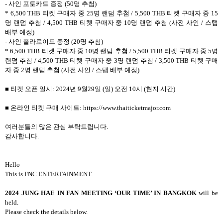
-
사인 포토카드 증정
(50
명 추첨
)
* 6,500 THB
티켓 구매자 중
25
명 랜덤 추첨
/ 5,500 THB
티켓 구매자 중
15
명 랜덤 추첨
/ 4,500 THB
티켓 구매자 중
10
명 랜덤 추첨
(
사전 사인
/
스탭
배부 예정
)
-
사인 폴라로이드 증정
(20
명 추첨
)
* 6,500 THB
티켓 구매자 중
10
명 랜덤 추첨
/ 5,500 THB
티켓 구매자 중
5
명
랜덤 추첨
/ 4,500 THB
티켓 구매자 중
3
명 랜덤 추첨
/ 3,500 THB
티켓 구매
자 중
2
명 랜덤 추첨
(
사전 사인
/
스탭 배부 예정
)
■ 티켓 오픈 일시
: 2024
년
9
월
29
일
(
일
)
오전
10
시
(
현지 시간
)
■ 온라인 티켓 구매 사이트
: https://www.thaiticketmajor.com
여러분들의 많은 관심 부탁드립니다
.
감사합니다
.
Hello
This is FNC ENTERTAINMENT.
2024 JUNG HAE IN FAN MEETING ‘OUR TIME’ IN BANGKOK
will be
held.
Please check the details below.