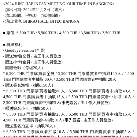
<2024 JUNG HAE IN FAN MEETING ‘OUR TIME’ IN BANGKOK>
-
演出日期
: 2024
年
11
月
2
日（週六）
-
演出時間
:
下午
6
點 （當地時間）
-
演出場地
: BHIRAJ HALL, BITEC BANGNA
■ 票價
: 6,500 THB / 5,500 THB / 4,500 THB / 3,500 THB / 2,500 THB
■ 粉絲福利
:
- Goodbye Session (
全員
)
-
贈送海報
(
全員
/
由工作人員發放
)
-
贈送小卡
(
全員
/
由工作人員發放
)
-
團體合影（每組
20
人）
* 6,500 THB
門票購買者
全員
/ 5,500 THB
門票購買者中抽取
120
人
/ 4,500
THB
門票購買者中抽取
6
0
人
/ 3,500 THB
門票購買者中抽取
20
人
-
贈送簽名海報（抽取
150
人）
* 6,500 THB
門票購買者
抽取
80
人
/ 5,500 THB
門票購買者中抽取
40
人
/
4,500 THB
門票購買者中抽取
15
人
/ 3,500 THB
門票購買者中抽取
10
人
/
2
,500 THB
門票購買者中抽取
5
人
(
事先簽名
/
由工作人員發放
)
-
贈送
簽名小卡（抽取
50
人）
* 6,500 THB
門票購買者
抽取
25
人
/ 5,500 THB
門票購買者中抽取
15
人
/
4,500 THB
門票購買者中抽取
10
人
(
事先簽名
/
由工作人員發放
)
-
贈送
簽名拍立得（抽取
20
人）
* 6,500 THB
門票購買者
抽取
10
人
/ 5,500 THB
門票購買者中抽取
5
人
/