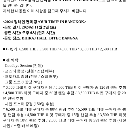
을 만나러 갑니다
.
자세한 내용은 아래 사항을 참고해 주시기 바랍니다
.
<2024
정해인 팬미팅
‘OUR TIME’ IN BANGKOK>
-
공연 일시
: 2024
년
11
월
2
일
(
토
)
-
공연 시간
:
오후
6
시
(
현지 시간
)
-
공연 장소
: BHIRAJ HALL, BITEC BANGNA
■ 티켓가
: 6,500 THB / 5,500 THB / 4,500 THB / 3,500 THB / 2,500 THB
■ 팬 혜택
:
- Goodbye Session (
전원
)
-
포스터 증정
(
전원
/
스탭 배부
)
-
포토카드 증정
(
전원
/
스탭 배부
)
-
그룹 포토
(1
장당
20
명
)
* 6,500 THB
티켓 구매자 전원
/ 5,500 THB
티켓 구매자 중
120
명 랜덤 추첨
/ 4,500 THB
티켓 구매자 중
60
명 랜덤 추첨
/ 3,500 THB
티켓 구매자 중
20
명 랜덤 추첨
-
사인 포스터 증정
(150
명 추첨
)
* 6,500 THB
티켓 구매자 중
80
명 랜덤 추첨
/ 5,500 THB
티켓 구매자 중
40
명 랜덤 추첨
/ 4,500 THB
티켓 구매자 중
15
명 랜덤 추첨
/ 3,500 THB
티켓
구매자 중
10
명 랜덤 추첨
/ 2,500 THB
티켓 구매자 중
5
명 랜덤 추첨
(
사전
사인
/
스탭 배부 예정
)