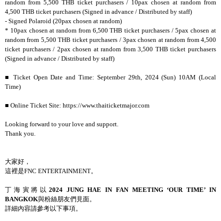
random from 5,500 THB ticket purchasers / 10pax chosen at random from
4,500 THB ticket purchasers (Signed in advance / Distributed by staff)
- Signed Polaroid (20pax chosen at random)
* 10pax chosen at random from 6,500 THB ticket purchasers / 5pax chosen at
random from 5,500 THB ticket purchasers / 3pax chosen at random from 4,500
ticket purchasers / 2pax chosen at random from 3,500 THB ticket purchasers
(Signed in advance / Distributed by staff)
■
Ticket Open Date and Time: September 29th, 2024 (Sun) 10AM (Local
Time)
■
Online Ticket Site: https://www.thaiticketmajor.com
Looking forward to your love and support.
Thank you.
大家好，
這裡是
FNC ENTERTAINMENT
。
丁海寅將以
2024 JUNG HAE IN FAN MEETING ‘OUR TIME’ IN
BANGKOK
與粉絲朋友們見面。
詳細內容請參考以下事項。