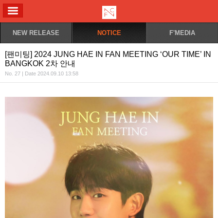
ALL MENU
NEW RELEASE
NOTICE
F'MEDIA
[팬미팅] 2024 JUNG HAE IN FAN MEETING ‘OUR TIME’ IN
BANGKOK 2차 안내
No. 27 | Date 2024.09.10 13:58