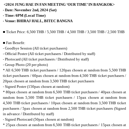
<2024 JUNG HAE IN FAN MEETING ‘OUR TIME’ IN BANGKOK>
- Date: November 2nd, 2024 (Sat)
- Time: 6PM (Local Time)
- Venue: BHIRAJ HALL, BITEC BANGNA
■
Ticket Price: 6,500 THB / 5,500 THB / 4,500 THB / 3,500 THB / 2,500 THB
■
Fan Benefit:
- Goodbye Session (All ticket purchasers)
- Official Poster (All ticket purchasers / Distributed by staff)
- Photocard (All ticket purchasers / Distributed by staff)
- Group Photo (20 per photo)
* All 6,500 THB ticket purchasers / 120pax chosen at random from 5,500 THB
ticket purchasers / 60pax chosen at random from 4,500 THB ticket purchasers /
20pax chosen at random from 3,500 THB ticket purchasers
- Signed Poster (150pax chosen at random)
* 80pax chosen at random from 6,500 THB ticket purchasers / 40pax chosen at
random from 5,500 THB ticket purchasers / 15pax chosen at random from
4,500 THB ticket purchasers / 10pax chosen at random from 3,500 THB ticket
purchasers / 5pax chosen at random from 2,500 THB ticket purchasers (Signed
in advance / Distributed by staff)
- Signed Photocard (50pax chosen at random)
* 25pax chosen at random from 6,500 THB ticket purchasers / 15pax chosen at