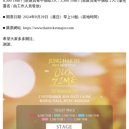
4,500 THB
門票購買者中抽取
3
人
/ 3,500 THB
門票購買者中抽取
2
人
/ (
事先
簽名
/
由工作人員發放
)
■ 開票日期
: 2024
年
9
月
29
日（週
日
）
早上
10
點（當地時間）
■ 購票網站
: https://www.thaiticketmajor.com
希望大家多多關注。
謝謝。