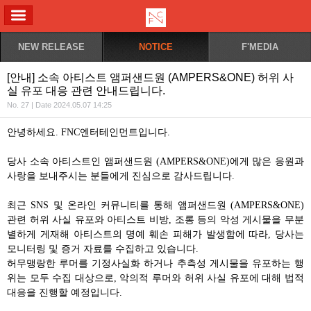
ALL MENU
NEW RELEASE
NOTICE
F'MEDIA
[안내] 소속 아티스트 앰퍼샌드원 (AMPERS&ONE) 허위 사
실 유포 대응 관련 안내드립니다.
No. 27 | Date 2024.05.07 14:25
안녕하세요
. FNC
엔터테인먼트입니다
.
당사 소속 아티스트인 앰퍼샌드원
(AMPERS&ONE)
에게 많은 응원과
사랑을 보내주시는 분들에게 진심으로 감사드립니다
.
최근
SNS
및 온라인 커뮤니티를 통해 앰퍼샌드원
(AMPERS&ONE)
관련 허위 사실 유포와 아티스트 비방
,
조롱 등의 악성 게시물을 무분
별하게 게재해 아티스트의 명예 훼손 피해가 발생함에 따라
,
당사는
모니터링 및 증거 자료를 수집하고 있습니다
.
허무맹랑한 루머를 기정사실화 하거나 추측성 게시물을 유포하는 행
위는 모두 수집 대상으로
,
악의적 루머와 허위 사실 유포에 대해 법적
대응을 진행할 예정입니다
.