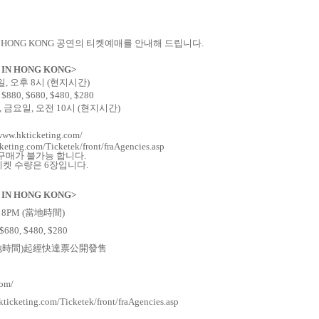
IN HONG KONG
공연의 티켓예매를 안내해 드립니다
.
l] IN HONG KONG>
일
,
오후
8
시
(
현지시간
)
, $880, $680, $480, $280
,
금요일
,
오전
10
시
(
현지시간
)
/www.hkticketing.com/
keting.com/Ticketek/front/fraAgencies.asp
켓구매가 불가능 합니다
.
 티켓 수량은
6
장입니다
.
l] IN HONG KONG>
8PM (
當地時間
)
 $680, $480, $280
地時間
)
起經快達票公開發售
com/
kticketing.com/Ticketek/front/fraAgencies.asp