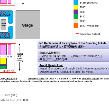
(1.8MB)
(688)
NAL.jpg
(124.3KB)
(648)