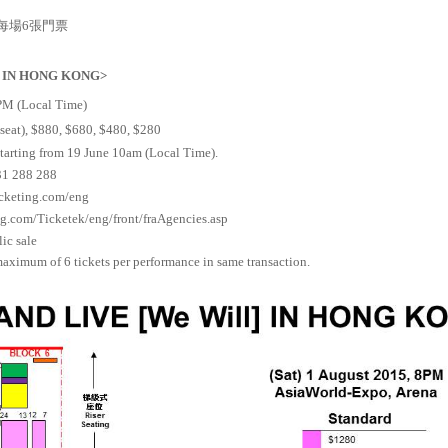
每場
6
張門票
l] IN HONG KONG>
8PM (Local Time)
seat), $880, $680, $480, $280
starting from 19 June 10am (Local Time).
 31 288 288
icketing.com/eng
ng.com/Ticketek/eng/front/fraAgencies.asp
lic sale
aximum of 6 tickets per performance in same transaction.