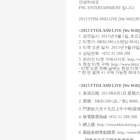
안녕하세요
.
FNC ENTERTAINMENT
입니다
.
2015 FTISLAND LIVE [We Will] 
<2015 FTISLAND LIVE [We Wil
1.
공연일시
: 2015
년
8
월
1
일
,
토요
2.
티켓가
: HK$1280 (
스탠딩
/
좌석
)
3.
티켓 오픈 일자
: 2015
년
6
월
19
일
4.
상담전화
: +852 31 288 288
5.
온라인 티켓 구매사이트
:
http:/
6.
현장 티켓 구매
:
http://www.hktic
-
티켓 오픈 첫째 날에는 현장 티
*
한 번 결제 시 구매 가능한 최대
<2015 FTISLAND LIVE [We Wil
1.
表演日期
: 2015
年
8
月
1
日 星期六
2.
票價：
HK$1280 (
企／坐
), $880,
3.
門票於六月十九日上午十時
(
當
4.
致電購票熱線
+852 31 288 288
5.
網上購
:
http://www.hkticketing.
6.
親臨各銷售點購票
:
http://www.h