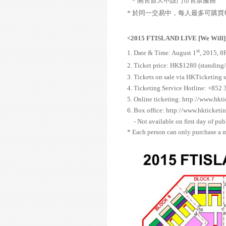
﹣開售首天不設門市售票服務
*
於同一交易中，每人最多可購買
<2015 FTISLAND LIVE [We Wil
st
1. Date & Time: August 1
, 2015, 
2. Ticket price: HK$1280 (standing/
3. Tickets on sale via HKTicketing 
4. Ticketing Service Hotline: +852
5. Online ticketing:
http://www.hkt
6. Box office:
http://www.hkticketi
- Not available on first day of pub
* Each person can only purchase a m