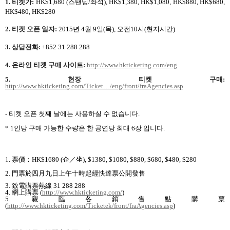
1.
티켓가
:
HK$1,680 (
스탠딩
/
좌석
), HK$1,380, HK$1,080, HK$880, HK$680,
HK$480, HK$280
2.
티켓 오픈 일자
:
2015
년
4
월
9
일
(
목
),
오전
10
시
(
현지시간
)
3.
상담전화
:
+852 31 288 288
4.
온라인 티켓 구매 사이트
:
http://www.hkticketing.com/eng
5.
현장 티켓 구매
:
http://www.hkticketing.com/Ticket
…/eng/front/fraAgencies.asp
-
티켓 오픈 첫째 날에는 사용하실 수 없습니다
.
* 1
인당 구매 가능한 수량은 한 공연당 최대
6
장 입니다
.
1.
票價
：HK$1680 (
企
／
坐
), $1380, $1080, $880, $680, $480, $280
2.
門票於四月九日上午十時起經快達票公開發售
3.
致電購票熱線
31 288 288
4.
網上購票
(
http://www.hkticketing.com/
)
5.
親臨各銷售點購票
(
http://www.hkticketing.com/Ticketek/front/fraAgencies.asp
)