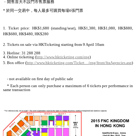
﹣
開售首天不設門市售票服務
*
於同一交易中
，
每人最多可購買每場
6
張門票
1. Ticket price: HK$1,680 (standing/seat), HK$1,380, HK$1,080, HK$880,
HK$680, HK$480, HK$280
2. Tickets on sale via HKTicketing starting from 9 April 10am
3. Hotline: 31 288 288
4. Online ticketing (
http://www.hkticketing.com/eng
)
5. Box office (
http://www.hkticketing.com/Ticket
…/eng/front/fraAgencies.asp
)
- not available on first day of public sale
* Each person can only purchase a maximum of 6 tickets per performance in
same transaction