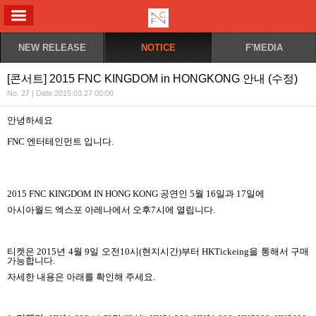
ALL MENU
NEW RELEASE
NOTICE
F'MEDIA
[콘서트] 2015 FNC KINGDOM in HONGKONG 안내 (수정)
No. 27 | Date 2015.03.27 00:00
안녕하세요
FNC 엔터테인먼트
입니다
.
2015 FNC KINGDOM IN HONG KONG
공연인
5
월
16
일과
17
일에
아시아월드 엑스포 아레나에서 오후
7
시에 열립니다
.
티켓은
2015
년
4
월
9
일 오전
10
시
(
현지시간
)
부터
HKTickeing
을 통해서 구매
가능합니다
.
자세한 내용은 아래를 확인해 주세요
.