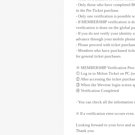
- Only those who have completed BOI
in the Pre-Ticket purchase.
- Only one verification is possible w
- If MEMBERSHIP verification is d
verification is done on the global
- If you do not verify your identity 
advance through your mobile phone 
- Please proceed with ticket purch
- Members who have purchased ticke
for general ticket purchases.
※
MEMBERSHIP Verification Proc
①
Log in to Melon Ticket on PC (w
②
After accessing the ticket purcha
③
When the Weverse login screen 
④
Verification Completed
- You can check all the informatio
※ If a verification error occurs eve
Looking forward to your love and s
Thank you.