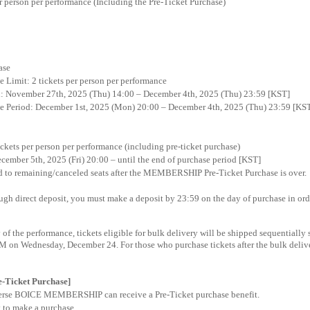
er person per performance (Including the Pre-Ticket Purchase)
ase
imit: 2 tickets per person per performance
d:
November 27th, 2025 (Thu) 14:00
–
December 4th, 2025 (Thu) 23:59 [KST]
e Period
: December 1st, 2025 (Mon) 20:00
–
December 4th, 2025 (Thu) 23:59 [KS
ickets per person per performance (including pre-ticket purchase)
ecember 5th, 2025 (Fri) 20:00
–
until the end of purchase period [KST]
ited to remaining/canceled seats after the MEMBERSHIP Pre-Ticket
Purchase is over.
gh direct deposit, you must make a deposit by 23:59 on the day of purchase in ord
of the performance, tickets eligible for bulk delivery will be shipped sequentially
M on Wednesday, December 24. For those who purchase tickets after the bulk delive
-Ticket Purchase]
everse BOICE MEMBERSHIP can receive a Pre-Ticket purchase benefit.
 to make a purchase.