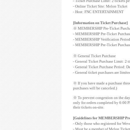
- Ticket Purchase Limit: 2 tickets p
- Online Ticket Site: Melon Ticket
- Host: FNC ENTERTAINMENT
[Information on Ticket Purchase]
※
MEMBERSHIP Pre-Ticket Purch
- MEMBERSHIP Pre-Ticket Purchase L
- MEMBERSHIP Verification Perio
- MEMBERSHIP Pre-Ticket Purchas
※
General Ticket Purchase
- General Ticket Purchase Limit: 2 t
- General Ticket Purchase
Period: D
- General ticket purchases are lim
※
If you have made a purchase throu
purchases will be canceled.)
※
To prevent congestion on the day 
only for orders completed by 6:00 P
their tickets on-site.
[Guidelines for MEMBERSHIP Pre
- Only those who registered for W
- Must be a member of Melon Ticket