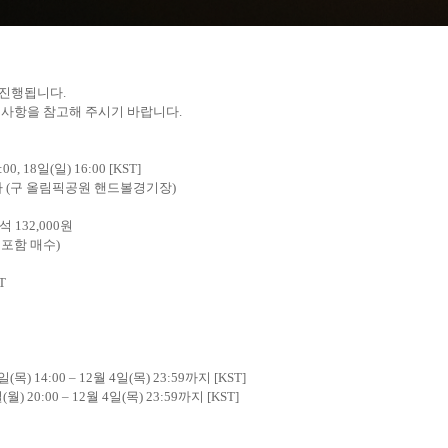
진행됩니다
.
 사항을 참고해 주시기 바랍니다
.
:00, 18
일
(
일
) 16:00 [KST]
나
(
구 올림픽공원 핸드볼경기장
)
석
132,000
원
 포함 매수
)
T
일
(
목
) 14:00 – 12
월
4
일
(
목
) 23:59
까지
[KST]
일
(
월
) 20:00 – 12
월
4
일
(
목
) 23:59
까지
[KST]