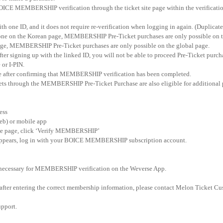
CE MEMBERSHIP verification through the ticket site page within the verification 
ith one ID, and it does not require re-verification when logging in again. (Duplicate
one on the Korean page, MEMBERSHIP Pre-Ticket purchases are only possible o
 page, MEMBERSHIP Pre-Ticket purchases are only possible on the global page.
after signing up with the linked ID, you will not be able to proceed Pre-Ticket purcha
or I-PIN.
ase after confirming that MEMBERSHIP verification has been completed.
ts through the MEMBERSHIP Pre-Ticket Purchase are also eligible for additional p
ess
eb) or mobile app
se page, click
‘
Verify MEMBERSHIP
’
appears, log in with your BOICE MEMBERSHIP subscription account.
n necessary for MEMBERSHIP verification on the Weverse App.
n after entering the correct membership information, please contact Melon Ticket Cu
upport.