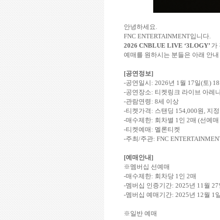
안녕하세요
.
FNC ENTERTAINMENT
입니다
.
2026 CNBLUE LIVE ‘3LOGY’
가
예매를 원하시는 분들은 아래 안내
[
공연정보
]
-
공연일시
: 2026
년
1
월
17
일
(
토
) 18
-
공연장소
:
티켓링크 라이브 아레
-
관람연령
: 8
세 이상
-
티켓가격
:
스탠딩
154,000
원
,
지정
-
매수제한
:
회차별
1
인
2
매
(
선예매
-
티켓예매
:
멜론티켓
-
주최
/
주관
: FNC ENTERTAINMEN
[
예매안내
]
※멤버십 선예매
-
매수제한
:
회차당
1
인
2
매
-
멤버십
인증기간
: 2025
년
11
월
27
-
멤버십 예매기간
: 2025
년
12
월
1
※일반 예매