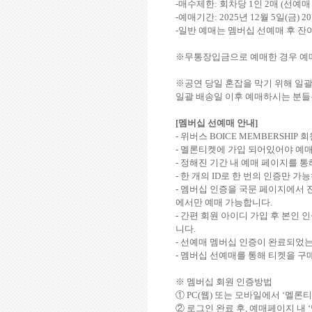
-
매수제한
:
회차당
1
인
2
매
(
선예매
-
예매기간
: 2025
년
12
월
5
일
(
금
) 2
-
일반 예매는 멤버십 선예매 후 잔
※무통장입금으로 예매한 경우 예
※공연 당일 혼잡을 막기 위해 일
일괄 배송일 이후 예매하시는 분
[
멤버십 선예매 안내
]
-
위버스
BOICE MEMBERSHIP
회
-
멜론티켓에 가입 되어있어야 예
-
정해진 기간 내 예매 페이지를 
-
한 개의
ID
로 한 번의 인증만 가
-
멤버십 인증을 국문 페이지에서 
에서만 예매 가능합니다
.
-
간편 회원 아이디 가입 후 본인 
니다
.
-
선예매 멤버십 인증이 완료되었는
-
멤버십 선예매를 통해 티켓을 구매
※ 멤버십 회원 인증방법
①
PC(
웹
)
또는 모바일에서
‘
멜론티
② 로그인 완료 후
,
예매페이지 내
‘