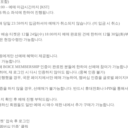
 포함
)
0:00 –
예매 마감시간까지
[KST]
여
/
취소 좌석에 한하여 진행됩니다
.
매 당일
23:59
까지 입금하셔야 예매가 취소되지 않습니다
. (
미 입금 시 취소
)
괄 배송 티켓은
12
월
24
일
(
수
) 18:00
까지 예매 완료된 건에 한하여
12
월
30
일
(
화
)
들은 현장수령만 가능합니다
.
원에게만 선예매 혜택이 제공됩니다
.
매 가능합니다
.
통해
BOICE MEMBERSHIP
인증이 완료된 분들에 한하여 선예매 참여가 가능합니
능하며
,
재 로그인 시 다시 인증하지 않아도 됩니다
. (
중복 인증 불가
)
진행했을 경우
,
국문 페이지에서만 예매 가능하며
,
멤버십 인증을 글로벌 페이지
인증을 하지 않을 경우
,
선예매가 불가능합니다
.
반드시 휴대전화나
I-PIN
을 통해
지 확인 후 예매 진행 부탁드립니다
.
하신 회원들도 일반 예매 시 매수 제한 내에서 추가 구매가 가능합니다
.
켓
’
접속 후 로그인
멤버십 인증
’
클릭