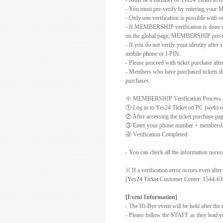
- Must be a member of Yes24 Ticket to m
- You must pre-verify by entering your 
- Only one verification is possible with o
- If MEMBERSHIP verification is done 
on the global page, MEMBERSHIP pre-tick
- If you do not verify your identity after
mobile phone or I-PIN.
- Please proceed with ticket purchase a
- Members who have purchased tickets thr
purchases.
※
MEMBERSHIP Verification Process
①
Log in to Yes24 Ticket on PC (web) o
②
After accessing the ticket purchase pag
③
Enter your phone number + membershi
④
Verification Completed
- You can check all the information ne
※ If a verification error occurs even afte
[Yes24 Ticket Customer Center: 1544-63
[Event Information]
- The Hi-Bye event will be held after the
- Please follow the STAFF as they lead y