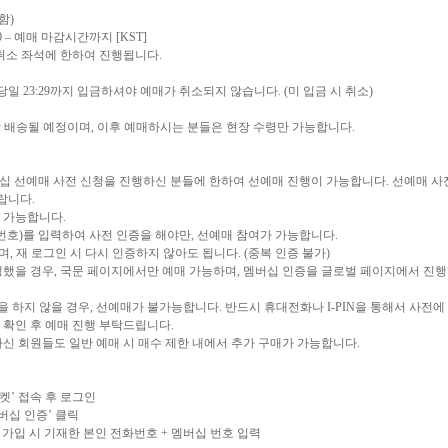
함
)
0 –
예매 마감시간까지
[KST]
취소 좌석에 한하여 진행됩니다
.
 당일
23:29
까지 입금하셔야 예매가 취소되지 않습니다
. (
미 입금 시 취소
)
 배송될 예정이며
,
이후 예매하시는 분들은 현장 수령만 가능합니다
.
십 선예매 사전 신청을 진행하신 분들에 한하여 선예매 진행이 가능합니다
.
선예매 사
바랍니다
.
매 가능합니다
.
번호
)
를 입력하여 사전 인증을 해야만
,
선예매 참여가 가능합니다
.
하며
,
재 로그인 시 다시 인증하지 않아도 됩니다
. (
중복 인증 불가
)
행했을 경우
,
국문 페이지에서만 예매 가능하며
,
멤버십 인증을 글로벌 페이지에서 진행
을 하지 않을 경우
,
선예매가 불가능합니다
.
반드시 휴대전화나
I-PIN
을 통해서 사전에
 확인 후 예매 진행 부탁드립니다
.
신 회원들도 일반 예매 시 매수 제한 내에서 추가 구매가 가능합니다
.
켓’
접속 후 로그인
버십
인증’
클릭
가입 시 기재한 본인 전화번호
+
멤버십 번호 입력