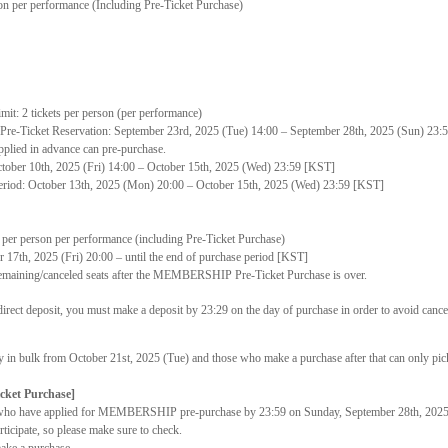
son per performance (Including Pre-Ticket Purchase)
: 2 tickets per person (per performance)
e-Ticket Reservation: September 23rd, 2025 (Tue) 14:00 – September 28th, 2025 (Sun) 23:
lied in advance can pre-purchase.
ober 10th, 2025 (Fri) 14:00
–
October 15th, 2025 (Wed) 23:59 [KST]
iod: October 13th, 2025 (Mon) 20:00
–
October 15th, 2025 (Wed) 23:59 [KST]
s per person per performance (including Pre-Ticket Purchase)
r 17th, 2025 (Fri) 20:00
–
until the end of purchase period [KST]
o remaining/canceled seats after the MEMBERSHIP Pre-Ticket Purchase is over.
rect deposit, you must make a deposit by 23:29 on the day of purchase in order to avoid cance
ly in bulk from October 21st, 2025 (Tue) and those who make a purchase after that can only pick
cket Purchase]
ose who have applied for MEMBERSHIP pre-purchase by 23:59 on Sunday, September 28th, 202
rticipate, so please make sure to check.