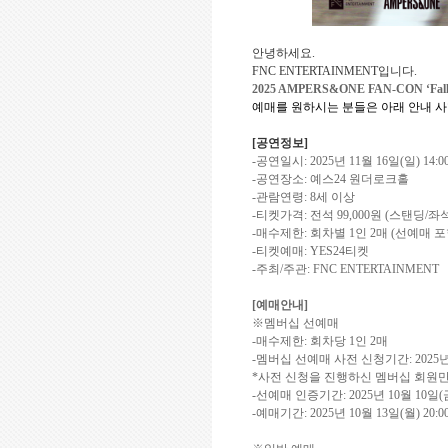
안녕하세요
.
FNC ENTERTAINMENT
입니다
.
2025 AMPERS&ONE FAN-CON ‘Falle
예매를 원하시는 분들은 아래 안내 
[
공연정보
]
-
공연일시
:
2025
년
11
월
16
일
(
일
) 14:0
-
공연장소
:
예스
24
원더로크홀
-
관람연령
: 8
세 이상
-
티켓가격
:
전석
99,000
원
(
스탠딩
/
좌
-
매수제한
:
회차별
1
인
2
매
(
선예매 포
-
티켓예매
: YES24
티켓
-
주최
/
주관
: FNC ENTERTAINMENT
[
예매안내
]
※멤버십 선예매
-
매수제한
:
회차당
1
인
2
매
-
멤버십 선예매 사전 신청기간
: 2025
*
사전 신청을 진행하신 멤버십 회원
-
선예매 인증기간
: 2025
년
10
월
10
일
(
-
예매기간
: 2025
년
10
월
13
일
(
월
) 20:0