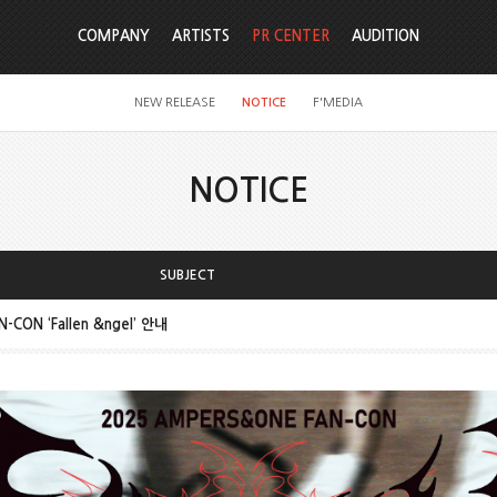
COMPANY
ARTISTS
PR CENTER
AUDITION
NEW RELEASE
NOTICE
F'MEDIA
NOTICE
SUBJECT
CON ‘Fallen &ngel’ 안내