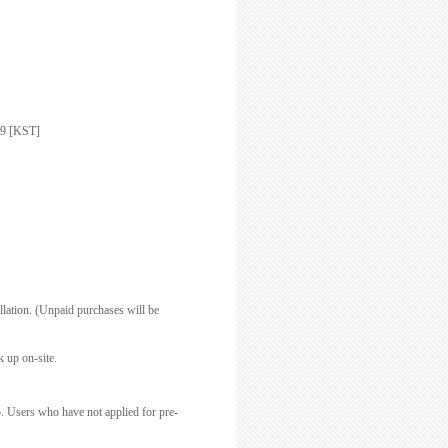
59 [KST]
llation. (Unpaid purchases will be
 up on-site.
5.
Users who have not applied for pre-