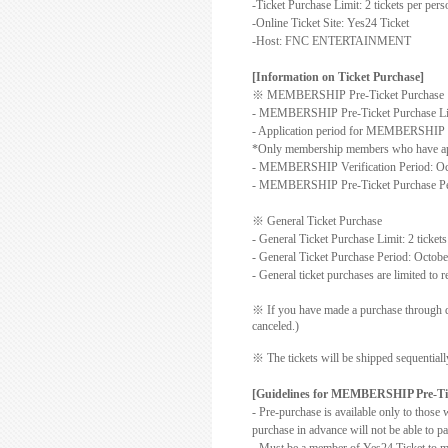
-Ticket Purchase Limit: 2 tickets per per
-Online Ticket Site:
Yes24 Ticket
-Host: FNC ENTERTAINMENT
[Information on Ticket Purchase]
※
MEMBERSHIP Pre-Ticket Purchase
- MEMBERSHIP Pre-Ticket Purchase Limit
- Application period for MEMBERSHIP Pr
*Only membership members who have app
- MEMBERSHIP Verification Period: Oct
- MEMBERSHIP Pre-Ticket Purchase Per
※
General Ticket Purchase
- General Ticket Purchase Limit: 2 ticket
- General Ticket Purchase Period: Octobe
- General ticket purchases are limited t
※
If you have made a purchase through di
canceled.)
※
The tickets will be shipped sequential
[Guidelines for MEMBERSHIP Pre-Ti
-
Pre-purchase is available only to th
purchase in advance will not be able to pa