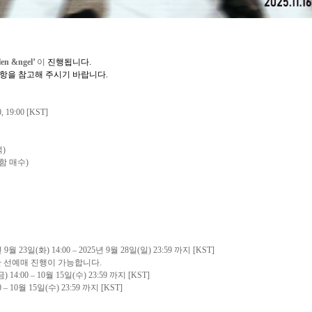
n &ngel’
이
진행됩니다
.
사항을 참고해 주시기 바랍니다
.
0, 19:00
[KST]
석
)
함 매수
)
년
9
월
23
일
(
화
) 14:00 – 2025
년
9
월
28
일
(
일
) 23:59
까지
[KST]
만 선예매 진행이 가능합니다
.
금
) 14:00 – 10
월
15
일
(
수
) 23:59
까지
[KST]
0 – 10
월
15
일
(
수
) 23:59
까지
[KST]