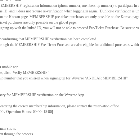
ake a purchase.
MEMBERSHIP registration information (phone number, membership number) to participate in t
ne ID, and it does not require re-verification when logging in again. (Duplicate verification is un
on the Korean page, MEMBERSHIP pre-ticket purchases are only possible on the Korean pag
et purchases are only possible on the global page.
 signing up with the linked ID, you will not be able to proceed Pre-Ticket Purchase. Be sure to 
fter confirming that MEMBERSHIP verification has been completed.
ough the MEMBERSHIP Pre-Ticket Purchase are also eligible for additional purchases within t
r mobile app
e, click
‘
Verify MEMBERSHIP
’
p number that you entered when signing up for Weverse
‘
ANDEAR MEMBERSHIP
’
.
cessary for MEMBERSHIP verification on the Weverse App.
r entering the correct membership information, please contact the reservation office.
99 / Operation Hours: 09:00~18:00]
 main show.
ou through the process.