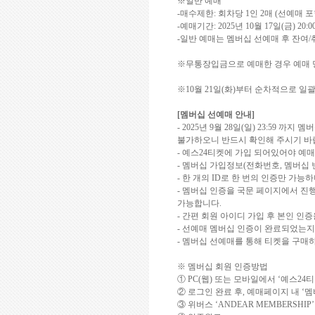
※일반 예매
-
매수제한
:
회차당
1
인
2
매
(
선예매 포
-
예매기간
: 2025
년
10
월
17
일
(
금
) 20:0
-
일반 예매는 멤버십 선예매 후 잔여
/
※무통장입금으로 예매한 경우 예매
※
10
월
21
일
(
화
)
부터 순차적으로 일괄
[
멤버십 선예매 안내
]
- 2025
년
9
월
28
일
(
일
) 23:59
까지 멤버
불가하오니 반드시 확인해 주시기 
-
예스
24
티켓에 가입 되어있어야 예
-
멤버십 가입정보
(
전화번호
,
멤버십 
-
한 개의
ID
로 한 번의 인증만 가능
-
멤버십 인증을 국문 페이지에서 진
가능합니다
.
-
간편 회원 아이디 가입 후 본인 인증
-
선예매 멤버십 인증이 완료되었는지
-
멤버십 선예매를 통해 티켓을 구매하
※ 멤버십 회원 인증방법
①
PC(
웹
)
또는 모바일에서
‘예스
24
티
② 로그인 완료 후
,
예매페이지 내
‘
멤
③ 위버스
‘
ANDEAR MEMBERSHIP
’