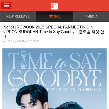
ALL MENU
NEW RELEASE
NOTICE
F'MEDIA
[Notice] ROWOON 2025 SPECIAL FANMEETING IN
NIPPON BUDOKAN-Time to Say Goodbye- 글로벌 티켓 안
내
No. 27 | Date 2025.04.12 09:58