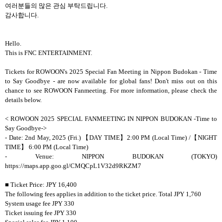
여러분들의 많은 관심 부탁드립니다.
감사합니다.
Hello.
This is FNC ENTERTAINMENT.
Tickets for ROWOON's 2025 Special Fan Meeting in Nippon Budokan - Time
to Say Goodbye - are now available for global fans! Don't miss out on this
chance to see ROWOON Fanmeeting. For more information, please check the
details below.
< ROWOON 2025 SPECIAL FANMEETING IN NIPPON BUDOKAN -Time to
Say Goodbye->
- Date: 2nd May, 2025 (Fri.) 【DAY TIME】2:00 PM (Local Time) /【NIGHT
TIME】 6:00 PM (Local Time)
- Venue: NIPPON BUDOKAN (TOKYO)
https://maps.app.goo.gl/CMQCpL1V32d9RKZM7
■ Ticket Price: JPY 16,400
The following fees applies in addition to the ticket price. Total JPY 1,760
System usage fee JPY 330
Ticket issuing fee JPY 330