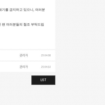
 대기를 금지하고 있으니, 여러분
번 팬 여러분들의 협조 부탁드립
관리자
25.04.08
관리자
25.04.02
LIST