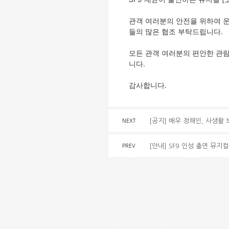
관객 여러분의 안전을 위하여 운
들의 많은 협조 부탁드립니다.
모든 관객 여러분의 편안한 관람
니다.
감사합니다.
[공지] 배우 정해인, 사생활 보
NEXT
[안내] SF9 인성 출연 뮤지
PREV