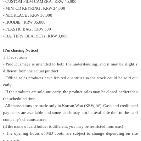
- CUSTOM FILM CAMERA : KRW 45,000
- MINI CD KEYRING : KRW 24,000
- NECKLACE : KRW 30,000
- HOODIE : KRW 85,000
- PLASTIC BAG : KRW 300
- BATTERY (3EA 1SET) : KRW 3,000
[Purchasing Notice]
1. Precautions
- Product image is intended to help the understanding, and it may be slightly
different from the actual product.
- Offline sales products have limited quantities so the stock could be sold out
early.
- If the products are sold out early, the product sales may be closed earlier than
the scheduled time.
- All transactions are made only in Korean Won (KRW, ￦). Cash and credit card
payments are available and some cards may not be available due to the card
company’s circumstances.
(If the name of card holder is different, you may be restricted from use.)
- The opening hours of MD booth are subject to change depending on site
preparation.