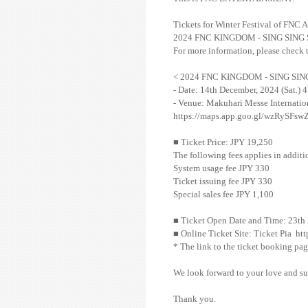
Tickets for Winter Festival of FNC A
2024 FNC KINGDOM - SING SING 
For more information, please check t
<
2024 FNC KINGDOM - SING SING
- Date: 14th December, 2024 (Sat.)
- Venue: Makuhari Messe Internatio
https://maps.app.goo.gl/wzRySFs
■ Ticket Price: JPY 19,250
The following fees applies in additio
System usage fee JPY 330
Ticket issuing fee JPY 330
Special sales fee JPY 1,100
■ Ticket Open Date and Time: 23th
■ Online Ticket Site: Ticket Pia
htt
* The link to the ticket booking pa
We look forward to your love and su
Thank you.