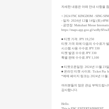
자세한 내용은 아래 안내 사항을 
< 2024 FNC KINGDOM - SING SING
-
일자
: 2024
년
12
월
14
일
(
토
) 4PM
-
공연장
:
Makuhari Messe Internatio
https://maps.app.goo.gl/wzRySFs
■
티켓 가격
: JPY 19,250
티켓 가격 외에 다음의 수수료가 
시스템 사용 수수료
JPY 330
티켓 발권 수수료
JPY 330
특별 판매 수수료
JPY 1,100
■
티켓오픈일정
: 2024
년
11
월
23
■
온라인 티켓 사이트
: Ticket Pia
h
*
예매 페이지 링크는
2024
년
11
월
여러분들의 많은 관심 부탁드립니
감사합니다
.
Hello.
This is FNC ENTERTAINMENT.