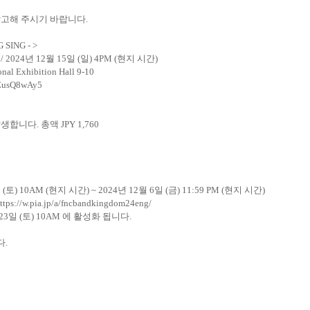
참고해 주시기 바랍니다
.
 SING - >
 / 2024
년
12
월
15
일
(
일
)
4PM
(
현지 시간
)
nal Exhibition Hall 9-10
wZusQ8wAy5
발생합니다
.
총액
JPY 1,760
일
(
토
) 10AM (
현지 시간
) ~ 2024
년
12
월
6
일
(
금
) 11:59 PM
(
현지 시간
)
ttps://w.pia.jp/a/fncbandkingdom24eng/
23
일
(
토
) 10AM
에 활성화 됩니다
.
다
.