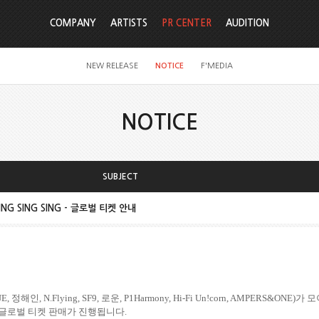
COMPANY
ARTISTS
PR CENTER
AUDITION
NEW RELEASE
NOTICE
F'MEDIA
NOTICE
SUBJECT
SING SING SING - 글로벌 티켓 안내
UE,
정해인
, N.Flying, SF9,
로운
, P1Harmony, Hi-Fi Un!corn, AMPERS&ONE)
가 모
 글로벌 티켓 판매가 진행됩니다
.