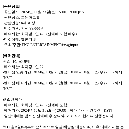
[
공연정보
]
-
공연일시
: 2024
년
11
월
23
일
(
토
) 15:00, 19:00 [KST]
-
공연장소
:
호원아트홀
-
관람연령
: 8
세 이상
-
티켓가격
:
전석
88,000
원
-
매수제한
:
회차별
1
인
4
매
(
선예매 포함 매수
)
-
티켓예매
:
멜론티켓
-
주최
/
주관
: FNC ENTERTAINMENT/imaginpro
[
예매안내
]
※멤버십 선예매
-
매수제한
:
회차당
1
인
2
매
-
멤버십 인증기간
: 2024
년
10
월
25
일
(
금
) 18:00 – 10
월
30
일
(
수
) 23:59
까지
[KST]
-
멤버십 예매기간
: 2024
년
10
월
28
일
(
월
) 20:00 – 10
월
30
일
(
수
) 23:59
까지
[KST]
※일반 예매
-
매수제한
:
회차당
1
인
4
매
(
선예매 포함
)
-
예매기간
: 2024
년
10
월
31
일
(
목
) 20:00 –
예매 마감시간 까지
[KST]
-
일반 예매는 멤버십 선예매 후 잔여
/
취소 좌석에 한하여 진행됩니다
.
※
11
월
6
일
(
수
)
부터 순차적으로 일괄 배송될 예정이며
,
이후 예매하시는 분