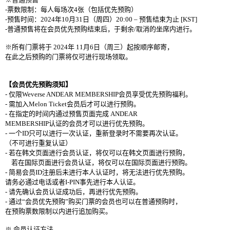
-
票
数
限制：
每人每
场
次
4
张
（包括
优
先
预购
）
-
预
售
时间
：
2024
年
10
月
31
日（周四）
20:00
–
预
售
结
束
为
止
[KST]
-
普通
预
售
将
在
会员优
先
预购结
束后，于剩余
/
取消的坐席
内进
行。
※所有
门
票
将
于
2024
年
11
月
6
日（周三）起按
顺
序
邮寄
，
在此之后
预购
的
门
票
将仅
可
进
行
现场领
取。
【
会员优
先
预购须
知】
-
仅
限
Weverse ANDEAR MEMBERSHIP
会员
享受
优
先
预购
福利。
-
需加入
Melon Ticket
会员
后才可以
进
行
预购
。
-
在指定的
时间内
通
过预
售
页
面完成
ANDEAR
MEMBERSHIP
认证
的
会员
才可以
进
行
优
先
预购
。
-
一
个
ID
只可以
进
行一次
认证
，重新登
录时
不需要再次
认证
。
（不可
进
行重
复认证
）
-
若在
韩
文
页
面
进
行
会员认证
，
将仅
可以在
韩
文
页
面
进
行
预购
，
若在
国际页
面
进
行
会员认证
，
将仅
可以在
国际页
面
进
行
预购
。
-
简
易
会员
ID
注
册
后未
进
行本人
认证时
，
将无法
进
行
优
先
预购
。
请务
必通
过电话
或者
I-PIN
事先
进
行本人
认证
。
-
请
先确
认会员认证
成功后，再
进
行
优
先
预购
。
-
通
过
“
会员优
先
预购
”
购买门
票的
会员
也可以在普通
预购时
，
在
预购
票
数
限制以
内进
行追加
购买
。
※
会员认证
方法