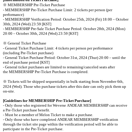
※
MEMBERSHIP Pre-Ticket Purchase
- MEMBERSHIP Pre-Ticket Purchase Limit: 2 tickets per person (per
performance)
- MEMBERSHIP Verification Period: October 25th, 2024 (Fri) 18:00
–
October
30th, 2024 (Wed) 23:59 [KST]
- MEMBERSHIP Pre-Sale Ticket Purchase Period: October 28th, 2024 (Mon)
20:00
–
October 30th, 2024 (Wed) 23:59 [KST]
※
General Ticket Purchase
- General Ticket Purchase Limit: 4 tickets per person per performance
(including Pre-Ticket purchase)
- General Ticket Purchase Period: October 31st, 2024 (Thur) 20:00
–
until the
end of purchase period [KST]
- General ticket purchases are limited to remaining/canceled seats after
the MEMBERSHIP Pre-Ticket Purchase is completed.
※
Tickets
will be shipped sequentially in bulk starting from
November 6th,
2024 (Wed).
Those who purchase tickets after this date can only pick them up
on-site.
[Guidelines for MEMBERSHIP Pre-Ticket Purchase]
- Only those who registered for Weverse ANDEAR MEMBERSHIP can receive
a Pre-Ticket purchase benefit.
- Must be a member of Melon Ticket to make a purchase.
- Only those who have completed ANDEAR MEMBERSHIP verification
through the ticket site page within the verification period will be able to
participate in the Pre-Ticket purchase.