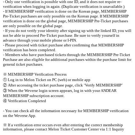
- Only one verification is possible with one ID, and it does not require re-
verification when logging in again. (Duplicate verification is unavailable.)
- If MEMBERSHIP verification is done on the Korean page, MEMBERSHIP
Pre-Ticket purchases are only possible on the Korean page. If MEMBERSHIP
verification is done on the global page, MEMBERSHIP Pre-Ticket purchases
are only possible on the global page.
- If you do not verify your identity after signing up with the linked ID, you will
not be able to proceed Pre-Ticket purchase. Be sure to verify yourself in
advance through your mobile phone or I-PIN.
- Please proceed with ticket purchase after confirming that MEMBERSHIP
verification has been completed.
- Members who have purchased tickets through the MEMBERSHIP Pre-Ticket
Purchase are also eligible for additional purchases within the purchase limit for
general ticket purchases.
※
MEMBERSHIP Verification Process
①
Log in to Melon Ticket on PC (web) or mobile app
②
After accessing the ticket purchase page, click
‘
Verify MEMBERSHIP
’
③
When the Weverse login screen appears, log in with your ANDEAR
MEMBERSHIP subscription account.
④
Verification Completed
- You can check all the information necessary for MEMBERSHIP verification
on the Weverse App.
※
If a verification error occurs even after entering the correct membership
information, please contact Melon Ticket Customer Center via 1:1 Inquiry