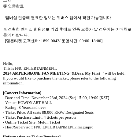
그인
④ 인증완료
-
멤버십 인증에 필요한 정보는 위버스 앱에서 확인 가능합니다
.
※ 정확한 멤버십 회원정보 기입 후에도 인증 오류가 날 경우에는 예매처로
문의 바랍니다
.
[
멜론티켓 고객센터
: 1899-0042/
운영시간
: 09:00~18:00]
Hello,
This is FNC ENTERTAINMENT.
2024 AMPERS&ONE FAN MEETING
‘
&Dear. My First _’
will be held.
If you would like to purchase the ticket, please refer to the following
information.
[Concert Information]
- Date and Time: November 23rd, 2024 (Sat) 15:00, 19:00 [KST]
- Venue: HOWON ART HALL
- Rating: 8 Years and over
- Ticket Price: All seats 88,000 KRW/ Designated Seats
- Ticket Purchase Limit: 4 tickets per person
- Online Ticket Site: Melon Ticket
- Host/Supervisor: FNC ENTERTAINMENT/
imaginpro
[Information on Ticket Purchase]