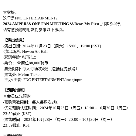
大家好，
这
里是
FNC ENTERTAINMENT
。
2024 AMPERS&ONE FAN MEETING
‘
&Dear. My First _’
即
将举
行，
请
有意
预购
的朋友
们参
考以下事
项
。
【演出信息】
-
演出日期
: 2024
年
11
月
23
日（周六）
15:00
，
19:00 [KST]
-
演出场所
:
Howon Art Hall
-
观演年龄
: 8
岁以上
-
票价：
全席位
88,000
韩币
-
票
数
限制
:
每人
每场次
4
张
（包括
优
先
预购
）
-
预
售
处
: Melon Ticket
-
主办
/
主管
: FNC ENTERTAINMENT/imaginpro
【
预购
指南】
※
会员优
先
预购
-
预购
票
数
限制：每人每
场
次
2
张
-
优
先
预购认证
时间
：
2024
年
10
月
25
日（周五）
18:00
–
10
月
30
日（周三）
23:59
截止
[KST]
-
预
售
时间
：
2024
年
10
月
28
日（周一）
20:00
–
10
月
30
日（周三）
23:59
截止
[KST]
※普通
预
售