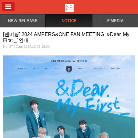
ALL MENU
NEW RELEASE
NOTICE
F'MEDIA
[팬미팅] 2024 AMPERS&ONE FAN MEETING ‘&Dear. My
First _’ 안내
No. 27 | Date 2024.10.25 18:00