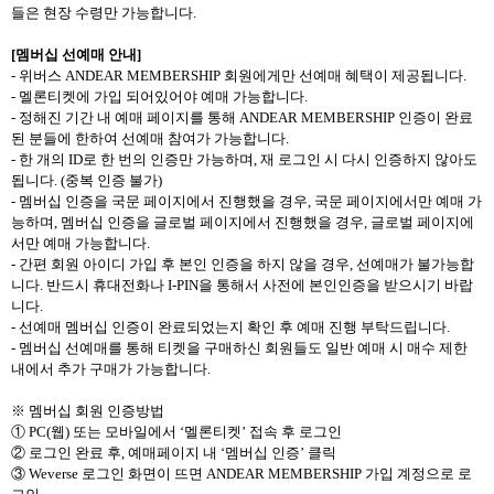
들은 현장 수령만 가능합니다
.
[
멤버십 선예매 안내
]
-
위버스
ANDEAR MEMBERSHIP
회원에게만 선예매 혜택이 제공됩니다
.
-
멜론티켓에 가입 되어있어야 예매 가능합니다
.
-
정해진 기간 내 예매 페이지를 통해
ANDEAR MEMBERSHIP
인증이 완료
된 분들에 한하여 선예매 참여가 가능합니다
.
-
한 개의
ID
로 한 번의 인증만 가능하며
,
재 로그인 시 다시 인증하지 않아도
됩니다
. (
중복 인증 불가
)
-
멤버십 인증을 국문 페이지에서 진행했을 경우
,
국문 페이지에서만 예매 가
능하며
,
멤버십 인증을 글로벌 페이지에서 진행했을 경우
,
글로벌 페이지에
서만 예매 가능합니다
.
-
간편 회원 아이디 가입 후 본인 인증을 하지 않을 경우
,
선예매가 불가능합
니다
.
반드시 휴대전화나
I-PIN
을 통해서 사전에 본인인증을 받으시기 바랍
니다
.
-
선예매 멤버십 인증이 완료되었는지 확인 후 예매 진행 부탁드립니다
.
-
멤버십 선예매를 통해 티켓을 구매하신 회원들도 일반 예매 시 매수 제한
내에서 추가 구매가 가능합니다
.
※ 멤버십 회원 인증방법
①
PC(
웹
)
또는 모바일에서
‘
멜론티켓
’
접속 후 로그인
② 로그인 완료 후
,
예매페이지 내
‘
멤버십 인증
’
클릭
③
Weverse
로그인 화면이 뜨면
ANDEAR MEMBERSHIP
가입 계정으로 로