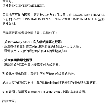
大家好。
這裡是
FNC ENTERTAINMENT
。
因當地不可抗力因素，原定於
2024
年
11
月
17
日，在
BROADWAY THEATRE
舉行的
<2024 JUNG HAE IN FAN MEETING 'OUR TIME' IN MACAU>
活動
將被取消。
已購票觀眾將獲得全額退款，詳情如下；
•
於
Broadway Macau
官方網站購票之觀眾
:
-
通過
微信和支付寶支付
的
退款
將在
約
15
個工作天
後入
帳
；
-
通過
信用卡支付
的
退款將在約
4-6
個星期
後入帳
。
•
於大麥網
購票之觀眾
:
-
退款將於
7
個工作日內按原支付方式退回
。
對於此次演出取消，我們對所有等待的粉絲深感抱
歉。
感謝大家的理解和支持，我們期待未來能以更精彩的演出與大家見面。
如有疑問，請聯系
maxime1016@163.com
，
以
取
得詳細
說明
。
謝謝大家。