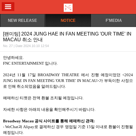
ALL MENU
NEW RELEASE
NOTICE
F'MEDIA
[팬미팅] 2024 JUNG HAE IN FAN MEETING 'OUR TIME' IN
MACAU 취소 안내
No. 27 | Date 2024.10.10 12:54
안녕하세요
.
FNC ENTERTAINMENT
입니다
.
2024
년
11
월
17
일
BROADWAY THEATRE
에서 진행 예정이었던
<2024
JUNG HAE IN FAN MEETING 'OUR TIME' IN MACAU>
가 부득이한 사정으
로 인해 취소되었음을
알려드립니다
.
예매하신 티켓은 전액 환불 조치될 예정입니다
.
자세한 사항은 아래의 내용을 확인해주시기 바랍니다
.
Broadway Macau
공식 사이트를 통해 예매하신 관객
:
- WeChat
과
Alipay
로 결제하신 경우 영업일 기준
15
일 이내로 환불이 진행될
예정입니다
.