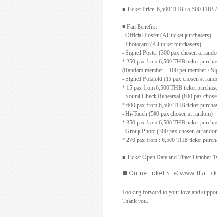
■
Ticket Price:
6,500 THB / 5,500 THB 
■
Fan Benefits:
- Official Poster (All ticket purchasers)
- Photocard (All ticket purchasers)
- Signed Poster (300 pax chosen at rand
* 250 pax from
6,500 THB
ticket purcha
(Random member – 100 per member / Signe
- Signed Polaroid (15 pax chosen at ran
* 15 pax from
6,500 THB
ticket purchas
- Sound Check Rehearsal (800 pax chose
* 600 pax from
6,500 THB
ticket purcha
- Hi-Touch (500 pax chosen at random)
* 350 pax from
6,500 THB
ticket purcha
- Group Photo (300 pax chosen at random
* 270 pax from
: 6,500 THB
ticket purc
■
Ticket Open Date and Time: October 1
■
Online Ticket Site:
www.thaitic
Looking forward to your love and suppor
Thank you.