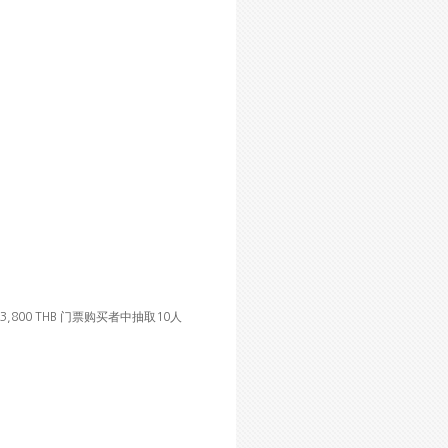
门
购买
3,800 THB
票
者中抽取
10
人