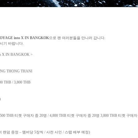
VOYAGE into X IN BANGKOK
으
로 팬 여러분들을 만나러 갑니다
.
주시기 바랍니다
.
to X IN BANGKOK >
ANG THONG THANI
800 THB / 3,800 THB
)
,500 THB
티켓 구매자 중
20
명
/
4,800 THB
티켓 구매자 중
20
명
3,800 THB
티켓 구매자
버 랜덤 증정
–
멤버당
5
장씩
/
사전 사인
/
스탭 배부 예정
)