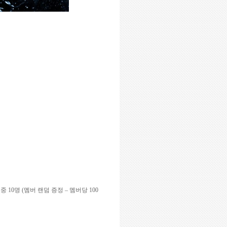
 중
10
명
(
멤버 랜덤 증정
–
멤버당
100