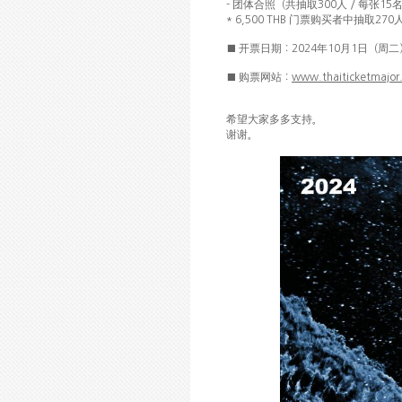
团
张
-
体合照（共抽取
300
人
/
每
15
门
购买
* 6,500 THB
票
者中抽取
270
开
■
票日期：
2024
年
10
月
1
日（周二
购
网
■
票
站：
www.thaiticketmajor
希望大家多多支持。
谢谢
。