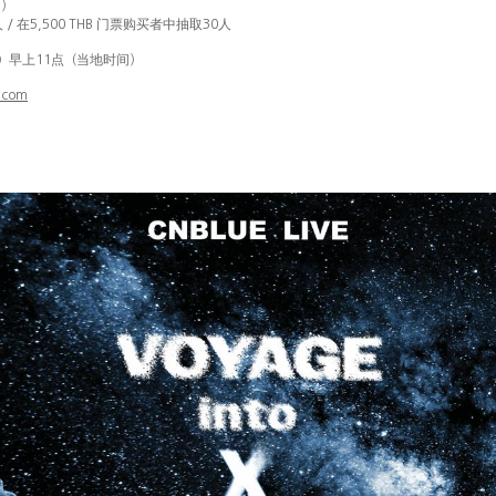
名）
门
购买
人
/
在
5,500 THB
票
者中抽取
30
人
当
时间
）早上
11
点（
地
）
.com