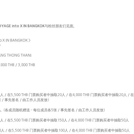
与
丝
们见
VOYAGE into X IN BANGKOK
粉
朋友
面。
to X IN BANGKOK >
）
NG THONG THANI
,800 THB / 3,800 THB
门
购买
门
购买
人
/
在
5,500 THB
票
者中抽取
20
人
/
在
4,800 THB
票
者中抽取
20
人
/
在
张
签
员发
/
事先
名
/
由工作人
放）
员随
赠
员
张
签
员发
人（各成
机
送
–
每位成
各
5
/
事先
名
/
由工作人
放）
门
购买
门
购买
人
/
在
5,500 THB
票
者中抽取
150
人
/
在
4,800 THB
票
者中抽取
50
人
门
购买
门
购买
0
人
/
在
5,500 THB
票
者中抽取
100
人
/
在
4,800 THB
票
者中抽取
50
人