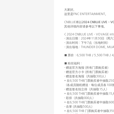
大家好。
这
里是
FNC ENTERTAINMENT
。
将
CNBLUE
以
2024 CNBLUE LIVE – 
详细内
请参
项
其他
容
考以下事
。
< 2024 CNBLUE LIVE – VOYAGE in
-
演出日期：
2024
年
11
月
30
日（周六
时间
当
时间
-
演出
：下午
7
点（
地
）
场
-
演出
地：
THUNDER DOME, MUA
■ 票价：
6,500 THB / 5,500 THB / 4
丝
■ 粉
福利：
赠
报
门
购买
-
送官方海
(
所有
票
者
)
赠
门
购买
-
送官方小卡
(
所有
票
者
)
赠
签
报
-
送
名海
（共抽取
300
人）
门
购买
*
在
6,500 THB
票
者中抽取
250
员随
赠
员
（各成
机
送
–
每位成
各
100
赠
签
-
送
名拍立得（共抽取
15
人）
门
购买
*
在
6,500 THB
票
者中抽取
15
-
彩排（共抽取
800
人）
门
购买
*
在
6,500 THB
票
者中抽取
600
击
-
掌
(
共抽取
500
人
)
门
购买
*
在
6,500 THB
票
者中抽取
35