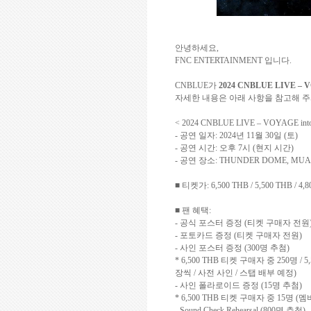
안녕하세요
,
FNC ENTERTAINMENT
입니다
.
CNBLUE
가
2024 CNBLUE LIVE – 
자세한 내용은 아래 사항을 참고해 
< 2024 CNBLUE LIVE – VOYAGE in
-
공연 일자
: 2024
년
11
월
30
일
(
토
)
-
공연 시간
:
오후
7
시
(
현지 시간
)
-
공연 장소
: THUNDER DOME, MU
■
티켓가
: 6,500 THB / 5,500 THB / 4,
■ 팬 혜택
:
-
공식 포스터 증정
(
티켓 구매자 전원
-
포토카드 증정
(
티켓 구매자 전원
)
-
사인 포스터 증정
(300
명 추첨
)
*
6,500 THB
티켓 구매자 중
250
명
/
5
장씩
/
사전 사인
/
스탭 배부 예정
)
-
사인 폴라로이드 증정
(15
명 추첨
)
*
6,500 THB
티켓 구매자 중
15
명
(
멤
- Sound Check Rehearsal (800
명 추첨
)