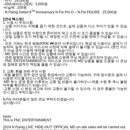
-
반지
: 28,000
원
- AAA
배터리
(3EA) : 3,000
원
-
비닐백
: 100
원
TH
- N.Flying Debut 9
Anniversary N.Fie Pro.D – N.Fie FIGURE : 25,000
원
[
안내 텍스트
]
1.
이용 시 주의사항
-
상품 이미지는 이해를 돕기 위한 것으로
,
실제 상품과 다소 차이가 있을 수 있습
니다
.
-
모든 상품은 한정 수량으로 준비되어 재고 소진 시 조기 품절될 수 있습니다
.
-
당일 상품이 조기 매진될 시
,
예정된 시간 이전에 상품 판매가 마감될 수 있습니
다
.
-
모든 거래는 한국 원화
(KRW, ₩)
로만 이루어집니다
.
현금 및 신용카드 결제가 가
능하며
,
일부 카드는 카드사의 사정에 의해 결제가 불가할 수 있습니다
. (
본인 카드
가 아닐 경우 사용에 제재를 받을 수 있습니다
.)
- MD
판매 시간은 현장 준비 상황에 따라 변동될 수 있습니다
.
-
관련 법령에 따라 행사장 내 일회용 쇼핑백 무상 제공이 금지되어 있습니다
.
- FNC ENTERTAINMENT
의 아티스트 이미지와
MD
상품을 불법 도용할 시 초상
권 침해로 법적인 책임을 물을 수 있습니다
.
2.
교환
,
환불 관련 주의 사항
-
제품 불량인 경우 공연 당일 현장에서만 교환이 가능하며
,
구매 영수증과 결제 시
사용한 카드를 반드시 지참하시기 바랍니다
.
-MD
부스 운영 종료 이후로는 교환 및 반품이 불가하오니 제품 수령 후 즉시 불량
여부를 확인하시기 바랍니다
.
-
교환 신청 시 현장 재고에 따라 교환이 불가할 수 있으며
,
이 경우 환불만 가능하
오니 참고 부탁드립니다
.
N.Fia
여러분들의 많은 관심 부탁드리겠습니다
.
감사합니다
.
Hello
This is FNC ENTERTAINMENT.
2024 N.Flying LIVE ‘HIDE-OUT’ OFFICIAL MD on-site sales will be carried out.