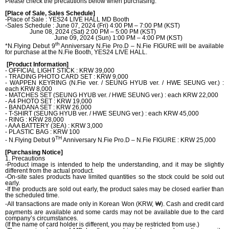
Please check the precautions below when purchasing.
[Place of Sale, Sales Schedule]
-Place of Sale : YES24 LIVE HALL MD Booth
-Sales Schedule : June
07, 2024 (Fri) 4:00 PM – 7:00 PM (KST)
June 08, 2024 (Sat) 2:00 PM – 5:00 PM (KST)
June 09, 2024 (Sun) 1:00 PM – 4:00 PM (KST)
th
*
N.Flying Debut 9
Anniversary N.Fie Pro.D – N.Fie FIGURE will be available
for purchase at the N.Fie Booth, YES24 LIVE HALL.
[Product Information]
- OFFICIAL LIGHT STICK : KRW 39,000
- TRADING PHOTO CARD SET : KRW 9,000
- WAPPEN KEYRING (N.Fie ver. / SEUNG HYUB ver. / HWE SEUNG ver.) :
each KRW 8,000
- MATCHES SET (SEUNG HYUB ver. / HWE SEUNG ver.) : each KRW 22,000
- A4 PHOTO SET : KRW 19,000
- BANDANA SET : KRW 26,000
- T-SHIRT (SEUNG HYUB ver. / HWE SEUNG ver.) : each KRW 45,000
- RING : KRW 28,000
- AAA BATTERY (3EA) : KRW 3,000
- PLASTIC BAG : KRW 100
TH
- N.Flying Debut 9
Anniversary N.Fie Pro.D – N.Fie FIGURE : KRW 25,000
[Purchasing Notice]
1. Precautions
-Product image is intended to help the understanding, and it may be slightly
different from the actual product.
-On-site sales products have limited quantities so the stock could be sold out
early.
-If
the products are sold out early, the product sales may be closed earlier than
the scheduled time.
-All transactions are made only in Korean Won (KRW,
₩). Cash and credit card
payments are available and some cards may not be available due to the card
company’s circumstances.
(If the name of card holder is different, you may be restricted from use.)