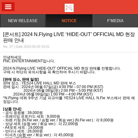
ALL MENU
NEW RELEASE
NOTICE
F'MEDIA
[콘서트] 2024 N.Flying LIVE ‘HIDE-OUT’ OFFICIAL MD 현장
판매 안내
No. 27 | Date 2024.06.03 15:01
안녕하세요
.
FNC ENTERTAINMENT
입니다
.
2024 N.Flying LIVE ‘HIDE-OUT’ OFFICIAL MD
현장 판매를 진행합니다
.
구매 시 하단의 유의사항을 꼭 확인하여 주시기 바랍니다
.
[
판매 장소
,
판매 일정
]
판매 장소
: YES24 LIVE HALL MD
판매 부스
판매 일시
: 2024
년
06
월
07
일
(
금
) 4:00 PM – 07:00 PM (KST)
2024
년
06
월
08
일
(
토
) 2:00 PM – 5:00 PM (KST)
2024
년
06
월
09
일
(
일
) 1:00 PM – 4:00 PM (KST)
*N.Flying
데뷔
9
주년 기념 피규어를
YES24 LIVE HALL N.Fie
부스에서 판매 예
정입니다
.
[
상품 안내
]
-
공식 응원봉
: 39,000
원
-
트레이딩 포토카드 세트
: 9,000
원
-
와펜 키링
(N.Fie ver. /
승협
ver. /
회승
ver.) (N.Fie ver.) :
각
8,000
원
-
성냥 세트
(
승협
ver. /
회승
ver.) :
각
22,000
원
- A4
포토 세트
: 19,000
원
-
반다나 세트
: 26,000
원
-
티셔츠
(
승협
ver. /
회승
ver.) :
각
45,000
원