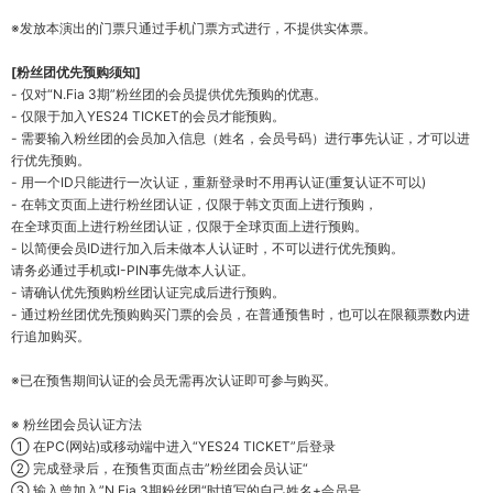
※
发
放本演出的
门
票只通
过
手机
门
票方式
进
行，不提供
实
体票。
[
粉
丝团优
先
预购须
知
]
-
仅对
“
N.Fia 3
期
”
粉
丝团
的
会员
提供
优
先
预购
的
优
惠。
-
仅
限于加入
YES
24
TICKET
的
会员
才能
预购
。
-
需要
输
入粉
丝团
的
会员
加入信息（姓名，
会员号码
）
进
行事先
认证
，才可以
进
行
优
先
预购
。
-
用一
个
ID
只能
进
行一次
认证
，重新登
录时
不用再
认证
(
重
复认证
不可以
)
-
在
韩
文
页
面上
进
行粉
丝团认证
，
仅
限于
韩
文
页
面上
进
行
预购
，
在全球
页
面上
进
行粉
丝团认证
，
仅
限于全球
页
面上
进
行
预购
。
-
以
简
便
会员
ID
进
行加入后未做本人
认证时
，不可以
进
行
优
先
预购
。
请务
必通
过
手机或
I-PIN
事先做本人
认证
。
-
请
确
认优
先
预购
粉
丝团认证
完成后
进
行
预购
。
-
通
过
粉
丝团优
先
预购购买门
票的
会员
，在普通
预
售
时
，也可以在限
额
票
数内进
行追加
购买
。
※已在预
售期
间认证
的
会员
无需再次
认证
即可
参与购买。
※
粉
丝团会员认证
方法
①
在
PC(
网
站
)
或移
动
端中
进
入
“YES
24
TICKET”
后登
录
②
完成登
录
后，在
预
售
页
面点
击
”
粉
丝团会员认证
“
③
输
入曾加入
”
N.Fia 3
期粉
丝团
“
时填写
的自己姓名
+
会员号