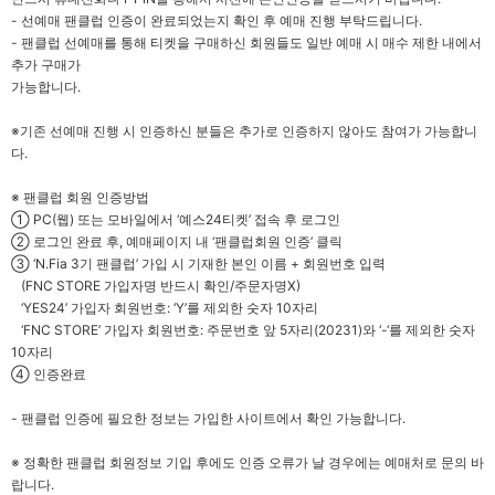
-
선예매 팬클럽 인증이 완료되었는지 확인 후 예매 진행 부탁드립니다.
-
팬클럽 선예매를 통해 티켓을 구매하신 회원들도 일반 예매 시 매수 제한 내에서
추가 구매가
가능합니다.
※
기존 선예매 진행 시 인증하신 분들은 추가로 인증하지 않아도 참여가 가능합니
다.
※
팬클럽 회원 인증방법
①
PC(
웹) 또는 모바일에서 ‘예스24티켓’ 접속 후 로그인
②
로그인 완료 후, 예매페이지 내 ‘팬클럽회원 인증’ 클릭
③
‘N.Fia 3
기 팬클럽’ 가입 시 기재한 본인 이름 + 회원번호 입력
(FNC STORE
가입자명 반드시 확인/주문자명X)
‘YES24’
가입자 회원번호: ‘Y’를 제외한 숫자 10자리
‘FNC STORE’
가입자 회원번호: 주문번호 앞 5자리(20231)와 ‘-‘를 제외한 숫자
10자리
④
인증완료
-
팬클럽 인증에 필요한 정보는 가입한 사이트에서 확인 가능합니다.
※
정확한 팬클럽 회원정보 기입 후에도 인증 오류가 날 경우에는 예매처로 문의 바
랍니다.