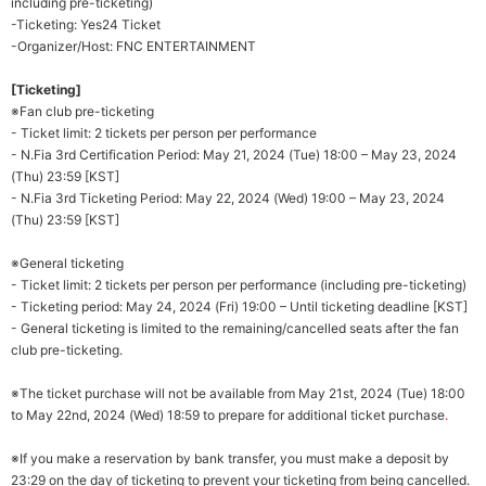
including pre-ticketing)
-Ticketing: Yes24 Ticket
-Organizer/Host: FNC ENTERTAINMENT
[Ticketing]
※Fan club p
re-ticketing
-
Ticket limit: 2 tickets per person per performance
- N.Fia 3rd Certification Period: May 21, 2024 (Tue) 18:00 – May 23, 2024
(Thu) 23:59 [KST]
- N.Fia 3rd Ticketing Period: May 22, 2024 (Wed) 19:00 – May 23, 2024
(Thu) 23:59 [KST]
※General ticketing
-
Ticket limit: 2 tickets per person per performance (including pre-ticketing)
- Ticketing period: May 24, 2024 (Fri) 19:00 – Until ticketing deadline [KST]
- General ticketing is limited to the remaining/cancelled seats after the fan
club
pre-ticketing
.
※The ticket purchase will not be available from May 21st, 2024 (Tue) 18:00
to May 22nd, 2024 (Wed) 18:59 to prepare for additional ticket purchase
.
※If you make a reservation by bank transfer, you must make a deposit by
23:29 on the day of ticketing to prevent your ticketing from being cancelled.