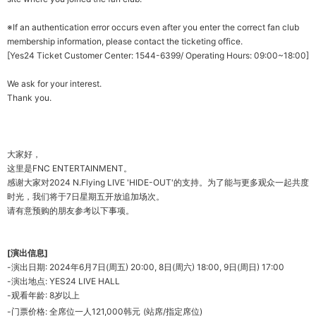
※If an authentication error occurs even after you enter the correct fan club
membership information, please contact the ticketing office.
[Yes24 Ticket Customer Center: 1544-6399/ Operating Hours: 09:00~18:00]
We ask for your interest.
Thank you.
大家好，
这
里是
FNC ENTERTAINMENT
。
感
谢
大家
对
2024 N.Flying LIVE 'HIDE-OUT'
的支持。
为
了能
与
更多
观众
一起共度
时
光，我
们将
于
7
日星期五
开
放追加
场
次。
请
有意
预购
的朋友
参
考以下事
项
。
[
演出信息
]
-
演出日期
:
2024
年
6
月
7
日
(
周
五) 20:00,
8
日
(
周六
) 18:00, 9
日
(
周日
) 17:00
-
演出地点
: YES24 LIVE HALL
-
观
看年
龄
: 8
岁
以上
-
门
票价格
:
全席位一人
121,000
韩
元
(
站席
/
指定席位
)