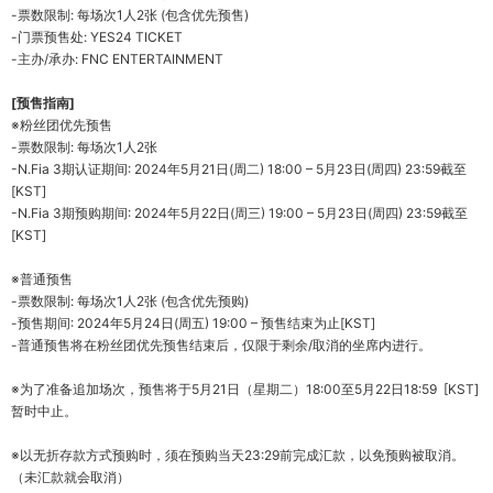
-
票
数
限制
:
每
场
次
1
人
2
张
(
包含
优
先
预
售
)
-
门
票
预
售
处
: YES24
TICKET
-
主
办
/
承
办
: FNC ENTERTAINMENT
[
预
售指南
]
※
粉
丝团优
先
预
售
-
票
数
限制
:
每
场
次
1
人
2
张
-N.Fia 3
期
认证
期
间
: 2024
年
5
月
21
日
(
周
二
) 18:00 – 5
月
23
日
(
周
四
) 23:59
截至
[KST]
-N.Fia 3
期
预购
期
间
: 2024
年
5
月
22
日
(
周三
) 19:00 – 5
月
23
日
(
周
四
) 23:59
截至
[KST]
※
普通
预
售
-
票
数
限制
:
每
场
次
1
人
2
张
(
包含
优
先
预购
)
-
预
售期
间
: 2024
年
5
月
24
日
(
周
五
) 19:00 –
预
售
结
束
为
止
[KST]
-
普通
预
售
将
在粉
丝团优
先
预
售
结
束后，
仅
限于剩余
/
取消的坐席
内进
行。
※为
了准
备
追加
场
次，
预
售
将
于
5
月
21
日（星期二）
18:00
至
5
月
22
日
18:59 [KST]
暂时
中止。
※
以无折存款方式
预购时
，
须
在
预购当
天
23:29
前完成
汇
款，以免
预购
被取消。
（未
汇
款就
会
取消）