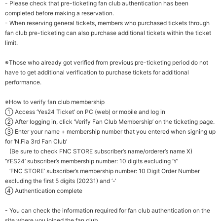
- Please check that pre-ticketing fan club authentication has been
completed before making a reservation.
- When reserving general tickets, members who purchased tickets through
fan club pre-ticketing can also purchase additional tickets within the ticket
limit.
※Those who already got verified from previous pre-ticketing period do not
have to get additional verification to purchase tickets for additional
performance.
※How to verify fan club membership
① Access ‘Yes24 Ticket’ on PC (web) or mobile and log in
② After logging in, click ‘Verify Fan Club Membership’ on the ticketing page.
③ Enter your name + membership number that you entered when signing up
for ‘N.Fia 3rd Fan Club’
(Be sure to check FNC STORE subscriber’s name/orderer’s name X)
‘YES24’ subscriber’s membership number: 10 digits excluding ‘Y’
‘FNC STORE’ subscriber’s membership number:
10 Digit Order Number
excluding the first 5 digits (20231) and ‘-‘
④ Authentication complete
- You can check the information required for fan club authentication on the
site where you joined the fan club.