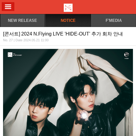
ALL MENU
NEW RELEASE
NOTICE
F'MEDIA
[콘서트] 2024 N.Flying LIVE 'HIDE-OUT' 추가 회차 안내
No. 27 | Date 2024.05.21 11:00