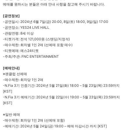
예매를 원하시는 분들은 아래 안내 사항을 참고해 주시기 바랍니다.
[
공연정보]
-
공연일시:
2024
년 6월 7일(금) 20:00, 8일(토) 18:00, 9일(일) 17:00
-
공연장소: YES24 LIVE HALL
-
관람연령: 8세 이상
-
티켓가격: 전석 121,000원
(
스탠딩/지정석)
-
매수제한: 회차별 1인 2매 (선예매 포함 매수)
-
티켓예매: 예스24티켓
-
주최/주관: FNC ENTERTAINMENT
[
예매안내]
※
팬클럽 선예매
-
매수제한: 회차당 1인 2매
-N.Fia 3
기 인증기간: 2024년 5월 21일(화) 18:00 – 5월 23일(목) 23:59까지
[KST]
-N.Fia 3
기 예매기간: 2024년 5월 22일(수) 19:00 – 5월 23일(목) 23:59까지
[KST]
※
일반 예매
-
매수제한: 회차당 1인 2매 (선예매 포함)
-
예매기간: 2024년 5월 24일(금) 19:00 – 예매 마감시간 까지 [KST]