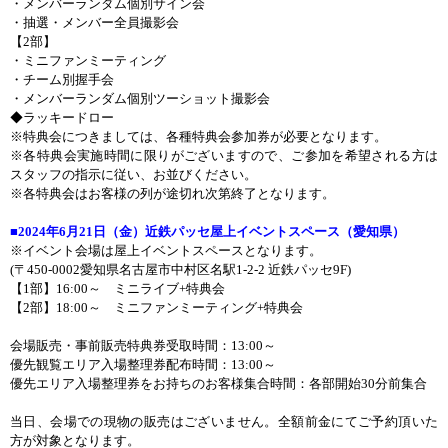
・メンバーランダム個別サイン会
・抽選・メンバー全員撮影会
【
2
部】
・ミニファンミーティング
・チーム別握手会
・メンバーランダム個別ツーショット撮影会
◆ラッキードロー
※特典会につきましては、各種特典会参加券が必要となります。
※各特典会実施時間に限りがございますので、ご参加を希望される方は
スタッフの指示に従い、お並びください。
※各特典会はお客様の列が途切れ次第終了となります。
■
2024
年
6
月
21
日（金）近鉄パッセ屋上イベントスペース（愛知県）
※イベント会場は屋上イベントスペースとなります。
(
〒
450-0002
愛知県名古屋市中村区名駅
1-2-2
近鉄パッセ
9F)
【
1
部】
16:00
～ ミニライブ
+
特典会
【
2
部】
18:00
～ ミニファンミーティング
+
特典会
会場販売・事前販売特典券受取時間：
13:00
～
優先観覧エリア入場整理券配布時間：
13:00
～
優先エリア入場整理券をお持ちのお客様集合時間：各部開始
30
分前集合
当日、会場での現物の販売はございません。全額前金にてご予約頂いた
方が対象となります。