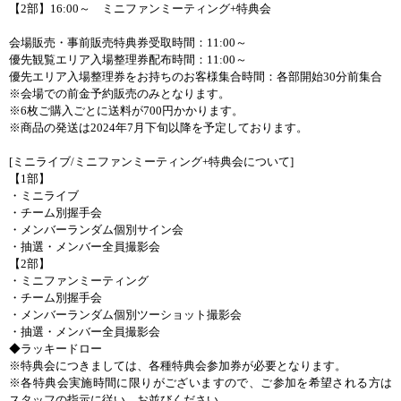
【
2
部】
16:00
～ ミニファンミーティング
+
特典会
会場販売・事前販売特典券受取時間：
11:00
～
優先観覧エリア入場整理券配布時間：
11:00
～
優先エリア入場整理券をお持ちのお客様集合時間：各部開始
30
分前集合
※会場での前金予約販売のみとなります。
※
6
枚ご購入ごとに送料が
700
円かかります。
※商品の発送は
2024
年
7
月下旬以降を予定しております。
[
ミニライブ
/
ミニファンミーティング
+
特典会について
]
【
1
部】
・ミニライブ
・チーム別握手会
・メンバーランダム個別サイン会
・抽選・メンバー全員撮影会
【
2
部】
・ミニファンミーティング
・チーム別握手会
・メンバーランダム個別ツーショット撮影会
・抽選・メンバー全員撮影会
◆ラッキードロー
※特典会につきましては、各種特典会参加券が必要となります。
※各特典会実施時間に限りがございますので、ご参加を希望される方は
スタッフの指示に従い、お並びください。