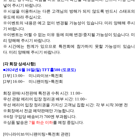
넣어 주시기 바랍니다
.
※시설을 이용하시는 다른 고객님의 방해가 되지 않도록 반드시 스태프의
유도에 따라 주십시오
.
※이벤트의 내용은 예고 없이 변경될 가능성이 있습니다
.
미리 양해해 주시
기 바랍니다
.
※이벤트는 어쩔 수 없는 이유 등에 의해 변경
/
중지될 가능성이 있습니다
.
미
리 양해해 주시기 바랍니다
.
※시간에는 한계가 있으므로 특전회에 참가하지 못할 가능성이 있습니
다
.
미리 양해해 주시기 바랍니다
.
[
각 회장 상세사항
]
■
2024
년
6
월
16
일
(
일
)
TFT
홀
500 (
도쿄도
)
[1
부
] 13:00~
미니라이브
+
특전회
[2
부
]
16:00~
미니팬미팅
+
특전회
회장 판매
/
사전판매 특전권 수취 시간
:
11:00~
우선 관람 에리어 입장 정리권 배부 시간
:
11:00~
우선 에리어 입장 정리권을 가지신 고객님 집합 시간
:
각 부 시작
30
분 전
※회장에서 전금 예약판매만 가능합니다
.
※
6
장 구입당 배송비가
700
엔 부과됩니다
.
※상품 발송은
7
월 하순 이하
를 예정 중입니다
.
[
미니라이브
/
미니팬미팅
+
특전회 관련
]