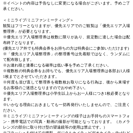
※イベントの内容は予告なしに変更になる場合がございます。予めご了
承ください。
＜ミニライブ
/
ミニファンミーティング＞
観覧はフリーとなりますが、優先エリアでのご観覧は「優先エリア入場
整理券」が必要となります。
※優先エリア入場整理券は枚数に限りがあり、規定数に達した場合は配
布終了となります。
(
優先エリア外でも特典会券をお持ちの方は特典会にご参加いただけます
)
※「優先エリア入場整理券」の整理番号は先着順ではなく、ランダムに
て配布致します。
※お連れ様と連番になる確率は低い事を予めご了承ください。
※複数枚の特典会券をお持ちでも、優先エリア入場整理券は各部お
1
人様
1
枚までとさせていただきます。
※何度も並び直して整理券を複数枚お取りになる行為は、後から来場す
るお客様のご迷惑となりますのでおやめ下さい。
※優先エリア入場整理券は小学生以上からお一人様につき
1
枚必要となり
ます。
※いかなる理由におきましても一切再発行いたしませんので、ご注意く
ださい。
※ミニライブ
/
ミニファンミーティングの様子はお手持ちのスマートフォ
ン・携帯電話での写真・動画の撮影が可能となっております。（カメラ
レンズの部分に取り付け型の望遠鏡等の使用は禁止です。）
※フラッシュを付けての撮影、デジタルカメラ・ビデオカメラ・
iPod
など