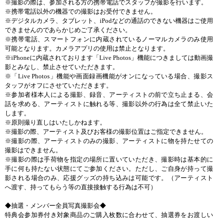
※撮影の際は、参加される方の携帯電話でスタッフが撮影を行います。
※携帯電話以外の機器での撮影はお受付できません。
※デジタルカメラ、タブレット、
iPod
などの通話のできない機器はご使用
できませんのであらかじめご了承ください。
※携帯電話、スマートフォンに内蔵されているノーマルカメラのみ使用
可能となります。カメラアプリの使用は禁止となります。
※
iPhone
に内蔵されております「
Live Photos
」機能につきましては動画撮
影とみなし、禁止させていただきます。
※「
Live Photos
」機能や画面録画機能がオンになっている場合、撮影ス
タッフがオフにさせていただきます。
※参加者様本人による撮影、録音、アーティストの前で立ち止まる、会
話を求める、アーティストに触れる等、撮影以外の行為は全て禁止いた
します。
※原則撮り直しはいたしかねます。
※撮影の際、アーティスト及びお客様の撮影位置はご指定できません。
※撮影の際、アーティストのみの撮影、アーティストに物を持たせての
撮影はできません。
※撮影の際は手荷物を指定の場所に置いていただき、撮影時は基本的に
手に何も持たない状態にてご参加ください。ただし、ご自身が持って撮
影される場合のみ、応援グッズの持ち込みは可能です。（アーティスト
へ渡す、持ってもらう等の直接接触する行為は不可）
◆抽選・メンバー全員写真撮影会◆
特典会参加券付き対象商品のご購入枚数に合わせて、抽選券をお渡しい