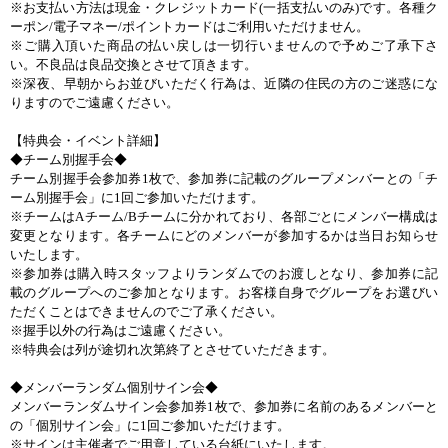
※お支払い方法は現金・クレジットカード
(
一括支払いのみ
)
です。各種ク
ーポン
/
電子マネー
/
ポイントカードはご利用いただけません。
※ご購入頂いた商品の払い戻しは一切行いませんので予めご了承下さ
い。不良品は良品交換とさせて頂きます。
※深夜、早朝からお並びいただく行為は、近隣の住民の方のご迷惑にな
りますのでご遠慮ください。
【特典会・イベント詳細】
◆チーム別握手会◆
チーム別握手会参加券
1
枚で、参加券に記載のグループメンバーとの「チ
ーム別握手会」に
1
回ご参加いただけます。
※チームは
A
チーム
/B
チームに分かれており、各部ごとにメンバー構成は
変更となります。各チームにどのメンバーが参加するかは当日お知らせ
いたします。
※参加券は購入時スタッフよりランダムでのお渡しとなり、参加券に記
載のグループへのご参加となります。お客様自身でグループをお選びい
ただくことはできませんのでご了承ください。
※握手以外の行為はご遠慮ください。
※特典会は列が途切れ次第終了とさせていただきます。
◆メンバーランダム個別サイン会◆
メンバーランダムサイン会参加券
1
枚で、参加券に名前のあるメンバーと
の「個別サイン会」に
1
回ご参加いただけます。
※サインは主催者でご用意している台紙にいたします。