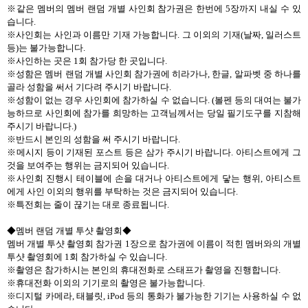
※같은 멤버의 멤버 랜덤 개별 사인회 참가권은 한번에
5
장까지 내실 수 있
습니다
.
※사인회는 사인과 이름만 기재 가능합니다
.
그 이외의 기재
(
날짜
,
일러스트
등
)
는 불가능합니다
.
※사인하는 곳은
1
회 참가당 한 곳입니다
.
※성함은 멤버 랜덤 개별 사인회 참가권에 히라가나
,
한글
,
알파벳 중 하나를
골라 성함을 써서 기다려 주시기 바랍니다
.
※성함이 없는 경우 사인회에 참가하실 수 없습니다
. (
볼펜 등의 대여는 불가
능하므로 사인회에 참가를 희망하는 고객님께서는 당일 필기도구를 지참해
주시기 바랍니다
.)
※반드시 본인의 성함을 써 주시기 바랍니다
.
※메시지 등이 기재된 포스트 등은 삼가 주시기 바랍니다
.
아티스트에게 그
것을 보여주는 행위는 금지되어 있습니다
.
※사인회 진행시 테이블에 손을 대거나 아티스트에게 닿는 행위
,
아티스트
에게 사인 이외의 행위를 부탁하는 것은 금지되어 있습니다
.
※특전회는 줄이 끊기는 대로 종료됩니다
.
◆멤버 랜덤 개별 투샷 촬영회◆
멤버 개별 투샷 촬영회 참가권
1
장으로 참가권에 이름이 적힌 멤버와의 개별
투샷 촬영회에
1
회 참가하실 수 있습니다
.
※촬영은 참가하시는 본인의 휴대전화로 스태프가 촬영을 진행합니다
.
※휴대전화 이외의 기기로의 촬영은 불가능합니다
.
※디지털 카메라
,
태블릿
,
iPod
등의 통화가 불가능한 기기는 사용하실 수 없