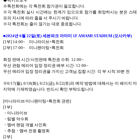
◆럭키드로우
※특전회에는 각 특전회 참가권이 필요합니다
.
※각 특전회 실시 시간에는 한계가 있으므로 참가를 희망하시는 분은 스태
프의 지시에 따라 줄을 서 주시기 바랍니다
.
※각 특전회는 줄이 끊기는 대로 종료됩니다
.
■
2024
년
6
월
22
일
(
토
)
세븐파크 아마미
1F AMAMI STADIUM (
오사카부
)
[1
부
] 14:00~
미니라이브
+
특전회
[2
부
]
17:00~
미니팬미팅
+
특전회
회장 판매 시간
/
사전판매 특전권 수취
:
12:00~
우선 관람 에리어 입장 정리권 배부 시간
:
12:00~
우선 에리어 입장 정리권을 가지신 고객님 집합 시간
:
각 부 시작
30
분 전
※
6/17(
월
), 6/18(
화
), 6/21(
금
), 6/22(
토
)
의 예약 방법에 대해서는 이 페이지 마
지막에 기재하였습니다
.
반드시 확인 부탁드립니다
.
[
미니라이브
/
미니팬미팅
+
특전회 관련
]
[1
부
]
・
미니라이브
・
팀별 악수회
・
멤버 랜덤 개별 사인회
・
추첨
・
멤버 전원 촬영회
[2
부
]