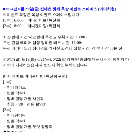
■
2024
년
6
월
21
일
(
금
)
킨테츠 팟세 옥상 이벤트 스페이스
(
아이치현
)
※이벤트 회장은 옥상 이벤트 스페이스입니다
.
[1
부
] 16:00~
미니라이브
+
특전회
[2
부
] 18:00~
미니팬미팅
+
특전회
회장 판매 시간
/
사전판매 특전권 수취 시간
:
13:00~
우선 관람 에리어 입장 정리권 배부 시간
:
13:00~
우선 에리어 입장 정리권을 가지신 고객님 집합 시간
:
각 부 시작
30
분 전
※
6/17(
월
), 6/18(
화
), 6/21(
금
), 6/22(
토
)
의 예약 방법에 대해서는 이 페이지 마
지막에 기재하였습니다
.
반드시 확인 부탁드립니다
.
[
미니라이브
/
미니팬미팅
+
특전회 관련
]
[1
부
]
・
미니라이브
・
팀별 악수회
・
멤버 랜덤 개별 사인회
・
추첨
・
멤버 전원 촬영회
[2
부
]
・
미니팬미팅
・
팀별 악수회
・
멤버 랜덤 개별 투샷 촬영회