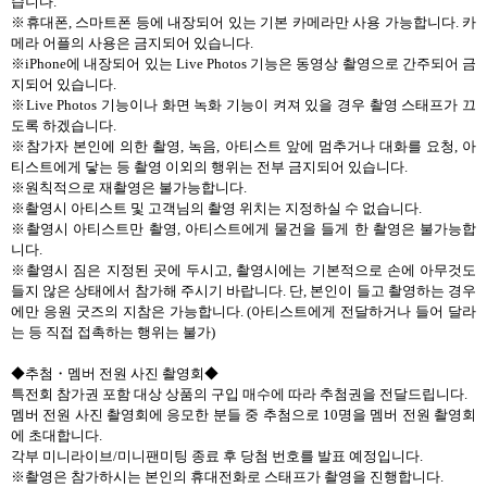
습니다
.
※휴대폰
,
스마트폰 등에 내장되어 있는 기본 카메라만 사용 가능합니다
.
카
메라 어플의 사용은 금지되어 있습니다
.
※
iPhone
에 내장되어 있는
Live Photos
기능은 동영상 촬영으로 간주되어 금
지되어 있습니다
.
※
Live Photos
기능이나 화면 녹화 기능이 켜져 있을 경우 촬영 스태프가 끄
도록 하겠습니다
.
※참가자 본인에 의한 촬영
,
녹음
,
아티스트 앞에 멈추거나 대화를 요청
,
아
티스트에게 닿는 등 촬영 이외의 행위는 전부 금지되어 있습니다
.
※원칙적으로 재촬영은 불가능합니다
.
※촬영시 아티스트 및 고객님의 촬영 위치는 지정하실 수 없습니다
.
※촬영시 아티스트만 촬영
,
아티스트에게 물건을 들게 한 촬영은 불가능합
니다
.
※촬영시 짐은 지정된 곳에 두시고
,
촬영시에는 기본적으로 손에 아무것도
들지 않은 상태에서 참가해 주시기 바랍니다
.
단
,
본인이 들고 촬영하는 경우
에만 응원 굿즈의 지참은 가능합니다
. (
아티스트에게 전달하거나 들어 달라
는 등 직접 접촉하는 행위는 불가
)
◆추첨
・
멤버 전원 사진 촬영회◆
특전회 참가권 포함 대상 상품의 구입 매수에 따라 추첨권을 전달드립니다
.
멤버 전원 사진 촬영회에 응모한 분들 중 추첨으로
10
명을 멤버 전원 촬영회
에 초대합니다
.
각부 미니라이브
/
미니팬미팅 종료 후 당첨 번호를 발표 예정입니다
.
※촬영은 참가하시는 본인의 휴대전화로 스태프가 촬영을 진행합니다
.