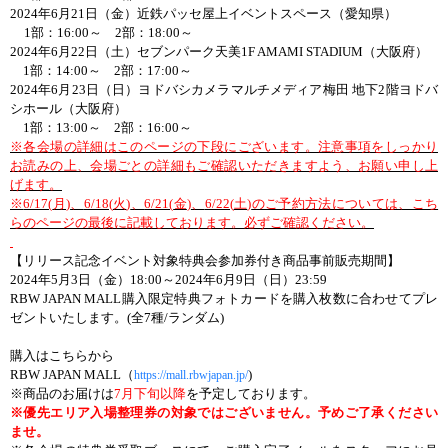
2024
年
6
月
21
日（金）近鉄パッセ屋上イベントスペース（愛知県）
1
部：
16:00
～
2
部：
18:00
～
2024
年
6
月
22
日（土）セブンパーク天美
1F AMAMI STADIUM
（大阪府）
1
部：
14:00
～
2
部：
17:00
～
2024
年
6
月
23
日（日）ヨドバシカメラマルチメディア梅田 地下
2
階ヨドバ
シホール（大阪府）
1
部：
13:00
～
2
部：
16:00
～
※各会場の詳細はこのページの下段にございます。注意事項をしっかり
お読みの上、会場ごとの詳細もご確認いただきますよう、お願い申し上
げます。
※
6/17(
月
)
、
6/18(
火
)
、
6/21(
金
)
、
6/22(
土
)
のご予約方法については、こち
らのページの最後に記載しております。必ずご確認ください。
【
リリース記念イベント対象特典会参加券付き商品事前販売期間】
2024
年
5
月
3
日（金）
18:00
～
2024
年
6
月
9
日（日）
23:59
RBW JAPAN MALL
購入限定特典フォトカードを購入枚数に合わせてプレ
ゼントいたします。
(
全
7
種
/
ランダム
)
購入はこちらから
RBW JAPAN MALL
（
)
https://mall.rbwjapan.jp/
※商品のお届けは
7
月下旬以降
を予定しております。
※優先エリア入場整理券の対象ではございません。予めご了承ください
ませ。