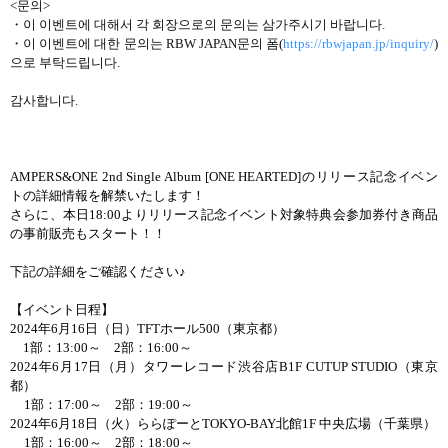
<
문의
>
・
이 이벤트에 대해서 각 회장으로의 문의는 삼가주시기 바랍니다
.
・
이
이벤트에
대한
문의는
RBW JAPAN
문의
폼
(
https://rbwjapan.jp/inquiry/
)
으로
부탁드립니다
.
감사합니다
.
AMPERS&ONE 2nd Single Album [ONE HEARTED]
のリリース記念イベン
トの詳細情報を解禁いたします！
さらに、本日
18:00
よりリリース記念イベント対象特典会参加券付き商品
の事前販売もスタート！！
下記の詳細をご確認ください♪
【イベント日程】
2024
年
6
月
16
日（日）
TFT
ホール
500
（東京都）
1
部：
13:00
～
2
部：
16:00
～
2024
年
6
月
17
日（月）タワーレコード渋谷店
B1F CUTUP STUDIO
（東京
都）
1
部：
17:00
～
2
部：
19:00
～
2024
年
6
月
18
日（火）ららぽーと
TOKYO-BAY
北館
1F
中央広場（千葉県）
1
部：
16:00
～
2
部：
18:00
～