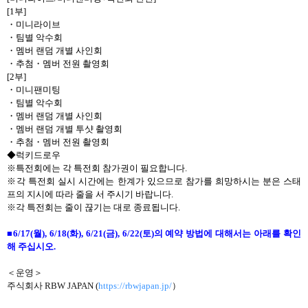
[1
부
]
・
미니라이브
・
팀별 악수회
・
멤버 랜덤 개별 사인회
・
추첨
・
멤버 전원 촬영회
[2
부
]
・
미니팬미팅
・
팀별 악수회
・
멤버 랜덤 개별 사인회
・
멤버 랜덤 개별 투샷 촬영회
・
추첨
・
멤버 전원 촬영회
◆럭키드로우
※특전회에는 각 특전회 참가권이 필요합니다
.
※각 특전회 실시 시간에는 한계가 있으므로 참가를 희망하시는 분은 스태
프의 지시에 따라 줄을 서 주시기 바랍니다
.
※각 특전회는 줄이 끊기는 대로 종료됩니다
.
■
6/17(
월
), 6/18(
화
), 6/21(
금
), 6/22(
토
)
의 예약 방법에 대해서는 아래를 확인
해 주십시오
.
＜
운영
＞
주식회사
RBW JAPAN (
https://rbwjapan.jp/
）