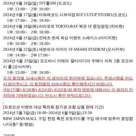
2024
년
6
월
16
일
(
일
)
TFT
홀
500 (
도쿄도
)
1
부
:
13:00~
2
부
:
16:00~
2024
년
6
월
17
일
(
월
)
타워레코드 시부야점
B1F CUTUP STUDIO (
도쿄도
)
1
부
:
17:00~
2
부
:
19:00~
2024
년
6
월
18
일
(
화
)
라라포트
TOKYO-BAY
북관
1F
중앙광장
(
치바현
)
1
부
:
16:00~
2
부
:
18:00~
2024
년
6
월
21
일
(
금
)
킨테츠 팟세 옥상 이벤트 스페이스
(
아이치현
)
1
부
:
16:00~
2
부
:
18:00~
2024
년
6
월
22
일
(
토
)
세븐파크 아마미
1F AMAMI STADIUM (
오사카부
)
1
부
:
14:00~
2
부
17:00~
2024
년
6
월
23
일
(
일
)
요도바시 카메라 멀티미디어 우메다 지하
2
층 요도바
시 홀
(
오사카부
)
1
부
:
13:00~
2
부
:
16:00~
※
각 회장별 상세사항은 이 페이지의 하단부에 있습니다
.
주의사항을 반드
시 읽어주시고
,
각 회장별의 상세사항도 확인해주시기 바랍니다
.
※
6/17(
월
), 6/18(
화
), 6/21(
금
), 6/22(
토
)
의 예약 방법에 대해서는 이 페이지 마
지막에 기재하였습니다
.
반드시 확인 부탁드립니다
.
[
프로모션 이벤트 대상 특전회 참가권 포함 상품 판매 기간
]
2024
년
5
월
3
일
(
금
)
18:00~2024
년
6
월
9
일
(
일
)
23:59
RBW JAPAN MALL
구입 한정 특전 포토카드를 구입 매수에 맞추어 증정합
니다
(
총
7
종
/
랜덤
)
구입처