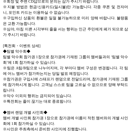
※회장 및 주변
CD
샵으로의 문의는 삼가 주시기 바랍니다
.
※지불 방법은 현금
/
신용카드
(
일시불
)
만 가능합니다
.
각종 쿠폰 및 전자머
니
,
포인트 카드는 이용하실 수 없습니다
.
※구입하신 상품의 환불은 일절 불가능하므로 미리 양해 바랍니다
.
불량품
은 교환 가능합니다
.
※심야
,
아침 이른 시각부터 줄을 서는 행위는 인근 주민에게 폐가 되므로 삼
가 주시기 바랍니다
.
[
특전회
・
이벤트 상세
]
◆팀별 악수회◆
팀별 악수회 참가권
1
장으로 참가권에 기재된 그룹의 멤버들과의
‘
팀별 악수
회
’
에
1
회 참가하실 수 있습니다
.
※팀은
A
팀
/B
팀으로 나누어지며
,
각 부마다 멤버 구성은 변경됩니다
.
각 팀
에 어느 멤버가 참가하는지는 당일 발표 예정입니다
.
※참가권은 구입시에 스태프가 랜덤으로 전달드리며
,
참가권에 기재된 그룹
에 참가하시게 됩니다
.
고객님 스스로 팀을 고르실 수 없으므로 양해 부탁드
립니다
.
※악수 이외의 행위는 금지되어 있습니다
.
※특전회는 줄이 끊기는 대로 종료됩니다
.
◆멤버 랜덤 개별 사인회◆
멤버 개별 사인회 참가권
1
장으로 참가권에 이름이 적힌 멤버와의 개별 사인
회에
1
회 참가하실 수 있습니다
.
※사인은 주최측에서 준비한 사인지에 진행합니다
.