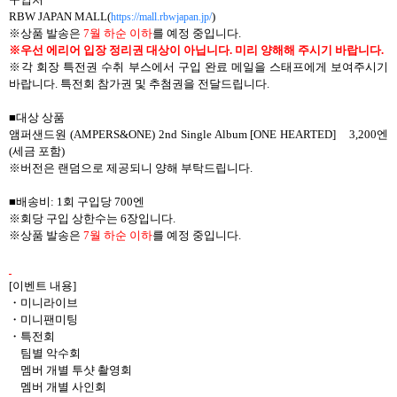
RBW JAPAN MALL(
)
https://mall.rbwjapan.jp/
※상품 발송은
7
월 하순 이하
를 예정 중입니다
.
※
우선 에리어 입장 정리권 대상이 아닙니다
.
미리 양해해 주시기 바랍니다
.
※각 회장 특전권 수취 부스에서 구입 완료 메일을 스태프에게 보여주시기
바랍니다
.
특전회 참가권 및 추첨권을 전달드립니다
.
■
대상 상품
앰퍼샌드원
(
AMPERS&ONE) 2nd Single Album [ONE HEARTED]
3,200
엔
(
세금 포함
)
※버전은 랜덤으로 제공되니 양해 부탁드립니다
.
■배송비
: 1
회 구입당
700
엔
※회당 구입 상한수는
6
장입니다
.
※상품 발송은
7
월 하순 이하
를 예정 중입니다
.
[
이벤트 내용
]
・
미니라이브
・
미니팬미팅
・
특전회
팀별 악수회
멤버 개별 투샷 촬영회
멤버 개별 사인회