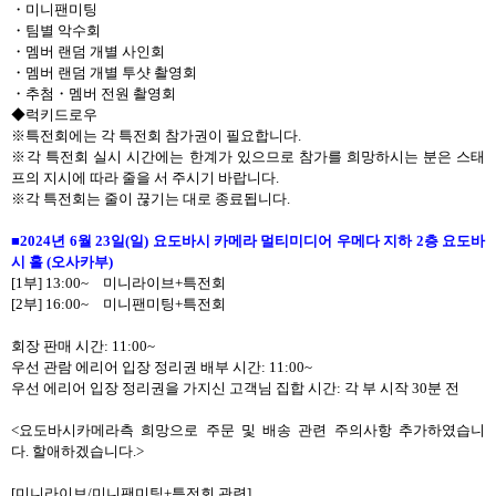
・
미니팬미팅
・
팀별 악수회
・
멤버 랜덤 개별 사인회
・
멤버 랜덤 개별 투샷 촬영회
・
추첨
・
멤버 전원 촬영회
◆럭키드로우
※특전회에는 각 특전회 참가권이 필요합니다
.
※각 특전회 실시 시간에는 한계가 있으므로 참가를 희망하시는 분은 스태
프의 지시에 따라 줄을 서 주시기 바랍니다
.
※각 특전회는 줄이 끊기는 대로 종료됩니다
.
■
2024
년
6
월
23
일
(
일
)
요도바시 카메라 멀티미디어 우메다 지하
2
층 요도바
시 홀
(
오사카부
)
[1
부
] 13:00~
미니라이브
+
특전회
[2
부
] 16:00~
미니팬미팅
+
특전회
회장 판매 시간
:
11:00~
우선 관람 에리어 입장 정리권 배부 시간
:
11:00~
우선 에리어 입장 정리권을 가지신 고객님 집합 시간
:
각 부 시작
30
분 전
<
요도바시카메라측 희망으로 주문 및 배송 관련 주의사항 추가하였습니
다
.
할애하겠습니다
.>
[
미니라이브
/
미니팬미팅
+
특전회 관련
]