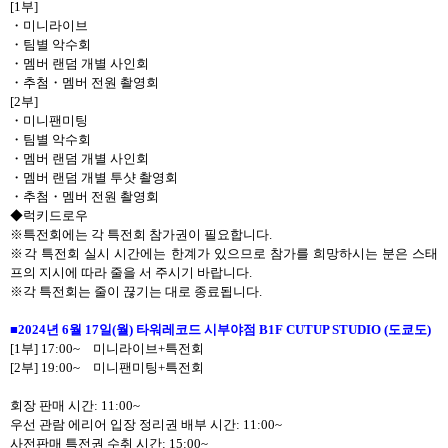
[1
부
]
・
미니라이브
・
팀별 악수회
・
멤버 랜덤 개별 사인회
・
추첨
・
멤버 전원 촬영회
[2
부
]
・
미니팬미팅
・
팀별 악수회
・
멤버 랜덤 개별 사인회
・
멤버 랜덤 개별 투샷 촬영회
・
추첨
・
멤버 전원 촬영회
◆럭키드로우
※특전회에는 각 특전회 참가권이 필요합니다
.
※각 특전회 실시 시간에는 한계가 있으므로 참가를 희망하시는 분은 스태
프의 지시에 따라 줄을 서 주시기 바랍니다
.
※각 특전회는 줄이 끊기는 대로 종료됩니다
.
■
2024
년
6
월
17
일
(
월
)
타워레코드 시부야점
B1F CUTUP STUDIO (
도쿄도
)
[1
부
] 17:00~
미니라이브
+
특전회
[2
부
] 19:00~
미니팬미팅
+
특전회
회장 판매 시간
:
11:00~
우선 관람 에리어 입장 정리권 배부 시간
:
11:00~
사전판매 특전권 수취 시간
: 15:00~