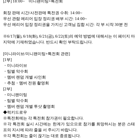
[2
부
]
18:00~
미니팬미팅
+
특전회
회장 판매 시간
/
사전판매 특전권 수취
:
14:00~
우선 관람 에리어 입장 정리권 배부 시간
:
14:00~
우선 에리어 입장 정리권을 가지신 고객님 집합 시간
:
각 부 시작
30
분 전
※
6/17(
월
), 6/18(
화
), 6/21(
금
), 6/22(
토
)
의 예약 방법에 대해서는 이 페이지 마
지막에 기재하였습니다
.
반드시 확인 부탁드립니다
.
[
미니라이브
/
미니팬미팅
+
특전회 관련
]
[1
부
]
・
미니라이브
・
팀별 악수회
・
멤버 랜덤 개별 사인회
・
추첨
・
멤버 전원 촬영회
[2
부
]
・
미니팬미팅
・
팀별 악수회
・
멤버 랜덤 개별 투샷 촬영회
◆럭키드로우
※특전회에는 각 특전회 참가권이 필요합니다
.
※각 특전회 실시 시간에는 한계가 있으므로 참가를 희망하시는 분은 스태
프의 지시에 따라 줄을 서 주시기 바랍니다
.
※각 특전회는 줄이 끊기는 대로 종료됩니다
.