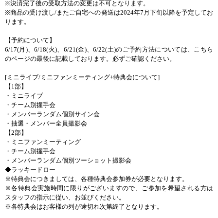
※
決済完了後の受取方法の変更は不可となります。
※
商品の受け渡し
/
またご自宅への発送は
2024
年
7
月下旬以降を予定してお
ります。
【予約について】
6/17(
月
)
、
6/18(
火
)
、
6/21(
金
)
、
6/22(
土
)
のご予約方法については、こちら
のページの最後に記載しております。必ずご確認ください。
[
ミニライブ
/
ミニファンミーティング
+
特典会について
]
【
1
部】
・ミニライブ
・チーム別握手会
・メンバーランダム個別サイン会
・抽選・メンバー全員撮影会
【
2
部】
・ミニファンミーティング
・チーム別握手会
・メンバーランダム個別ツーショット撮影会
◆ラッキードロー
※特典会につきましては、各種特典会参加券が必要となります。
※各特典会実施時間に限りがございますので、ご参加を希望される方は
スタッフの指示に従い、お並びください。
※各特典会はお客様の列が途切れ次第終了となります。