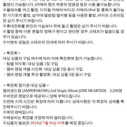
촬영이 가능합니다
.
(
카메라 렌즈 부분의 망원경 등은 사용 불가능합니다
)
※플래쉬를 켜고 촬영
,
디지털 카메라
/
비디오 카메라
/iPod
등 통화가 불가능
한 기기로의 촬영
,
삼각대
/
발받침
/
셀카봉 등을 사용한 촬영
,
라이브 스트리밍
은 삼가 주시기 바랍니다
.
※휴대전화를 본인의 가슴보다 위에 들고 촬영은 삼가 주시기 바랍니다
.
※촬영 중에 다른 분들의 방해가 된다고 판단한 경우 스태프가 말씀드릴 경
우가 있습니다
.
※이벤트 당일은 스태프의 안내에 따라 주시기 바랍니다
.
＜특전회＞
대상 상품의 구입 매수에 따라 아래 특전회에 참가 가능합니다
.
・
팀별 악수회
:
대상 상품
1
장 구입
・
멤버 랜덤 개별 사인회
:
대상 상품
2
장 동시 구입
・
멤버 랜덤 개별 투샷 촬영회
:
대상 상품
3
장 동시 구입
＜특전회 참가권 대상 상품＞
앰퍼샌드원
(
AMPERS&ONE) 2nd Single Album [ONE HEARTED]
3,200
엔
※버전은 랜덤으로 제공되니 양해 부탁드립니다
.
※판매 시작 시간은 회장에 따라 다릅니다
.
상세사항은 각 회장의 상세를 확
인해주시기 바랍니다
.
※예약 판매입니다
.
※배송비는 회장별 규정에 따라 달라집니다
.
※상품의 발송은
2024
년
7
월 하순 이후
를 예정 중입니다
.