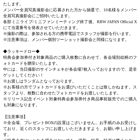
たします。
メンバー全員写真撮影会に応募された方から抽選で、
10
名様をメンバー
全員写真撮影会にご招待いたします。
各部ミニライブ
/
ミニファンミーティング終了後、
RBW JAPAN Official X
にて当選番号を発表させていただきます。
※撮影の際は、参加される方の携帯電話でスタッフが撮影を行います。
※注意事項は、メンバー個別ツーショット撮影会と同様になります。
◆ラッキードロー◆
特典会参加券付き対象商品のご購入枚数に合わせて、各会場別絵柄のフ
ォトカードを贈呈いたします。
中には、当日撮影のサインチェキが各会場
7
枚入っておりますので、是非
ゲットしてください！
※お渡しはランダムとなっております。
※お客様の方でフォトカードをお選びいただくことは致しかねます。ス
タッフより、枚数に合わせたフォトカードをお渡しいたします。
※リリース記念イベント対象特典会参加券付き商品事前販売でのご購入
も対象になります。
【注意事項】
※全会場、プレゼント
BOX
の設置はございません。お手紙のみお受けし
ており、近くのスタッフにお渡しいただきますよう、お願い申し上げま
す。