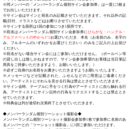
※同メンバーの「メンバーランダム個別サイン会参加券」は一度に
5
枚ま
でお出しいただけます。
※サイン会はサインと宛名のみ記載させていただきます。それ以外の記
載
(
日付、イラストなど
)
はお断りさせていただきます。
※サインする箇所は
1
回の参加につき
1
箇所です。
※宛名はメンバーランダム個別サイン会参加券に
ひらがな・ハングル・
アルファベットの中から
1
つ
お選びいただき、本名（お名前のみ、名字の
み、フルネームのいずれかをお選びください）のみをご記入の上お並び
ください。
※宛名がない場合サイン会にはご参加いただけません。（ボールペン等
の貸し出しは致しかねますので、サイン会参加希望のお客様は当日筆記
用具をご持参いただきますよう、お願いいたします。）
※必ずご自身のお名前をお書きいただきますようお願いいたします。
※メッセージなどが記載された、ふせんなどのご用意はご遠慮くださ
い。
アーティスト
にそれらを見せる行為は禁止とさせていただきます。
※サイン会時、テーブルに手をつく行為や
アーティスト
に自ら触れる行
為、
アーティスト
にサイン以外の行為をリクエストすることは禁止とさ
せていただきます。
※特典会は列が途切れ次第終了とさせていただきます。
◆メンバーランダム個別ツーショット撮影会◆
メンバーランダム個別ツーショット撮影会参加券
1
枚で参加券に名前のあ
るメンバーとの「ツーショット撮影会」に
1
回ご参加いただけます。