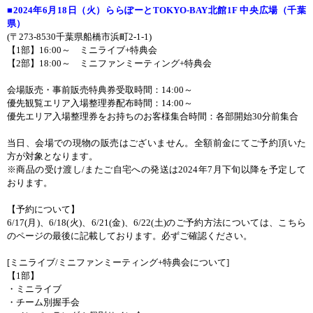
■
2024
年
6
月
18
日（火）ららぽーと
TOKYO-BAY
北館
1F
中央広場（千葉
県）
(
〒
273-8530
千葉県船橋市浜町
2-1-1)
【
1
部】
16:00
～ ミニライブ
+
特典会
【
2
部】
18:00
～ ミニファンミーティング
+
特典会
会場販売・事前販売特典券受取時間：
14:00
～
優先観覧エリア入場整理券配布時間：
14:00
～
優先エリア入場整理券をお持ちのお客様集合時間：各部開始
30
分前集合
当日、会場での現物の販売はございません。全額前金にてご予約頂いた
方が対象となります。
※商品の受け渡し
/
またご自宅への発送は
2024
年
7
月下旬以降を予定して
おります。
【予約について】
6/17(
月
)
、
6/18(
火
)
、
6/21(
金
)
、
6/22(
土
)
のご予約方法については、こちら
のページの最後に記載しております。必ずご確認ください。
[
ミニライブ
/
ミニファンミーティング
+
特典会について
]
【
1
部】
・ミニライブ
・チーム別握手会