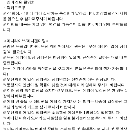
멤버 전원 촬영회
・
럭키드로우
※각 회장
,
각 회에 따라 실시하는 특전회가 달라집니다
.
회장별로 상세사항
을 읽으신 후 참가해주시기 바랍니다
.
※이벤트 내용은 예고 없이 변경될 가능성이 있습니다
.
미리 양해 부탁드립
니다
.
＜미니라이브
/
미니팬미팅＞
관람은 무료입니다만
,
우선 에리어에서의 관람은
‘
우선 에리어 입장 정리
권
’
이 필요합니다
.
※우선 에리어 입장 정리권은 한정되어 있으며
,
규정수에 달하는 대로 배부
종료됩니다
.
(
우선 에리어 외라도 특전회권을 갖고 계신 분들은 특전회에 참가 가능합니
다
)
※우선 에리어 입장 정리권의 정리번호는 선착순이 아닌 랜덤입니다
.
※동행자와 연번이 될 확률이 낮은 것에 대해 미리 양해해 주시기 바랍니다
.
※여러 장의 특전회권을 소지한 경우라도
,
우선 에리어 입장권은 한 명당
1
장까지 배부합니다
.
※여러 번 줄을 서 정리권을 여러 장 가져가시는 행위는 나중에 입장하신 고
객님의 방해가 되므로 삼가 주시기 바랍니다
.
※우선 에리어 입장 정리권은 초등학생 이상부터
1
명당
1
장 필요합니다
.
※어떠한 이유가 있더라도 재발행은 일절 불가능하므로 주의해 주시기 바랍
니다
.
※미니라이브
/
미니팬미팅 중에는 스마트폰 및 휴대폰으로 사진 및 동영상