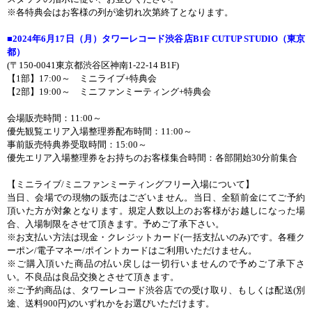
※各特典会はお客様の列が途切れ次第終了となります。
■
2024
年
6
月
17
日（月）タワーレコード渋谷店
B1F CUTUP STUDIO
（東京
都）
(
〒
150-0041
東京都渋谷区神南
1-22-14 B1F)
【
1
部】
17:00
～ ミニライブ
+
特典会
【
2
部】
19:00
～ ミニファンミーティング
+
特典会
会場販売時間：
11:00
～
優先観覧エリア入場整理券配布時間：
11:00
～
事前販売特典券受取時間：
15:00
～
優先エリア入場整理券をお持ちのお客様集合時間：各部開始
30
分前集合
【ミニライブ
/
ミニファンミーティングフリー入場について】
当日、会場での現物の販売はございません。当日、全額前金にてご予約
頂いた方が対象となります。規定人数以上のお客様がお越しになった場
合、入場制限をさせて頂きます。予めご了承下さい。
※お支払い方法は現金・クレジットカード
(
一括支払いのみ
)
です。各種ク
ーポン
/
電子マネー
/
ポイントカードはご利用いただけません。
※ご購入頂いた商品の払い戻しは一切行いませんので予めご了承下さ
い。不良品は良品交換とさせて頂きます。
※ご予約商品は、タワーレコード渋谷店での受け取り、もしくは配送
(
別
途、送料
900
円
)
のいずれかをお選びいただけます。