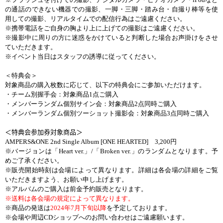
の通話のできない機器での撮影、一脚・三脚・踏み台・自撮り棒等を使
用しての撮影、リアルタイムでの配信行為はご遠慮ください。
※携帯電話をご自身の胸より上に上げての撮影はご遠慮ください。
※撮影中に周りの方に迷惑をかけていると判断した場合お声掛けをさせ
ていただきます。
※イベント当日はスタッフの誘導に従ってください。
＜特典会＞
対象商品の購入枚数に応じて、以下の特典会にご参加いただけます。
・チーム別握手会：対象商品
1
点ご購入
・メンバーランダム個別サイン会：対象商品
2
点同時ご購入
・メンバーランダム個別ツーショット撮影会：対象商品
3
点同時ご購入
＜特典会参加券対象商品＞
AMPERS&ONE 2nd Single Album [ONE HEARTED]
3,200
円
※バージョンは「
Heart ver.
」
/
「
Broken ver.
」のランダムとなります。予
めご了承ください。
※販売開始時刻は会場によって異なります。詳細は各会場の詳細をご覧
いただきますよう、お願い申し上げます。
※アルバムのご購入は前金予約販売となります。
※送料は各会場の規定によって異なります。
※商品の発送は
2024
年
7
月下旬以降
を予定しております。
※会場や周辺
CD
ショップへのお問い合わせはご遠慮願います。