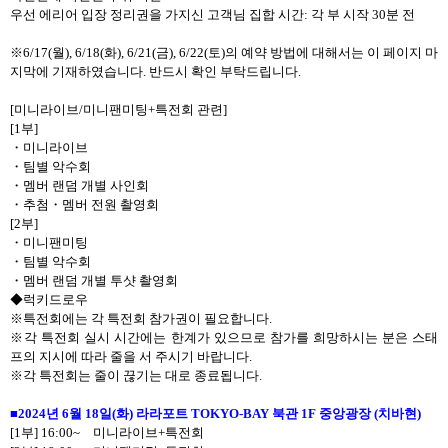
우선 에리어 입장 정리권을 가지신 고객님 집합 시간
:
각 부 시작
30
분 전
※
6/17(
월
), 6/18(
화
), 6/21(
금
), 6/22(
토
)
의 예약 방법에 대해서는 이 페이지 마
지막에 기재하였습니다
.
반드시 확인 부탁드립니다
.
[
미니라이브
/
미니팬미팅
+
특전회 관련
]
[1
부
]
・
미니라이브
・
팀별 악수회
・
멤버 랜덤 개별 사인회
・
추첨
・
멤버 전원 촬영회
[2
부
]
・
미니팬미팅
・
팀별 악수회
・
멤버 랜덤 개별 투샷 촬영회
◆럭키드로우
※특전회에는 각 특전회 참가권이 필요합니다
.
※각 특전회 실시 시간에는 한계가 있으므로 참가를 희망하시는 분은 스태
프의 지시에 따라 줄을 서 주시기 바랍니다
.
※각 특전회는 줄이 끊기는 대로 종료됩니다
.
■
2024
년
6
월
18
일
(
화
)
라라포트
TOKYO-BAY
북관
1F
중앙광장
(
치바현
)
[1
부
] 16:00~
미니라이브
+
특전회