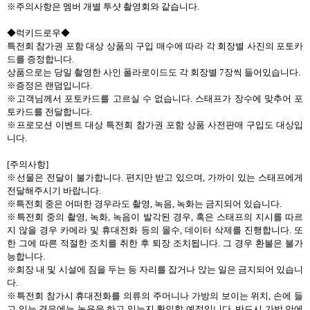
※주의사항은 멤버 개별 투샷 촬영회와 같습니다
.
◆럭키드로우◆
특전회 참가권 포함 대상 상품의 구입 매수에 따라 각 회장별 사진의 포토카
드를 증정합니다
.
상품으로는 당일 촬영한 사인 폴라로이드도 각 회장별
7
장씩 들어있습니다
.
※증정은 랜덤입니다
.
※고객님께서 포토카드를 고르실 수 없습니다
.
스태프가 장수에 맞추어 포
토카드를 전달합니다
.
※프로모션 이벤트 대상 특전회 참가권 포함 상품 사전판매 구입도 대상입
니다
.
[
주의사항
]
※선물은 전달이 불가합니다
.
편지만 받고 있으며
,
가까이 있는 스태프에게
전달해주시기 바랍니다
.
※특전회 중은 어떠한 경우라도 촬영
,
녹음
,
녹화는 금지되어 있습니다
.
※특전회 중의 촬영
,
녹화
,
녹음이 발각된 경우
,
혹은 스태프의 지시를 따르
지 않을 경우 카메라 및 휴대전화 등의 몰수
,
데이터 삭제를 진행합니다
.
또
한 그에 따른 적절한 조치를 취한 후 퇴장 조치됩니다
.
그 경우 환불은 불가
능합니다
.
※회장 내 및 시설에 짐을 두는 등 자리를 잡거나 앉는 일은 금지되어 있습니
다
.
※특전회 참가시 휴대전화를 의류의 주머니나 가방의 보이는 위치
,
손에 들
고 있는 경우에는 녹음을 하고 있는지 확인할 예정입니다
.
반드시 가방 안에