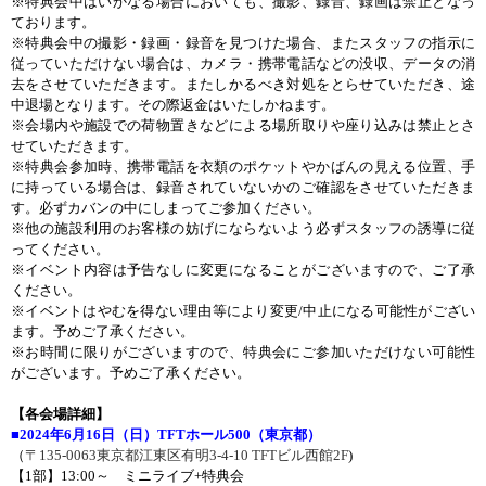
※特典会中はいかなる場合においても、撮影、録音、録画は禁止となっ
ております。
※特典会中の撮影・録画・録音を見つけた場合、またスタッフの指示に
従っていただけない場合は、カメラ・携帯電話などの没収、データの消
去をさせていただきます。またしかるべき対処をとらせていただき、途
中退場となります。その際返金はいたしかねます。
※会場内や施設での荷物置きなどによる場所取りや座り込みは禁止とさ
せていただきます。
※特典会参加時、携帯電話を衣類のポケットやかばんの見える位置、手
に持っている場合は、録音されていないかのご確認をさせていただきま
す。必ずカバンの中にしまってご参加ください。
※他の施設利用のお客様の妨げにならないよう必ずスタッフの誘導に従
ってください。
※イベント内容は予告なしに変更になることがございますので、ご了承
ください。
※イベントはやむを得ない理由等により変更
/
中止になる可能性がござい
ます。予めご了承ください。
※お時間に限りがございますので、特典会にご参加いただけない可能性
がございます。予めご了承ください。
【各会場詳細】
■
2024
年
6
月
16
日（日）
TFT
ホール
500
（東京都）
（
〒
135-0063
東京都江東区有明
3-4-10 TFT
ビル西館
2F
)
【
1
部】
13:00
～ ミニライブ
+
特典会