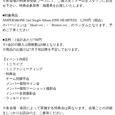
※各会場の特典券受取ブースにて、ご購入完了メールをスタッフにお見
せ下さい。特典会参加券・抽選券をお渡しいたします。
■対象商品
AMPERS&ONE 2nd Single Album [ONE HEARTED]
3,200
円（税込）
※バージョンは「
Heart ver.
」
/
「
Broken ver.
」のランダムとなります。予
めご了承ください
■送料：
1
会計あたり
700
円
※
1
会計の購入上限枚数は
6
枚となります。
※商品のお届けは
7
月下旬以降を予定しております。
【イベント内容】
・ミニライブ
・ミニファンミーティング
・特典会
チーム別握手会
メンバー個別サイン会
メンバー個別ツーショット撮影会
メンバー全員撮影会
・ラッキードロー
※各会場・各回によって実施する特典会は異なります。会場ごとの詳細
をしっかりお読みの上、ご参加ください。