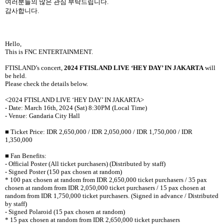
여러분들의 많은 관심 부탁드립니다.
감사합니다.
Hello,
This is FNC ENTERTAINMENT.
FTISLAND’s concert,
2024 FTISLAND LIVE ‘HEY DAY’ IN JAKARTA
will
be held.
Please check the details below.
<2024 FTISLAND LIVE ‘HEY DAY’ IN JAKARTA>
- Date: March 16th, 2024 (Sat) 8:30PM (Local Time)
- Venue:
Gandaria City Hall
■ Ticket Price: IDR 2,650,000 / IDR 2,050,000 / IDR 1,750,000 / IDR
1,350,000
■ Fan Benefits:
- Official Poster (All ticket purchasers) (Distributed by staff)
- Signed Poster (150 pax chosen at random)
* 100 pax chosen at random from IDR 2,650,000 ticket purchasers / 35 pax
chosen at random from IDR 2,050,000 ticket purchasers / 15 pax chosen at
random from IDR 1,750,000 ticket purchasers. (Signed in advance / Distributed
by staff)
- Signed Polaroid (15 pax chosen at random)
* 15 pax chosen at random from IDR 2,650,000 ticket purchasers