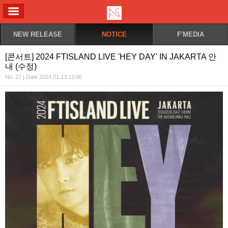
ALL MENU
NEW RELEASE
NOTICE
F'MEDIA
[콘서트] 2024 FTISLAND LIVE 'HEY DAY' IN JAKARTA 안
내 (수정)
No. 27 | Date 2024.01.13 12:00