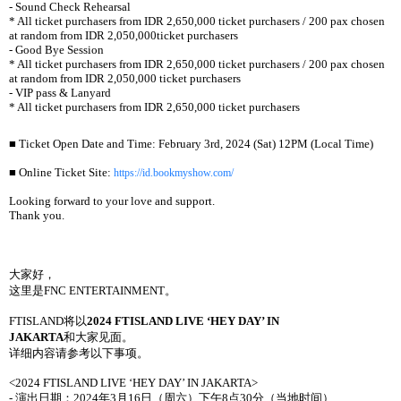
- Sound Check Rehearsal
* All ticket purchasers from IDR 2,650,000 ticket purchasers / 200 pax chosen
at random from IDR 2,050,000ticket purchasers
- Good Bye Session
* All ticket purchasers from IDR 2,650,000 ticket purchasers / 200 pax chosen
at random from IDR 2,050,000 ticket purchasers
- VIP pass & Lanyard
* All ticket purchasers from IDR 2,650,000 ticket purchasers
■ Ticket Open Date and Time: February 3rd, 2024 (Sat) 12PM (Local Time)
■ Online Ticket Site:
https://id.bookmyshow.com/
Looking forward to your love and support.
Thank you.
大家好，
这里是FNC ENTERTAINMENT。
FTISLAND将以
2024 FTISLAND LIVE ‘HEY DAY’ IN
JAKARTA
和大家见面。
详细内容请参考以下事项。
<2024 FTISLAND LIVE ‘HEY DAY’ IN JAKARTA>
- 演出日期：2024年3月16日（周六）下午8点30分（当地时间）