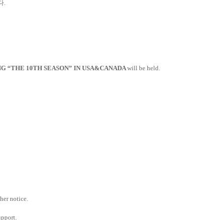
다.
ING “THE 10TH SEASON” IN USA&CANADA
will be held.
ther notice.
upport.