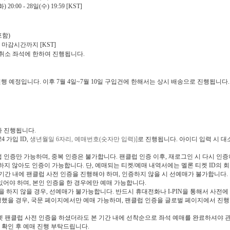
화
) 20:00 - 28
일
(
수
) 19:59 [KST]
포함
)
 마감시간까지
[KST]
취소 좌석에 한하여 진행됩니다
.
진행 예정입니다
.
이후
7
월
4
일
~7
월
10
일 구입건에 한해서는 상시 배송으로 진행됩니다
.
가 진행됩니다
.
24
가입
ID,
생년월일
6
자리
,
예매번호
(
숫자만 입력
)]
로 진행됩니다
.
아이디 입력 시 대
럽 인증만 가능하며
,
중복 인증은 불가합니다
.
팬클럽 인증 이후
,
재로그인 시 다시 인증
하지 않아도 인증이 가능합니다
.
단
,
예매되는 티켓
/
예매 내역서에는 멜론 티켓
ID
의 
 기간 내에 팬클럽 사전 인증을 진행해야 하며
,
인증하지 않을 시 선예매가 불가합니다
.
있어야 하며
,
본인 인증을 한 경우에만 예매 가능합니다
.
을 하지 않을 경우
,
선예매가 불가능합니다
.
반드시 휴대전화나
I-PIN
을 통해서 사전에
행했을 경우
,
국문 페이지에서만 예매 가능하며
,
팬클럽 인증을 글로벌 페이지에서 진행
켓 팬클럽 사전 인증을 하셨더라도 본 기간 내에 선착순으로 좌석 예매를 완료하셔야 
 확인 후 예매 진행 부탁드립니다
.