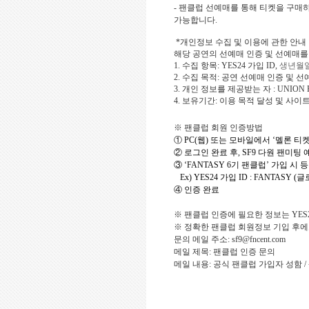
-
팬클럽 선예매를 통해 티켓을 구매하
가능합니다
.
*
개인정보 수집 및 이용에 관한 안내
해당 공연의 선예매 인증 및 선예매를
1.
수집 항목
: YES24
가입
ID,
생년월
2.
수집 목적
:
공연 선예매 인증 및 선
3.
개인 정보를 제공받는 자
: UNION 
4.
보유기간
:
이용 목적 달성 및 사이
※ 팬클럽 회원 인증방법
①
PC(
웹
)
또는 모바일에서 ‘멜론 티켓
②
로그인 완료 후
, SF9
다원 팬미팅 예
③
‘
FANTASY 6
기 팬클럽’ 가입 시 
Ex) YES24
가입
ID : FANTASY (
글
④
인증 완료
※ 팬클럽 인증에 필요한 정보는
YES
※ 정확한 팬클럽 회원정보 기입 후에
문의 메일 주소
: sf9@fncent.com
메일 제목
:
팬클럽 인증 문의
메일 내용
:
공식 팬클럽 가입자 성함
/