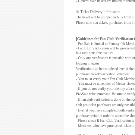
- General Sale tickets are limited to rema
※
Ticket Delivery Information
The ticket will be shipped in bulk from J
Please note that tickets purchased from J
[Guidelines for Fan Club
Verification
f
- Pre-Sale is limited to Fantasy 6th Memb
- Fan Club
Verification
will be proceeded
in a case-sensitive manner.
- Only one verification is possible with 
logging in again.
Verification can be completed even if the
purchased ticket/reservation statement.
- You must verify your Fan Club Membersh
- You must be a member of Melon Ticket t
- If you do not verify your identity after
Pre-Sale ticket purchase. Be sure to veri
- If fan club verification is done on the 
club pre-ticket purchases are only possibl
- Even if you have completed both verifica
purchase period in order to attend the sh
- Please check if Fan Club
Verification
is
- Members who have purchased tickets thro