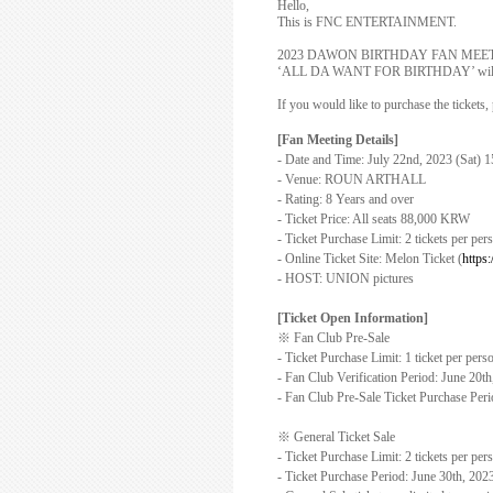
Hello,
This is FNC ENTERTAINMENT.
2023 DAWON BIRTHDAY FAN MEE
‘ALL DA WANT FOR BIRTHDAY’ will 
If you would like to purchase the tickets,
[Fan Meeting Details]
- Date and Time: July 22nd, 2023 (Sat) 
- Venue: ROUN ARTHALL
- Rating: 8 Years and over
- Ticket Price: A
ll seats 88,000 KRW
- Ticket Purchase Limit: 2 tickets per per
- Online Ticket Site: Melon Ticket (
https:
- HOST: UNION pictures
[Ticket Open Information]
※
Fan Club Pre-Sale
- Ticket Purchase Limit: 1 ticket per pers
- Fan Club Verification Period: June 20t
- Fan Club Pre-Sale Ticket Purchase Per
※
General Ticket Sale
- Ticket Purchase Limit: 2 tickets per pe
- Ticket Purchase Period: June 30th, 2023