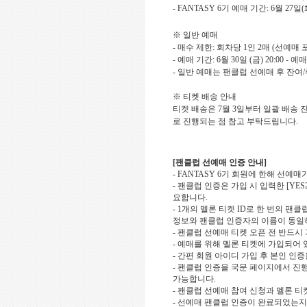
- FANTASY 6
기 예매 기간
: 6
월
27
일
(
※ 일반 예매
-
매수 제한
:
회차당
1
인
2
매
(
선예매 
-
예매 기간
: 6
월
30
일
(
금
) 20:00 -
예매
-
일반 예매는 팬클럽 선예매 후 잔여
/
※ 티켓 배송 안내
티켓 배송은
7
월
3
일부터 일괄 배송 
로 진행되는 점 참고 부탁드립니다
.
[
팬클럽 선예매 인증 안내
]
- FANTASY 6
기 회원에 한해 선예매
-
팬클럽 인증은 가입 시 입력한
[YES
요합니다
.
- 1
개의 멜론 티켓
ID
로 한 번의 팬클
정보와 팬클럽 인증자의 이름이 동일
-
팬클럽 선예매 티켓 오픈 전 반드시
-
예매를 위해 멜론 티켓에 가입되어 
-
간편 회원 아이디 가입 후 본인 인증
-
팬클럽 인증을 국문 페이지에서 진
가능합니다
.
-
팬클럽 선예매 참여 신청과 멜론 티
-
선예매 팬클럽 인증이 완료되었는지