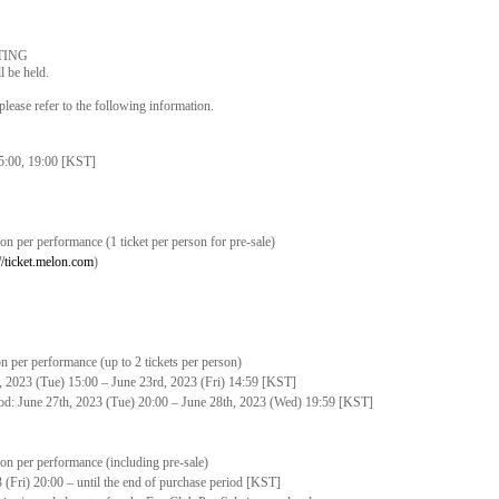
TING
be held.
 please refer to the following information.
15:00, 19:00 [KST]
son per performance (1 ticket per person for pre-sale)
//ticket.melon.com
)
on per performance (up to 2 tickets per person)
h, 2023 (Tue) 15:00 – June 23rd, 2023 (Fri) 14:59 [KST]
iod: June 27th, 2023 (Tue) 20:00 – June 28th, 2023 (Wed) 19:59 [KST]
rson per performance (including pre-sale)
 (Fri) 20:00 – until the end of purchase period [KST]