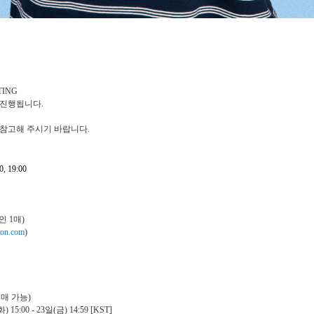
TING
 진행됩니다
.
 참고해 주시기 바랍니다
.
0, 19:00
인
1
매
)
elon.com
)
예매 가능
)
화
) 15:00 - 23
일
(
금
) 14:59 [KST]