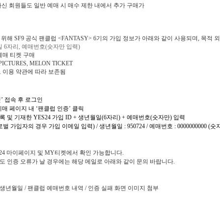
신 회원들도 일반 예매 시 매수 제한 내에서 추가 구매가
 위해
SF9
공식 팬클럽
<FANTASY> 6
기의 가입 정보가 아래와 같이 사용되며
,
목적 
일
6
자리
,
예매번호
(
숫자만 입력
)
예매 티켓 구매
PICTURES, MELON TICKET
트 이용 약관에 따라 보존됨
’ 접속 후 로그인
매 페이지 내 ‘팬클럽 인증’ 클릭
등록 및 기재한
YES24
가입
ID +
생년월일
(6
자리
) +
예매번호
(
숫자만
)
입력
로벌 가입자의 경우 가입 이메일 입력
) /
생년월일
: 950724 /
예매번호
: 0000000000 (
숫
24
마이페이지 및
MY
티켓에서 확인 가능합니다
.
도 인증 오류가 날 경우에는 해당 메일로 아래와 같이 문의 바랍니다
.
생년월일
/
팬클럽 예매번호 내역
/
인증 실패 화면 이미지 첨부