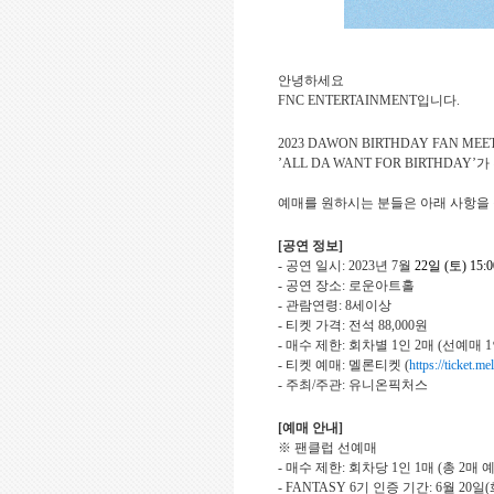
안녕하세요
FNC ENTERTAINMENT
입니다
.
2023 DAWON BIRTHDAY FAN MEE
’ALL DA WANT FOR BIRTHDAY’
가
예매를 원하시는 분들은 아래 사항을
[
공연 정보
]
-
공연 일시
: 2023
년
7
월
22
일
(
토
) 15:0
-
공연 장소
:
로운아트홀
-
관람연령
: 8
세이상
-
티켓 가격
:
전석
88,000
원
-
매수 제한
:
회차별
1
인
2
매
(
선예매
1
-
티켓 예매
:
멜론티켓
(
https://ticket.m
-
주최
/
주관
:
유니온픽처스
[
예매 안내
]
※ 팬클럽 선예매
-
매수 제한
:
회차당
1
인
1
매
(
총
2
매 
- FANTASY 6
기 인증 기간
: 6
월
20
일
(