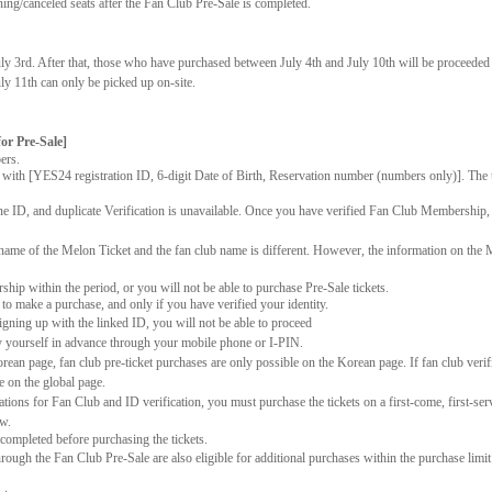
ining/canceled seats after the Fan Club Pre-Sale is completed.
uly 3rd. After that, those who have purchased between July 4th and July 10th will be proceeded
uly 11th can only be picked up on-site.
or Pre-Sale]
ers.
 with [YES24 registration ID, 6-digit Date of Birth, Reservation number (numbers only)]. The
one ID, and duplicate Verification is unavailable. Once you have verified Fan Club Membership, i
 name of the Melon Ticket and the fan club name is different. However, the information on the M
ip within the period, or you will not be able to purchase Pre-Sale tickets.
o make a purchase, and only if you have verified your identity.
 signing up with the linked ID, you will not be able to proceed
fy yourself in advance through your mobile phone or I-PIN.
Korean page, fan club pre-ticket purchases are only possible on the Korean page. If fan club verif
e on the global page.
tions for Fan Club and ID verification, you must purchase the tickets on a first-come, first-ser
ow.
 completed before purchasing the tickets.
ugh the Fan Club Pre-Sale are also eligible for additional purchases within the purchase limit f