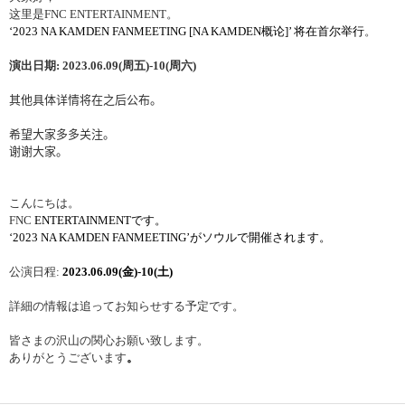
这
里是
FNC ENTERTAINMENT
。
‘2023
NA KAMDEN FANMEETING [NA KAMDEN
概论
]’
将在首尔举行
。
演出日期
: 2023.06.09(
周五
)-10(
周六
)
其他具体
详
情
将
在之后公布。
希望大家多多
关
注。
谢谢
大家。
こんにちは。
FNC
ENTERTAINMENT
です。
‘2023
NA KAMDEN FANMEETING’
がソウルで開催されます。
公演日程
:
2023.06.09(
金
)-10(
土
)
詳細の情報は追ってお知らせする予定です。
皆さまの
沢
山の
関
心お願い致します。
ありがとうございます
。