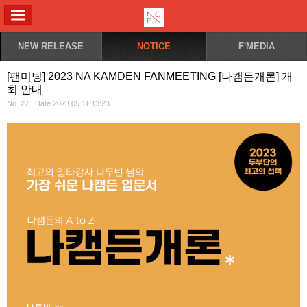
ALL MENU
NEW RELEASE
NOTICE
F'MEDIA
[팬미팅] 2023 NA KAMDEN FANMEETING [나캠든개론] 개
최 안내
No. 27 | Date 2023.05.11 13:23