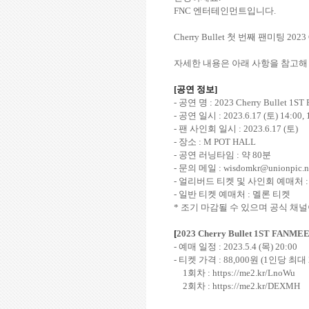
FNC
엔터테인먼트입니다
.
Cherry Bullet
첫 번째 팬미팅
2023 
자세한 내용은 아래 사항을 참고해
[
공연 정보
]
-
공연 명
:
2023 Cherry Bullet 1ST
-
공연 일시
: 2023.6.17 (
토
) 14:00,
-
팬 사인회 일시
: 2023.6.17 (
토
)
-
장소
: M POT HALL
-
공연 러닝타임
:
약
80
분
-
문의 메일
:
wisdomkr@unionpic.n
-
얼리버드 티켓 및 사인회 예매처
-
일반 티켓 예매처
:
멜론 티켓
*
조기 마감될 수 있으며 공식 채
[
2023 Cherry Bullet 1ST FANMEE
-
예매 일정
: 2023.5.4 (
목
) 20:00
-
티켓 가격
: 88,000
원
(1
인당 최대
1
회차
: https://me2.kr/LnoWu
2
회차
: https://me2.kr/DEXMH