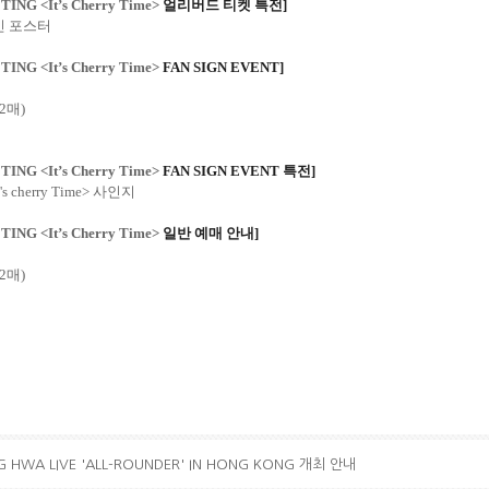
TING <It’s Cherry Time>
얼리버드 티켓 특전
]
인 포스터
TING <It’s Cherry Time>
FAN SIGN EVENT]
2
매
)
TING <It’s Cherry Time>
FAN SIGN EVENT
특전
]
t's cherry Time>
사인지
TING <It’s Cherry Time>
일반 예매 안내
]
2
매
)
 HWA LIVE 'ALL-ROUNDER' IN HONG KONG 개최 안내