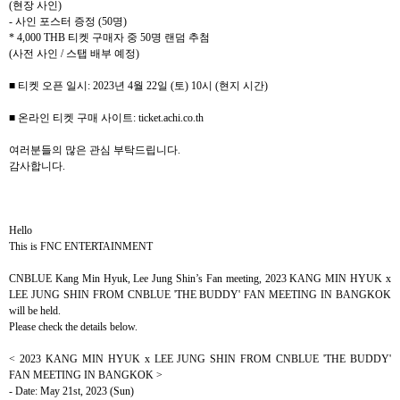
(
현장 사인
)
-
사인 포스터 증정
(50
명
)
* 4,000 THB
티켓 구매자 중
50
명 랜덤 추첨
(
사전 사인
/
스탭 배부 예정
)
■ 티켓 오픈 일시
: 2023
년
4
월
22
일
(
토
) 10
시
(
현지 시간
)
■ 온라인 티켓 구매 사이트
: ticket.achi.co.th
여러분들의 많은 관심 부탁드립니다
.
감사합니다
.
Hello
This is FNC ENTERTAINMENT
CNBLUE Kang Min Hyuk, Lee Jung Shin’s Fan meeting,
2023 KANG MIN HYUK x
LEE JUNG SHIN FROM CNBLUE 'THE BUDDY' FAN MEETING IN BANGKOK
will be held.
Please check the details below.
< 2023 KANG MIN HYUK x LEE JUNG SHIN FROM CNBLUE 'THE BUDDY'
FAN MEETING IN BANGKOK >
- Date: May 21st, 2023 (Sun)