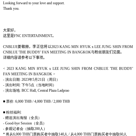
Looking forward to your love and support.
Thank you.
大家好，
这里是
FNC ENTERTAINMENT
。
CNBLUE
姜敏赫，李正信将以
2023 KANG MIN HYUK x LEE JUNG SHIN FROM
CNBLUE 'THE BUDDY' FAN MEETING IN BANGKOK
与粉丝朋友们见面。
详细内容请参考以下事项。
< 2023 KANG MIN HYUK x LEE JUNG SHIN FROM CNBLUE 'THE BUDDY'
FAN MEETING IN BANGKOK >
-
演出日期
: 2023
年
5
月
21
日（周日）
-
演出时间
:
下午
5
点（当地时间）
-
演出场地
: BCC Hall, Central Plaza Ladprao
■ 票价
: 6,000 THB / 4,000 THB / 2,000 THB
■ 粉丝福利
:
-
赠送演出海报（全员）
- Good-bye Session
（全员）
-
参观记者会（抽取
200
人）
*
将从
6,000 THB
门票购买者中抽取
140
人
/
从
4,000 THB
门票购买者中抽取
60
人