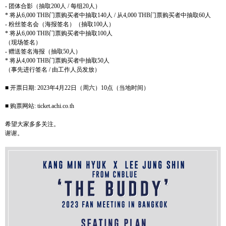
-
团体合影（抽取
200
人
/
每组
20
人）
*
将从
6,000 THB
门票购买者中抽取
140
人
/
从
4,000 THB
门票购买者中抽取
60
人
-
粉丝签名会（海报签名）（抽取
100
人）
*
将从
6,000 THB
门票购买者中抽取
100
人
（现场签名）
-
赠送签名海报（抽取
50
人）
*
将从
4,000 THB
门票购买者中抽取
50
人
（事先进行签名
/
由工作人员发放）
■
开票日期
: 2023
年
4
月
22
日（周六）
10
点（当地时间）
■ 购票网站
: ticket.achi.co.th
希望大家多多关注。
谢谢。