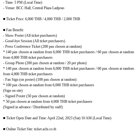
- Time: 5 PM (Local Time)
- Venue: BCC Hall, Central Plaza Ladprao
■
Ticket Price: 6,000 THB / 4,000 THB / 2,000 THB
■
Fan Benefit:
- Show Poster (All ticket purchasers)
- Good-bye Session (All ticket purchasers)
- Press Conference Ticket (200 pax chosen at random)
* 140 pax chosen at random from 6,000 THB ticket purchasers / 60 pax chosen at random
from 4,000 THB ticket purchasers
- Group Photo (200 pax chosen at random / 20 per photo)
* 140 pax chosen at random from 6,000 THB ticket purchasers / 60 pax chosen at random
from 4,000 THB ticket purchasers
- Fan Sign (on poster) (100 pax chosen at random)
* 100 pax chosen at random from 6,000 THB ticket purchasers
(Sign on site)
- Signed Poster (50 pax chosen at random)
* 50 pax chosen at random from 4,000 THB ticket purchasers
(Signed in advance / Distributed by staff)
■
Ticket Open Date and Time: April 22nd, 2023 (Sat) 10 AM (Local Time)
■
Online Ticket Site: ticket.achi.co.th