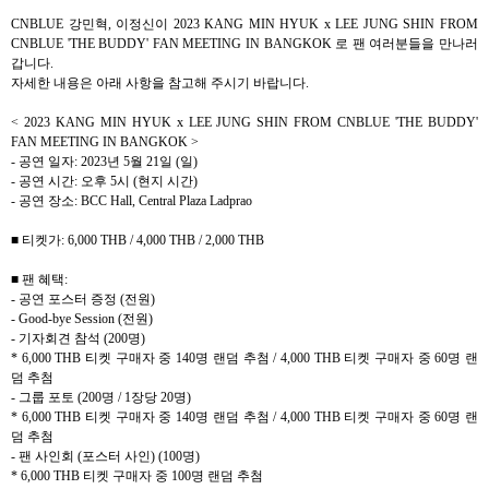
CNBLUE
강민혁
,
이정신이
2023 KANG MIN HYUK x LEE JUNG SHIN FROM
CNBLUE 'THE BUDDY' FAN MEETING IN BANGKOK
로 팬 여러분들을 만나러
갑니다
.
자세한 내용은 아래 사항을 참고해 주시기 바랍니다
.
< 2023 KANG MIN HYUK x LEE JUNG SHIN FROM CNBLUE 'THE BUDDY'
FAN MEETING IN BANGKOK >
-
공연 일자
: 2023
년
5
월
21
일
(
일
)
-
공연 시간
:
오후
5
시
(
현지 시간
)
-
공연 장소
: BCC Hall, Central Plaza Ladprao
■ 티켓가
: 6,000 THB / 4,000 THB / 2,000 THB
■ 팬 혜택
:
-
공연 포스터 증정
(
전원
)
- Good-bye Session (
전원
)
-
기자회견 참석
(200
명
)
* 6,000 THB
티켓 구매자 중
140
명 랜덤 추첨
/ 4,000 THB
티켓 구매자 중
60
명 랜
덤 추첨
-
그룹 포토
(200
명
/ 1
장당
20
명
)
* 6,000 THB
티켓 구매자 중
140
명 랜덤 추첨
/ 4,000 THB
티켓 구매자 중
60
명 랜
덤 추첨
-
팬 사인회
(
포스터 사인
) (100
명
)
* 6,000 THB
티켓 구매자 중
100
명 랜덤 추첨