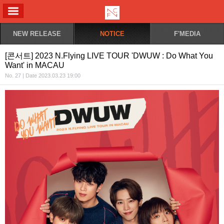
ALL MENU
NEW RELEASE
NOTICE
F'MEDIA
[콘서트] 2023 N.Flying LIVE TOUR 'DWUW : Do What You
Want' in MACAU
No. 27 | Date 2023.03.23 19:00