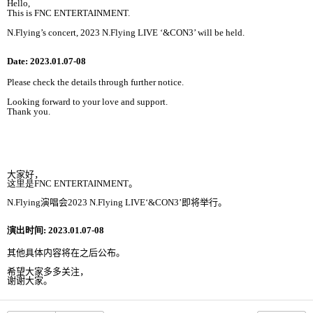
Hello,
This is FNC ENTERTAINMENT.
N.Flying’s concert,
2023 N.Flying LIVE ‘&CON3’
will be held.
Date: 2023.01.07-08
Please check the details through further notice.
Looking forward to your love and support.
Thank you.
大家好，
这里是
FNC ENTERTAINMENT
。
N.Flying
演唱会
2023 N.Flying LIVE‘&CON3’
即将举行。
演出
时间
: 2023.01.07-08
其他具体内容将在之后公布。
希望大家多多关注，
谢谢大家。