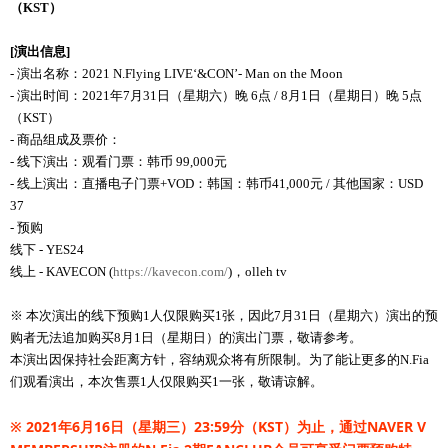
（
KST
）
[
演出信息
]
- 演出名称：2021 N.Flying LIVE‘&CON’- Man on the Moon
- 演出时间：2021年7月31日（星期六）晚 6点 / 8月1日（星期日）晚 5点
（KST）
- 商品组成及票价：
- 线下演出：观看门票：韩币 99,000元
- 线上演出：直播电子门票+VOD：韩国：韩币41,000元 / 其他国家：USD
37
- 预购
线下 - YES24
线上 - KAVECON (
https://kavecon.com/
)，olleh tv
※ 本次演出的线下预购1人仅限购买1张，因此7月31日（星期六）演出的预
购者无法追加购买8月1日（星期日）的演出门票，敬请参考。
本演出因保持社会距离方针，容纳观众将有所限制。为了能让更多的N.Fia
们观看演出，本次售票1人仅限购买1一张，敬请谅解。
※
2021
年
6
月
16
日（星期三）
23:59
分（
KST
）为止，通过
NAVER V