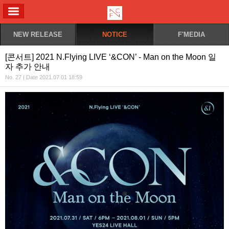
ALL MENU
NEW RELEASE
NOTICE
F'MEDIA
[콘서트] 2021 N.Flying LIVE ‘&CON’ - Man on the Moon 일
자 추가 안내
No. 27 | Date 2021.07.01 18:59