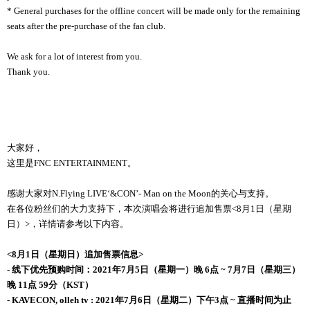
* General purchases for the offline concert will be made only for the remaining
seats after the pre-purchase of the fan club.
We ask for a lot of interest from you.
Thank you.
大家好，
这里是FNC ENTERTAINMENT。
感谢大家对N.Flying LIVE‘&CON’- Man on the Moon的关心与支持。
在各位粉丝们的大力支持下，本次演唱会将进行追加售票<8月1日（星期
日）>，详情请参考以下内容。
<8
月
1
日（星期日）追加售票信息
>
-
线下
优
先
预购时间：
2021
年
7
月
5
日（星期一）
晚
6
点
~ 7
月
7
日（星期三）
晚
11
点
59
分（
KST
）
- KAVECON, olleh tv :
2021
年
7
月
6
日（星期二）下午
3
点
~
直播时间
为止