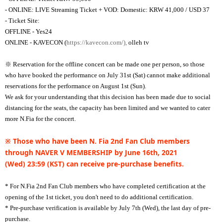
- ONLINE: LIVE Streaming Ticket + VOD: Domestic: KRW 41,000 / USD 37
- Ticket Site:
OFFLINE - Yes24
ONLINE - KAVECON (
https://kavecon.com/),
olleh tv
※ Reservation for the offline concert can be made one per person, so those
who have booked the performance on July 31st (Sat) cannot make additional
reservations for the performance on August 1st (Sun).
We ask for your understanding that this decision has been made due to social
distancing for the seats, the capacity has been limited and we wanted to cater
more N.Fia for the concert.
※
Those who have been N. Fia 2nd Fan Club members
through NAVER V MEMBERSHIP by June 16th, 2021
(Wed)
23:59 (KST) can receive pre-purchase benefits.
* For N.Fia 2nd Fan Club members who have completed certification at the
opening of the 1st ticket, you don't need to do additional certification.
* Pre-purchase verification is available by July 7th (Wed), the last day of pre-
purchase.