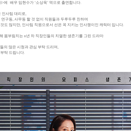
야
>
에 배우 임현수가
‘
소상욱
’
역으로 출연합니다
.
은 인사팀 대리로
,
 연구동
,
사무동 할 것 없이 직원들과 두루두루 친하며
 것도 많지만
,
인사팀 직원으로서 선은 꼭 지키는 인사쟁이인 캐릭터 입니다
.
위해 몸부림치는
n
년 차 직장인들의 치열한 생존기를 그린 드라마
들의 많은 시청과 관심 부탁 드리며
,
 부탁 드립니다
.