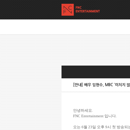
[안내] 배우 임현수, MBC ‘미치지 
안녕하세요
.
FNC Entertainment
입니다
.
오는
6
월
23
일 오후
9
시 첫 방송되