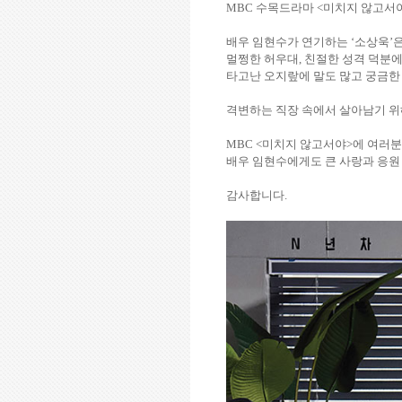
MBC
수목드라마
<
미치지 않고서
배우 임현수가 연기하는
‘
소상욱
’
멀쩡한 허우대
,
친절한 성격 덕분에
타고난 오지랖에 말도 많고 궁금한
격변하는 직장 속에서 살아남기 
MBC <
미치지 않고서야
>
에 여러분
배우 임현수에게도 큰 사랑과 응원
감사합니다
.