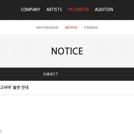
COMPANY
ARTISTS
PR CENTER
AUDITION
NEW RELEASE
NOTICE
F'MEDIA
NOTICE
SUBJECT
않고서야’ 출연 안내
는