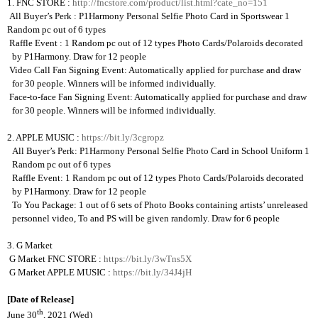
1. FNC STORE :
http://fncstore.com/product/list.html?cate_no=151
All Buyer’s Perk : P1Harmony Personal Selfie Photo Card in Sportswear 1
Random pc out of 6 types
Raffle Event : 1 Random pc out of 12 types Photo Cards/Polaroids decorated
by P1Harmony. Draw for 12 people
Video Call Fan Signing Event: Automatically applied for purchase and draw
for 30 people. Winners will be informed individually.
Face-to-face Fan Signing Event: Automatically applied for purchase and draw
for 30 people. Winners will be informed individually.
2. APPLE MUSIC :
https://bit.ly/3cgropz
All Buyer’s Perk: P1Harmony Personal Selfie Photo Card in School Uniform 1
Random pc out of 6 types
Raffle Event: 1 Random pc out of 12 types Photo Cards/Polaroids decorated
by P1Harmony. Draw for 12 people
To You Package: 1 out of 6 sets of Photo Books containing artists’ unreleased
personnel video, To and PS will be given randomly. Draw for 6 people
3. G Market
G Market FNC STORE :
https://bit.ly/3wTns5X
G Market APPLE MUSIC :
https://bit.ly/34J4jH
[Date of Release]
th
June 30
, 2021 (Wed)