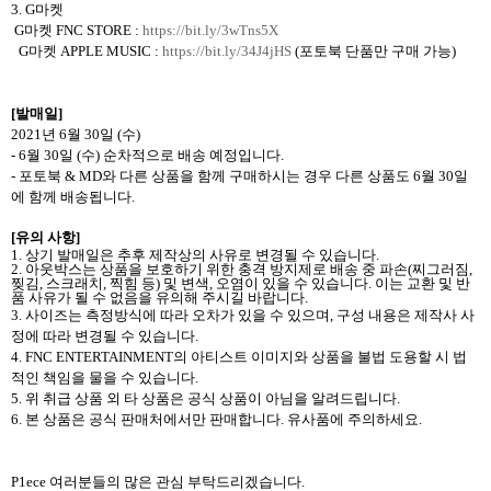
3. G
마켓
G
마켓
FNC STORE :
https://bit.ly/3wTns5X
G
마켓
APPLE MUSIC :
https://bit.ly/34J4jHS
(
포토북 단품만 구매 가능
)
[
발매일
]
2021
년
6
월
30
일
(
수
)
- 6
월
30
일
(
수
)
순차적으로 배송 예정입니다
.
-
포토북
& MD
와 다른 상품을 함께 구매하시는 경우 다른 상품도
6
월
30
일
에 함께 배송됩니다
.
[
유의 사항
]
1.
상기 발매일은 추후 제작상의 사유로 변경될 수 있습니다
.
2.
아웃박스는 상품을 보호하기 위한 충격 방지제로 배송 중 파손
(
찌그러짐
,
찢김
,
스크래치
,
찍힘 등
)
및 변색
,
오염이 있을 수 있습니다
.
이는 교환 및 반
품 사유가 될 수 없음을 유의해 주시길 바랍니다
.
3.
사이즈는 측정방식에 따라 오차가 있을 수 있으며
,
구성 내용은 제작사 사
정에 따라 변경될 수 있습니다
.
4. FNC ENTERTAINMENT
의 아티스트 이미지와 상품을 불법 도용할 시 법
적인 책임을 물을 수 있습니다
.
5.
위 취급 상품 외 타 상품은 공식 상품이 아님을 알려드립니다
.
6.
본 상품은 공식 판매처에서만 판매합니다
.
유사품에 주의하세요
.
P1ece
여러분들의 많은 관심 부탁드리겠습니다
.