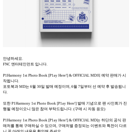
안녕하세요
.
FNC
엔터테인먼트
입니다
.
P1Harmony 1st Photo Book [P1ay Here!] & OFFICIAL MD
의 예약 판매가 시
작됩니다
.
포토북과
MD
는
6
월
30
일 발매 예정이며
, 6
월
7
일부터 선 예약 후 발송됩니
다
.
또한
P1Harmony 1st Photo Book [P1ay Here!]
발매 기념으로 팬 사인회가 진
행될 예정이오니 많은 참여 부탁드립니다
. (
구매 시 자동 응모
)
P1Harmony 1st Photo Book [P1ay Here!] & OFFICIAL MD
는 하단의 공식 판
매처를 통해 구매하실 수 있으며
,
구매처별 증정되는 이벤트와 특전이 다르
니 꼭 아래의 내용을 확인해 주세요
.