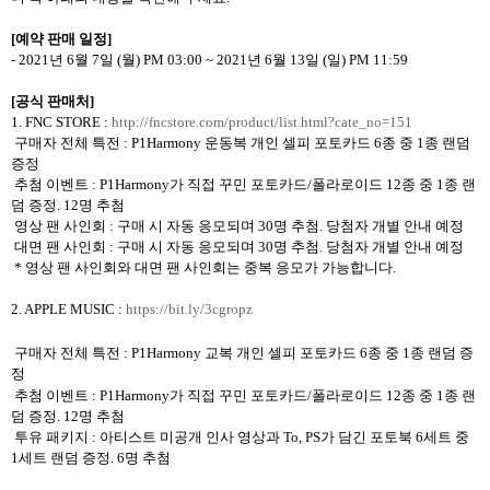
[
예약 판매 일정
]
- 2021
년
6
월
7
일
(
월
) PM 03:00 ~ 2021
년
6
월
13
일
(
일
) PM 11:59
[
공식 판매처
]
1. FNC STORE :
http://fncstore.com/product/list.html?cate_no=151
구매자 전체 특전
: P1Harmony
운동복 개인 셀피 포토카드
6
종 중
1
종 랜덤
증정
추첨 이벤트
: P1Harmony
가 직접 꾸민 포토카드
/
폴라로이드
12
종 중
1
종 랜
덤 증정
. 12
명 추첨
영상 팬 사인회
:
구매 시 자동 응모되며
30
명 추첨
.
당첨자 개별 안내 예정
대면 팬 사인회
:
구매 시 자동 응모되며
30
명 추첨
.
당첨자 개별 안내 예정
*
영상 팬 사인회와 대면 팬 사인회는 중복 응모가 가능합니다
.
2. APPLE MUSIC :
https://bit.ly/3cgropz
구매자 전체 특전
: P1Harmony
교복 개인 셀피 포토카드
6
종 중
1
종 랜덤 증
정
추첨 이벤트
: P1Harmony
가 직접 꾸민 포토카드
/
폴라로이드
12
종 중
1
종 랜
덤
증정
. 12
명 추첨
투유 패키지
:
아티스트 미공개 인사 영상과
To, PS
가 담긴 포토북
6
세트 중
1
세트 랜덤
증정
. 6
명 추첨