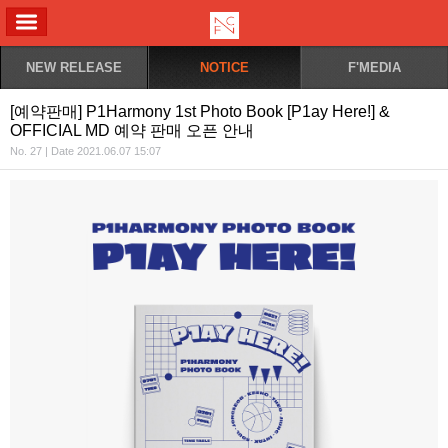
ALL MENU
NEW RELEASE
NOTICE
F'MEDIA
[예약판매] P1Harmony 1st Photo Book [P1ay Here!] &
OFFICIAL MD 예약 판매 오픈 안내
No. 27 | Date 2021.06.07 15:07