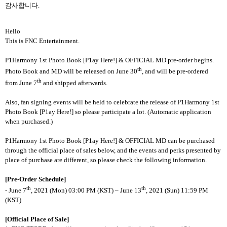
감사합니다
.
Hello
This is FNC Entertainment.
P1Harmony 1st Photo Book [P1ay Here!] & OFFICIAL MD pre-order begins.
th
Photo Book and MD will be released on June 30
, and will be pre-ordered
th
from June 7
and shipped afterwards.
Also, fan signing events will be held to celebrate the release of P1Harmony 1st
Photo Book [P1ay Here!] so please participate a lot. (Automatic application
when purchased.)
P1Harmony 1st Photo Book [P1ay Here!] & OFFICIAL MD can be purchased
through the official place of sales below, and the events and perks presented by
place of purchase are different, so please check the following information.
[Pre-Order Schedule]
th
th
- June 7
, 2021 (Mon) 03:00 PM (KST) – June 13
, 2021 (Sun) 11:59 PM
(KST)
[Official Place of Sale]