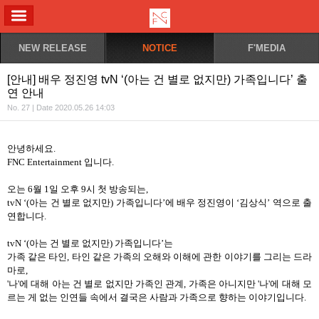
ALL MENU
NEW RELEASE
NOTICE
F'MEDIA
[안내] 배우 정진영 tvN ‘(아는 건 별로 없지만) 가족입니다’ 출
연 안내
No. 27 | Date 2020.05.26 14:03
안녕하세요
.
FNC Entertainment
입니다
.
오는
6
월
1
일 오후
9
시 첫 방송되는
,
tvN ‘(
아는 건 별로 없지만
)
가족입니다
’
에 배우 정진영이
‘
김상식
’
역으로 출
연합니다
.
tvN ‘(
아는 건 별로 없지만
)
가족입니다
’
는
가족 같은 타인
,
타인 같은 가족의 오해와 이해에 관한 이야기를 그리는 드라
마로
,
'
나
'
에 대해 아는 건 별로 없지만 가족인 관계
,
가족은 아니지만
'
나
'
에 대해 모
르는 게 없는 인연들 속에서 결국은 사람과 가족으로 향하는 이야기입니다
.