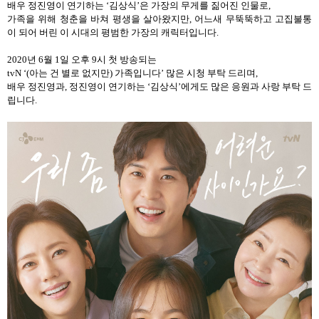
배우 정진영이 연기하는
‘
김상식
’
은
가장의 무게를 짊어진 인물로,
가족을 위해 청춘을 바쳐 평생을 살아왔지만
,
어느새 무뚝뚝하고 고집불통
이 되어 버린 이 시대의 평범한 가장의 캐릭터입니다.
2020
년
6
월
1
일 오후
9
시 첫 방송되는
tvN ‘(
아는 건 별로 없지만
)
가족입니다
’
많은 시청 부탁 드리며,
배우 정진영과
,
정진영이 연기하는
‘
김상식
’
에게도 많은 응원과 사랑 부탁 드
립니다
.