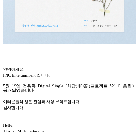
안녕하세요
.
FNC Entertainment
입니다
.
5
월
19
일
정용화
Digital Single [
화답
(
和答
)
프로젝트
Vol.1]
음원이
공개되었습니다
.
여러분들의
많은
관심과
사랑
부탁드립니다
.
감사합니다
.
Hello.
This is FNC Entertainment.