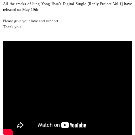
All the tracks of Jung Yong Hwa’s Digital Single [Reply Project Vol.1] have
released on May 19th.
Please give your love and support.
Thank you.