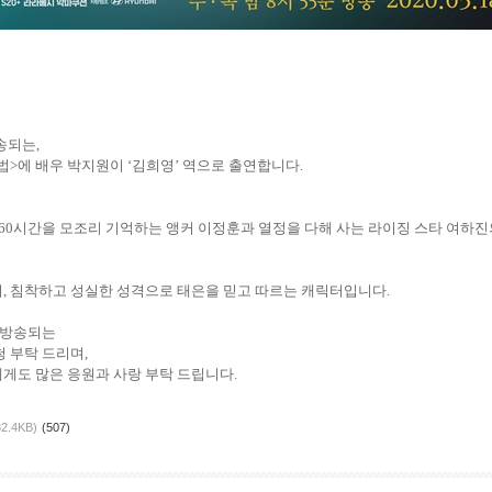
송되는
,
법
>
에 배우 박지원이
‘
김희영
’
역으로 출연합니다
.
60
시간을 모조리 기억하는 앵커 이정훈과 열정을 다해 사는 라이징 스타 여하진
며
,
침착하고 성실한 성격으로 태은을 믿고 따르는 캐릭터입니다
.
 방송되는
청 부탁 드리며
,
에게도 많은 응원과 사랑 부탁 드립니다
.
32.4KB)
(507)