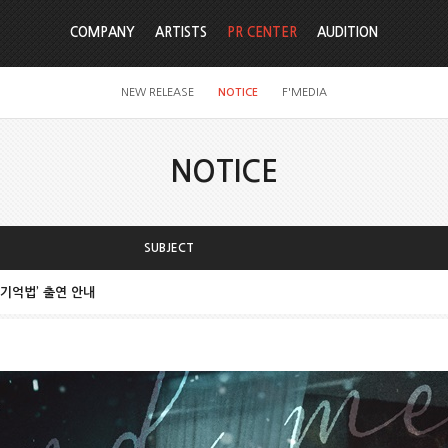
COMPANY
ARTISTS
PR CENTER
AUDITION
NEW RELEASE
NOTICE
F'MEDIA
NOTICE
SUBJECT
 기억법’ 출연 안내