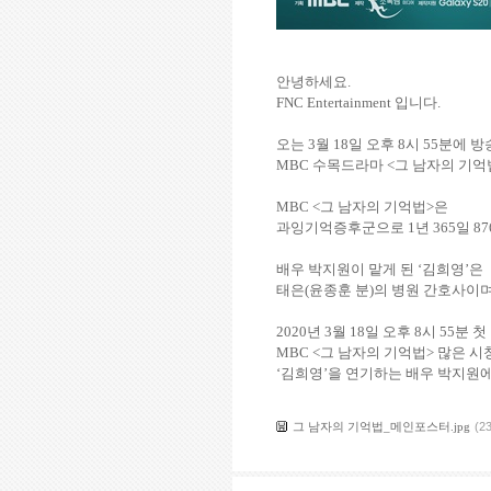
안녕하세요
.
FNC Entertainment
입니다
.
오는
3
월
18
일 오후
8
시
55
분에 방
MBC
수목드라마
<
그 남자의 기억
MBC <
그 남자의 기억법
>
은
과잉기억증후군으로
1
년
365
일
87
배우 박지원이 맡게 된
‘
김희영
’
은
태은
(
윤종훈 분
)
의 병원 간호사이
2020
년
3
월
18
일 오후
8
시
55
분 첫
MBC <
그 남자의 기억법
>
많은 시
‘
김희영
’
을 연기하는 배우 박지원
그 남자의 기억법_메인포스터.jpg
(2