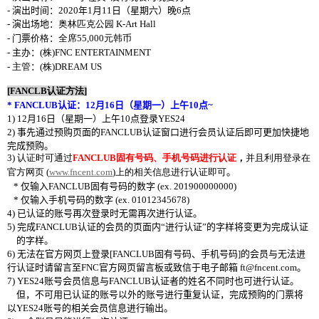
-
演出时间：
2020
年
1
月
11
日（星期六）晚
6
点
-
演出场地：
奥林匹克公园
K-Art Hall
-
门票
价格
：
全席
55,000
元韩币
-
主办：
(
株
)
FNC ENTERTAINMENT
-
主管
：
(
株
)
DREAM US
[FANCLB
认证方法
]
* FANCLUB
认证：
12
月
16
日（星期一）上午
10
点
~
1) 12
月
16
日（星期一）上午
10
点登录
YES24
2)
事先通过预购页面的
FANCLUB
认证窗口进行会员认证后即可更加快捷地
完成预购。
3)
认证时可通过
FANCLUB
固有
号码、手机号码进行认证
，
并且利用登录在
官方网页
(
www.fncent.com
)
上的相关信息进行认证即可
。
*
仅输入
FANCLUB
固有号码的
数字
(ex. 201900000000)
*
仅
输入手机号码的
数字
(ex. 01012345678)
4)
已认证的账号再次登录时无需再次进行认证。
5)
完成
FANCLUB
认证的会员的页面内“进行认证”的字样将变更为完成认证
的字样。
6)
无法在官方网页上登录
[FANCLUB
固有号码、手机号码
]
的
会员与无法进
行认证时请留言至
FNC
官方网页留言板或致信于电子邮箱
ft@fncent.com
。
7) YES24
账号会员信息与
FANCLUB
认证者的姓名不同时也可进行认证。
但，不可用已认证的账号以外的账号进行重复认证，完成预购的门票将
以
YES24
账号的相关会员信息进行输出。