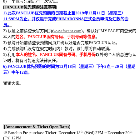
8)
一个账号只能进行一次
认证。
[FANCLUB
优先预购注意事项
]
1)
此次
FANCLUB
优先预购的日期截止至
2019
年
12
月
11
日（星期三）
11:59PM
为止，并仅限于
完成
PRIMADONNA
正式
会员
申
请
及
汇款的会
员。
2)
认证之前请登录官方网页
(
www.fncent.com
)
，确
认
好
“
MY PAGE
”内登录的
本人的
姓名、
FANCLUB
固有
号码
、手机
号码
等信息
。
3)
预购开始前请登录预购网页并确认好是否完成
FANCLUB
认证
。
4)
完成
预购后没有在规定时间内汇款时，该门票将自动取消。
5)
利用
本人的姓名、
FANCLUB
固有号码、手机号码
以外的
个人信息进行认
证时，将
有可能追究法律责任。
6) FANCLUB
优先预购
的时间为
12
月
18
日（星期三）下午
2
点
~ 20
日（星期
五）中午
12
点。
谢谢大家。
[Announcement & Ticket Open Dates]
th
th
※
Fanclub Pre-purchase Ticket: December 18
(Wed) 2PM ~ December 20
(Fri) 12PM