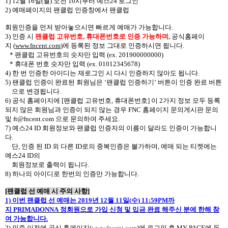
1) 12
월
16
일
(
월
)
오전
10
시부터 예스
24
로그인
2)
예매페이지의 팬클럽 인증창에서 팬클럽
회원인증을 먼저 받아놓으시면 빠르게 예매가 가능합니다
.
3)
인증 시
팬클럽 고유번호
,
휴대폰번호로 인증 가능하며
,
공식홈페이
지
(
www.fncent.com
)
에 등록된 정보 그대로 인증하시면 됩니다
.
*
팬클럽 고유번호의 숫자만 입력
(ex. 201900000000)
*
휴대폰 번호 숫자만 입력
(ex. 01012345678)
4)
한 번 인증한 아이디는 재로그인 시 다시 인증하지 않아도 됩니다
.
5)
팬클럽 인증이 완료된 회원님은
‘
팬클럽 인증하기
’
버튼이 인증 완료 버튼
으로 변경됩니다
.
6)
공식 홈페이지에
[
팬클럽 고유번호
,
휴대폰번호
]
이
2
가지 정보 모두 등록
되지 않은 회원님과 인증이 되지 않는 경우
FNC
홈페이지 문의게시판 문의
및
ft@fncent.com
으로 문의하여 주세요
.
7)
예스
24 ID
회원정보와 팬클럽 인증자의 이름이 달라도 인증이 가능합니
다
.
단
,
인증 된
ID
외 다른
ID
로의 중복인증은 불가하며
,
예매 되는 티켓에는
예스
24 ID
의
회원정보로 출력이 됩니다
.
8)
하나의 아이디로 한번의 인증만 가능합니다
.
[
팬클럽 선 예매 시 주의 사항
]
1)
이번 팬클럽 선 예매는
2019
년
12
월
11
일
(
수
) 11:59PM
까
지
PRIMADONNA
정회원으로 가입 신청 및 입금 완료 해주신 분에 한해 참
여 가능합니다
.
2)
인증 이전에 공식 홈페이지
(
www.fncent.com
)
에 로그인 후
MY PAGE
에 등