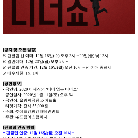
[
공지 및 오픈 일정
]
※
팬클럽 선 예매
: 12
월
18
일
(
수
)
오후
2
시
~ 20
일
(
금
)
낮
12
시
※
일반예매
: 12
월
23
일
(
월
)
오후
2
시
~
※
팬클럽 인증 기간
: 12
월
16
일
(
월
)
오전
10
시
~
선 예매 종료시
※
매수제한
: 1
인
1
매
[
공연정보
]
-
공연명
: 2020
이재진의
‘
디너 없는 디너쇼
’
-
공연일시
: 2020
년
1
월
11
일
(
토
)
오후
6
시
-
공연장
:
올림픽공원
K-
아트홀
-
티켓가격
:
전석
55,000
원
-
주최
:
㈜에프엔씨엔터테인먼트
-
주관
:
㈜드림어스컴퍼니
[
팬클럽 인증 방법
]
*
팬클럽 인증
: 12
월
16
일
(
월
)
오전
10
시
~