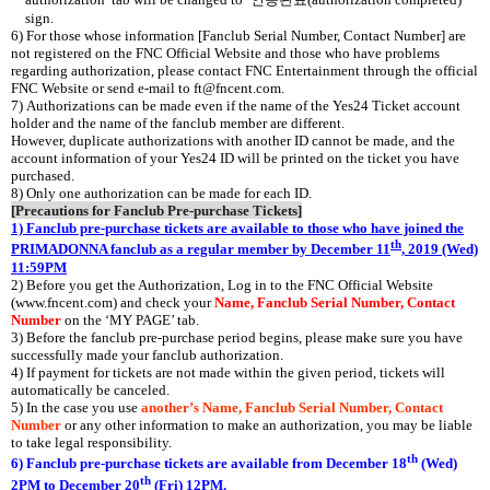
sign.
6) For those whose information [Fanclub Serial Number, Contact Number] are
not registered on the FNC Official Website and those who have problems
regarding authorization, please contact FNC Entertainment through the official
FNC Website or send e-mail to ft@fncent.com.
7) Authorizations can be made even if the name of the Yes24 Ticket account
holder and the name of the fanclub member are different.
However, duplicate authorizations with another ID cannot be made, and the
account information of your Yes24 ID will be printed on the ticket you have
purchased.
8) Only one authorization can be made for each ID.
[Precautions for Fanclub Pre-purchase Tickets]
1) Fanclub pre-purchase tickets are available to those who have joined the
th
PRIMADONNA fanclub as a regular member by December 11
, 2019 (Wed)
11:59PM
2) Before you get the Authorization, Log in to the FNC Official Website
(www.fncent.com) and check your
Name, Fanclub Serial Number, Contact
Number
on the ‘MY PAGE’ tab.
3) Before the fanclub pre-purchase period begins, please make sure you have
successfully made your fanclub authorization.
4) If payment for tickets are not made within the given period, tickets will
automatically be canceled.
5) In the case you use
another’s Name, Fanclub Serial Number, Contact
Number
or any other information to make an authorization, you may be liable
to take legal responsibility.
th
6) Fanclub pre-purchase tickets are available from December 18
(Wed)
th
2PM to December 20
(Fri) 12PM.