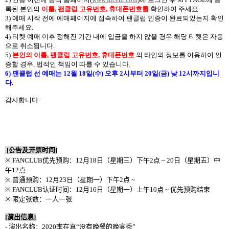
록된 본인의
이름
,
팬클럽 고유번호
,
휴대폰번호를
확인하여 주세요
.
3)
예매 시작 전에 예매페이지에 접속하여 팬클럽 인증이 완료되었는지 확인
해주세요
.
4)
티켓 예매 이후 정해진 기간 내에 입금을 하지 않을 경우 해당 티켓은 자동
으로 취소됩니다
.
5)
본인의 이름
,
팬클럽 고유번호
,
휴대폰번호
외 타인의 정보를 이용하여 인
증할 경우
,
법적인 책임이 따를 수 있습니다
.
6)
팬클럽 선 예매는
12
월
18
일
(
수
)
오후
2
시부터
20
일
(
금
)
낮
12
시까지입니
다
.
감사합니다
.
[
公告及
开票时间
]
※ FANCLUB
优先预购：
12
月
18
日（星期三）下午
2
点
~ 20
日（星期五）中
午
12
点
※
普通预购：
12
月
23
日（星期一）下午
2
点
~
※ FANCLUB
认证时间：
12
月
16
日（星期一）上午
10
点
~
优先预购结束
※
限定
张数：一人一张
[
演出信息
]
-
演出名称：
2020
李在真“没有晚餐的晚宴秀”