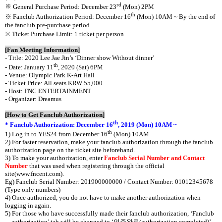
rd
※
General Purchase Period: December 23
(Mon) 2PM
th
※
Fanclub Authorization Period: December 16
(Mon) 10AM ~ By the end of
the fanclub pre-purchase period
※ Ticket Purchase Limit: 1 ticket per person
[Fan Meeting Information]
- Title: 2020 Lee Jae Jin’s ‘Dinner show Without dinner’
th
- Date: January 11
, 2020 (Sat) 6PM
- Venue: Olympic Park K-Art Hall
- Ticket Price: All seats KRW 55,000
- Host: FNC ENTERTAINMENT
- Organizer: Dreamus
[How to Get Fanclub Authorization]
th
* Fanclub Authorization: December 16
, 2019 (Mon) 10AM ~
th
1) Log in to YES24 from December 16
(Mon) 10AM
2) For faster reservation, make your fanclub authorization through the fanclub
authorization page on the ticket site beforehand.
3) To make your authorization, enter
Fanclub Serial Number and Contact
Number
that was used when registering through the official
site(www.fncent.com).
Eg) Fanclub Serial Number: 201900000000 / Contact Number: 01012345678
(Type only numbers)
4) Once authorized, you do not have to make another authorization when
logging in again.
5) For those who have successfully made their fanclub authorization, ‘Fanclub
authorization’ tab will be changed to ‘
인증완료
(authorization completed)’