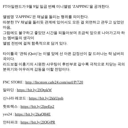
FT
아일랜드가
9
월
9
일 일곱 번째 미니앨범
‘ZAPPING’
을 공개한다
.
앨범명
‘ZAPPING’
은 채널을 돌리는 행위를 의미한다
.
따분한
TV
채널을 돌리듯 관계에 있어서도 모든 걸 외면하고 관두고 싶었던
마음
,
그럼에도 불구하고 좋았던 시간을 되돌아보며 조금씩 앞으로 나아가고자 하
는 멤버들의 생각이
앨범 전반에 걸쳐 함축적으로 담겨 있다
.
타이틀곡
‘
관둬
(Quit)’
는 이별 앞에 선 아픈 감정선이 잘 드러나는 락 넘버의
곡이다
.
리드보컬 이홍기의 시원한 샤우팅이 후반부로 갈수록 극적으로 치닫는 곡의
분위기와 어우러져 감동을 더할 전망이다
.
FNC STORE :
http://fncstore.cafe24.com/surl/P/720
알라딘 :
https://bit.ly/2lQtpkW
신나라 레코드 :
https://bit.ly/2kkUpsb
핫트랙스 :
https://bit.ly/2lpeEp2
yes24 :
https://bit.ly/2kaQH4E
인터파크 :
https://bit.ly/2lQGjPR