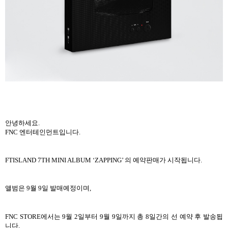
안녕하세요
.
FNC
엔터테인먼트입니다
.
FTISLAND 7TH MINI ALBUM ‘ZAPPING’
의 예약판매가 시작됩니다
.
앨범은
9
월
9
일 발매예정이며
,
FNC STORE
에서는
9
월
2
일부터
9
월
9
일까지 총
8
일간의 선 예약 후 발송됩
니다
.