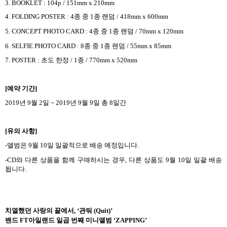
3. BOOKLET : 104p / 151mm x 210mm
4. FOLDING POSTER : 4
종 중
1
종 랜덤
/
418mm x 600mm
5. CONCEPT PHOTO CARD : 4
종 중
1
종 랜덤
/
70mm x 120mm
6. SELFIE PHOTO CARD : 8
종 중
1
종 랜덤
/ 55mm x 85mm
7. POSTER :
초도 한정
/ 1
종
/ 770mm x 520mm
[
예약 기간
]
2019
년
9
월
2
일
~ 2019
년
9
월
9
일 총
8
일간
[
유의 사항
]
-
앨범은
9
월
10
일 일괄적으로 배송 예정입니다
.
-CD
와 다른 상품을 함께 구매하시는 경우
,
다른 상품도
9
월
10
일 일괄 배송
됩니다
.
치열했던 사랑의 끝에서
, ‘
관둬
(Quit)’
밴드
FT
아일랜드 일곱 번째 미니앨범
‘ZAPPING’