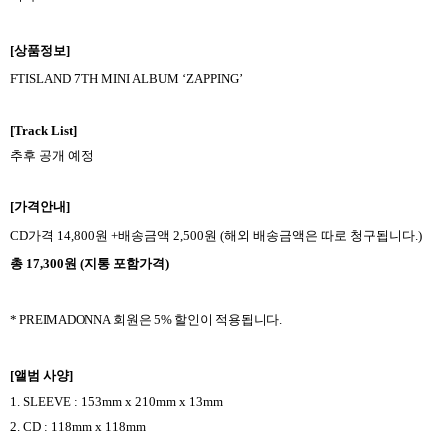
[
상품정보
]
FTISLAND 7TH MINI ALBUM ‘ZAPPING’
[Track List]
추후 공개 예정
[
가격안내
]
CD
가격
14,800
원
+
배송금액
2,500
원
(
해외 배송금액은 따로 청구됩니다
.)
총
17,300
원
(
지통 포함가격
)
* PREIMADONNA
회원은
5%
할인이 적용됩니다
.
[
앨범 사양
]
1. SLEEVE
: 153mm x 210mm x 13mm
2. CD : 118mm x 118mm