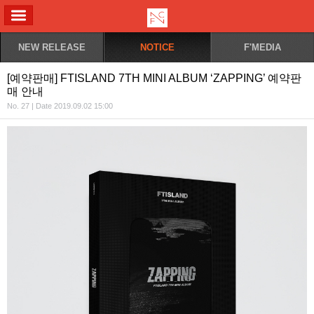
ALL MENU
NEW RELEASE
NOTICE
F'MEDIA
[예약판매] FTISLAND 7TH MINI ALBUM ‘ZAPPING’ 예약판
매 안내
No. 27 | Date 2019.09.02 15:00