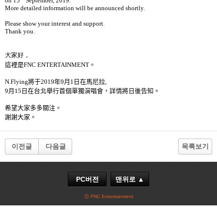
on 15
September, 2019.
More detailed information will be announced shortly.
Please show your interest and support.
Thank you.
大家好，
這裡是
FNC ENTERTAINMENT
。
N.Flying
將于
2019
年
9
月
1
日在馬尼拉
,
9
月
15
日在
台北
舉行首個
單獨演唱會
，
詳情將日後告知
。
希望大家多多關注
。
謝謝大家
。
이전글
다음글
목록보기
PC버전
맨위로 ▲
ⓒ FNC Entertainment