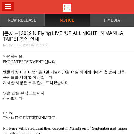
ALL MENU
NEW RELEASE
NOTICE
F'MEDIA
[콘서트] 2019 N.Flying LIVE ‘UP ALL NIGHT’ IN MANILA,
TAIPEI 공연 안내
No. 27 | Date 2019.07.23 18:00
안녕하세요
FNC ENTERTAINMENT
입니다
.
엔플라잉이
2019
년
9
월
1
일 마닐라
, 9
월
15
일 타이베이에서 첫 번째 단독
콘서트를 개최 할 예정입니다
.
자세한 사항은 추후 안내 드리겠습니다
.
많은 관심 부탁 드립니다
.
감사합니다
.
Hello.
This is FNC ENTERTAINMENT.
st
N.Flying will be holding their concert in Manila on 1
September and Taipei
th