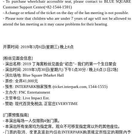
- To purchase wheelchair accessible seat, please contact to BLUE SQUARE
Customer Support Center(+82-1544-1591)
- A change or refund of the ticket on the day of the fan meeting is not possible.
- Please note that children who are under 7 years of age will not be allowed to
attend the fan meeting as it may cause problems for their hearing.
开票时间
: 2019
年
3
月
6
日
(
星期三
)
晚上
8
点
[
粉丝见面会信息
]
-
演出名
称
: 2019
丁海寅粉
丝见
面
会
“
初
恋
”
–
我
们
的第一
个
生日聚
会
-
演出
时间
: 2019
年
3
月
30
日
(
星期六
)
下午
1
点
30
分
/
晚
上
6
点
[1
日
2
场
]
-
演出场
地
: Blue Square IMarket Hall
-
票价
:
全席
41,000
元
-
预
售
: INTERPARK
独
家
预
售
(ticket.interpark.com, 1544-1555)
-
主办
方
: FNC Entertainment
-
主管单
位
: Live Impact Ent.
-
赞
助
:
现代百货免税店
,
正官庄
EVERYTIME
[
门票预售指南
]
-
本演出每
场
一人
仅
限
购
4
张门
票。
-
本演出所有坐席均
为
指定席，
观众
不可移至指定席以外的其他座位。
-
门
票的取消
、变
更及退款
均仅在
INTERPARK
购
票
规
定所指定的期限
内予