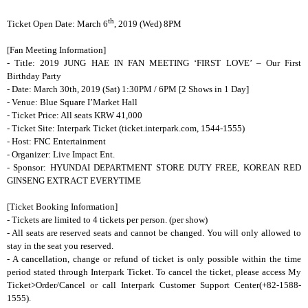
th
Ticket Open Date: March 6
, 2019 (Wed) 8PM
[Fan Meeting Information]
- Title: 2019 JUNG HAE IN FAN MEETING ‘FIRST LOVE’ – Our First
Birthday Party
- Date: March 30th, 2019 (Sat) 1:30PM / 6PM [2 Shows in 1 Day]
- Venue: Blue Square I’Market Hall
- Ticket Price: All seats KRW 41,000
- Ticket Site: Interpark Ticket (ticket.interpark.com, 1544-1555)
- Host: FNC Entertainment
- Organizer: Live Impact Ent.
- Sponsor: HYUNDAI DEPARTMENT STORE DUTY FREE, KOREAN RED
GINSENG EXTRACT EVERYTIME
[Ticket Booking Information]
- Tickets are limited to 4 tickets per person. (per show)
- All seats are reserved seats and cannot be changed. You will only allowed to
stay in the seat you reserved.
- A cancellation, change or refund of ticket is only possible within the time
period stated through Interpark Ticket. To cancel the ticket, please access My
Ticket>Order/Cancel or call Interpark Customer Support Center(+82-1588-
1555).