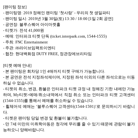
[
팬미팅 정보
]
-
팬미팅명
: 2019
정해인 팬미팅
‘
첫사랑
’ -
우리의 첫 생일파티
-
팬미팅 일시
: 2019
년
3
월
30
일
(
토
) 13:30 / 18:00 [1
일
2
회 공연
]
-
공연장
:
블루스퀘어 아이마켓홀
-
티켓가
:
전석
41,000
원
-
예매
:
인터파크 티켓 단독
(ticket.interpark.com, 1544-1555)
-
주최
: FNC Entertainment
-
주관
:
㈜라이브임팩트이엔티
-
협찬
:
현대백화점
DUTY FREE,
정관장에브리타임
[
티켓 예매 안내
]
-
본 팬미팅은 회차당
1
인
4
매까지 티켓 구매가 가능합니다
.
-
본 공연은 전석 지정좌석제이며
,
지정된 좌석 이외의 다른 좌석으로는 이동
하실 수 없습니다
.
-
티켓의 취소
,
변경
,
환불은 인터파크 티켓 규정 내 정해진 기한 내에만 가능
하며
, My
티켓
>
예매
/
취소내역에서 직접 취소 또는 인터파크 티켓 고객센터
(1544-1555)
를 통해서 예매를 취소하실 수 있습니다
.
-
휠체어석 예매는
‘
블루스퀘어 고객센터
(1544-1591)’
로 문의하시기 바랍니
다
.
-
티켓은 팬미팅 당일 변경 및 환불이 불가합니다
.
-
만
7
세 미만의 미취학아동은 청각에 무리를 줄 수 있기 때문에 관람이 불가
능하오니 양해바랍니다
.