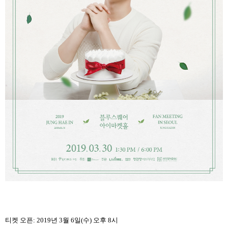
티켓 오픈
: 2019
년
3
월
6
일
(
수
)
오후
8
시