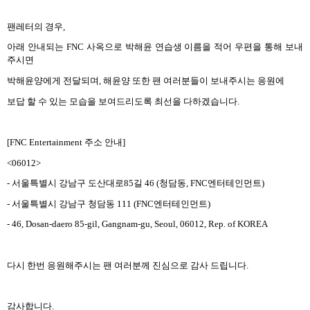
팬레터의 경우
,
아래 안내되는
FNC
사옥으로 박해윤 연습생 이름을 적어 우편을 통해 보내
주시면
박해윤양에게 전달되며
,
해윤양 또한 팬 여러분들이 보내주시는 응원에
보답 할 수 있는 모습을 보여드리도록 최선을 다하겠습니다
.
[FNC Entertainment
주소 안내
]
<06012>
-
서울특별시 강남구 도산대로
85
길
46 (
청담동
, FNC
엔터테인먼트
)
-
서울특별시 강남구 청담동
111 (FNC
엔터테인먼트
)
- 46, Dosan-daero 85-gil, Gangnam-gu, Seoul, 06012, Rep. of KOREA
다시 한번 응원해주시는 팬 여러분께 진심으로 감사 드립니다
.
감사합니다
.