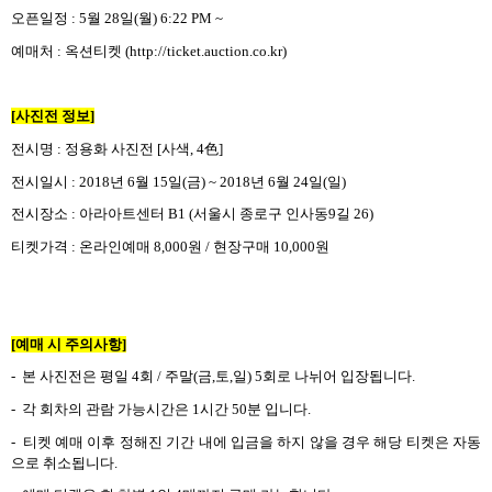
오픈일정
: 5
월
28
일
(
월
) 6:22 PM ~
예매처
:
옥션티켓
(http://ticket.auction.co.kr)
[
사진전 정보
]
전시명
:
정용화 사진전
[
사색
, 4
色
]
전시일시
: 2018
년
6
월
15
일
(
금
) ~ 2018
년
6
월
24
일
(
일
)
전시장소
:
아라아트센터
B1 (
서울시 종로구 인사동
9
길
26)
티켓가격
:
온라인예매
8,000
원
/
현장구매
10,000
원
[
예매 시 주의사항
]
-
본 사진전은 평일
4
회
/
주말
(
금
,
토
,
일
) 5
회로 나뉘어 입장됩니다
.
-
각 회차의 관람 가능시간은
1
시간
50
분 입니다
.
-
티켓 예매 이후 정해진 기간 내에 입금을 하지 않을 경우 해당 티켓은 자동
으로 취소됩니다
.