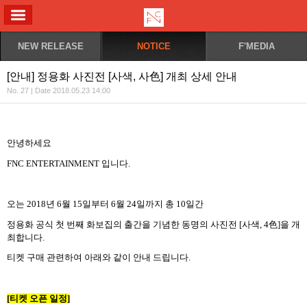
ALL MENU
NEW RELEASE
NOTICE
F'MEDIA
[안내] 정용화 사진전 [사색, 사色] 개최 상세 안내
No. 27 | Date 2018.05.23 14:00
안녕하세요
FNC ENTERTAINMENT
입니다
.
오는
2018
년
6
월
15
일부터
6
월
24
일까지 총
10
일간
정용화 공식 첫 번째 화보집의 출간을 기념한 동명의 사진전
[
사색
, 4
色
]
을 개
최합니다
.
티켓 구매 관련하여 아래와 같이 안내 드립니다
.
[
티켓 오픈 일정
]