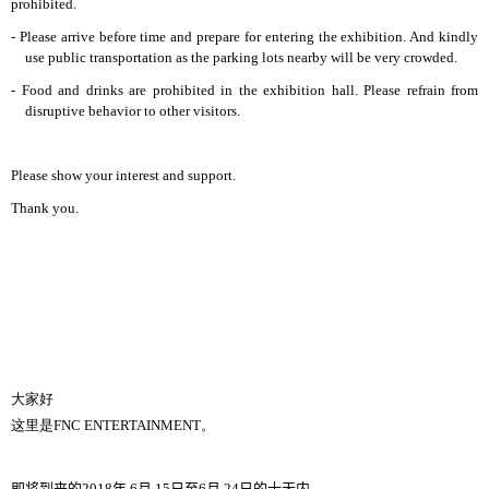
prohibited.
- Please arrive before time and prepare for entering the exhibition. And kindly
use public transportation as the parking lots nearby will be very crowded.
- Food and drinks are prohibited in the exhibition hall. Please refrain from
disruptive behavior to other visitors.
Please show your interest and support.
Thank you.
大家好
这里是
FNC ENTERTAINMENT
。
即将到来的
2018
年
6
月
15
日至
6
月
24
日的十天内