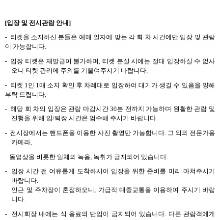
[
입장 및 전시관람 안내
]
-
티켓을 소지하신 분들은 예매 일자에 맞는 각 회 차 시간에만 입장 및 관람
이 가능합니다
.
-
입장 티켓은 재발급이 불가하며
,
티켓 분실 시에는 절대 입장하실 수 없사
오니 티켓 관리에 주의를 기울여주시기 바랍니다
.
-
티켓
1
인
1
매 소지 확인 후 차례대로 입장하여 대기가 생길 수 있음을 양해
부탁 드립니다
.
-
해당 회 차의 입장은 관람 마감시간
30
분 전까지 가능하며 원활한 관람 및
진행을 위해 입
/
퇴장 시간은 엄수해 주시기 바랍니다
.
-
전시장에서는 핸드폰을 이용한 사진 촬영만 가능합니다
.
그 외의 전문가용
카메라
,
동영상을 비롯한 일체의 녹음
,
녹취가 금지되어 있습니다
.
-
입장 시간 전 여유롭게 도착하시어 입장을 위한 준비를 미리 마쳐주시기
바랍니다
.
인근 및 주차장이 혼잡하오니
,
가급적 대중교통을 이용하여 주시기 바랍
니다
.
-
전시회장 내에는 식
·
음료의 반입이 금지되어 있습니다
.
다른 관람객에게