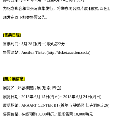
为纪念郑容和首张写真集发行，将举办同名照片展
-
[
思索
,
四
色
]
。
现发布以下相关售票公告。
[
售票日程
]
售票时间
: 5
月
28
日
(
周一
)
晚
6
点
22
分
~
售票网站
: Auction Ticket (http://ticket.auction.co.kr)
[
照片展信息
]
展览名
:
郑容和照片展
[
思索
,
四色
]
展览日期
: 2018
年
6
月
15
日
(
周五
) ~ 2018
年
6
月
24
日
(
周日
)
展览场馆
: ARAART CENTER B1 (
首尔市 钟路区 仁寺洞
9
街
26
)
售票价格
:
在线预购
8,000
韩元
/
现场售票
10,000
韩元