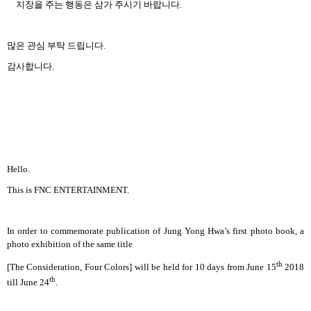
지장을 주는 행동은 삼가 주시기 바랍니다
.
많은 관심 부탁 드립니다
.
감사합니다
.
Hello.
This is FNC ENTERTAINMENT.
In order to commemorate publication of Jung Yong Hwa’s first photo book, a
photo exhibition of the same title
th
[The Consideration, Four Colors] will be held for 10 days from June 15
2018
th
till June 24
.