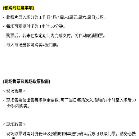
[
预购时注意事项
]
-
此照片展入场分为工作日
4
场
/
周末
(
周五
,
周六
,
周日
) 5
场。
-
每场可观览时间为
1
小时
50
分钟。
-
购票后，若未在指定期间内完成支付，将自动取消购票。
-
每人每场最多可购买
4
张门票。
[
现场售票及现场取票指南
]
<
现场售票
>
-
现场售票仅出售每场剩余票数
,
可于当日每场次入场前的
1
小时至入场后
30
分钟内购买。
<
现场取票
>
-
现场取票时需对身份证及预购明细单进行确认后方可领取门票，请务必携