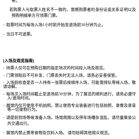
带。
若购票人与取票人姓名不一致的，需携购票者的身份证或关系证明以及
预购明细单方可领票门票。
-
取票时间为每场入场
1
小时前开始至退场前
30
分钟为止。
-
当日不可退票。
[
入场及观览指南
]
-
持票人仅可在预购日期的指定场次的时间段入场及观览。
-
门票领取后不可补发，门票丢失时无法入场，请务必妥善保管。
-
入场前检查是否一人持有一张票后按顺序入场，可能需排队等候入场，敬
请谅解。
.
-
每场次入场时间截止至退场前
30
分钟，为了展览的顺利进行，请务必遵守
入
/
退场时间。
-
展馆内
仅
可使用手机拍照
。禁止使用专业
装备进行包括
拍照，录像及录音
等一切录制行为。
-
请提前到场等候准备入场。场馆周围以及停车场
嘈杂
混乱，请尽量乘坐公
共交通出行。
-
展馆内禁止携带食物及饮料入场。
请勿妨碍其他观众观览。