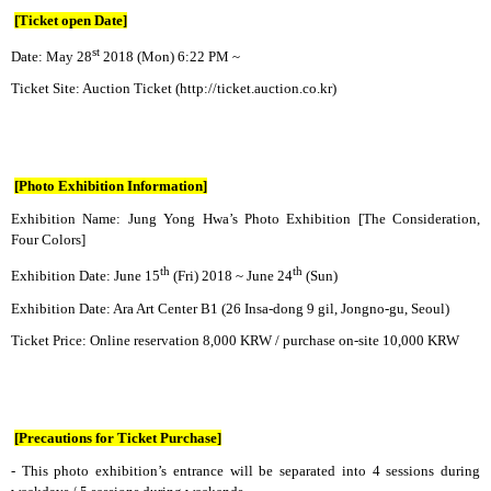
[Ticket open Date]
st
Date: May 28
2018 (Mon) 6:22 PM ~
Ticket Site: Auction Ticket (http://ticket.auction.co.kr)
[Photo Exhibition Information]
Exhibition Name: Jung Yong Hwa’s Photo Exhibition [The Consideration,
Four Colors]
th
th
Exhibition Date: June 15
(Fri) 2018 ~ June 24
(Sun)
Exhibition Date: Ara Art Center B1 (26 Insa-dong 9 gil, Jongno-gu, Seoul)
Ticket Price: Online reservation 8,000 KRW / purchase on-site 10,000 KRW
[Precautions for Ticket Purchase]
- This photo exhibition’s entrance will be separated into 4 sessions during