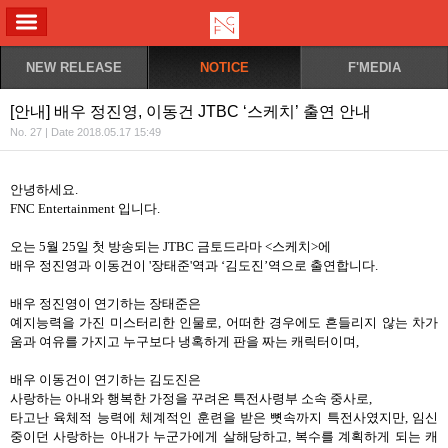
ALL MENU
NEW RELEASE
NOTICE
F'MEDIA
[안내] 배우 정진영, 이동건 JTBC ‘스케치’ 출연 안내
No. 27 | Date 2018.05.17 15:49
안녕하세요
.
FNC Entertainment
입니다
.
오는
5
월
25
일 첫 방송되는
JTBC
금토드라마
<
스케치
>
에
배우 정진영과 이동건이
'장태준'역과
‘김도진’역으로 출연합니다
.
배우 정진영이
연기하는
장태준은
예지능력을 가진 미스터리한 인물로
,
어떠한 경우에도 흔들리지 않는 차가
움과 여유를 가지고 누구보다 냉혹하게 판을 짜는 캐릭터이며,
배우 이동건이
연기하는
김도진은
사랑하는 아내와 행복한 가정을 꾸려온 특전사령부 소속 중사로
,
타고난 육체적 능력에 체계적인 훈련을 받은 뼛속까지 특전사였지만
,
임신
중이던 사랑하는 아내가 누군가에게 살해당하고
,
복수를 계획하게 되는 캐