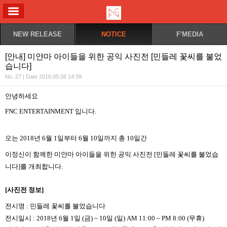
ALL MENU
NEW RELEASE
NOTICE
F'MEDIA
[안내] 미얀마 아이들을 위한 공익 사진전 [민들레 꽃씨를 불었
습니다]
No. 27 | Date 2018.05.08 14:39
안녕하세요
FNC ENTERTAINMENT
입니다
.
오는
2018
년
6
월
1
일부터
6
월
10
일까지 총
10
일간
이정신이 함께한 미얀마 아이들을 위한 공익 사진전
[
민들레 꽃씨를 불었습
니다
]
를 개최합니다
.
[
사진전 정보
]
전시명
:
민들레 꽃씨를 불었습니다
전시일시
: 2018
년
6
월
1
일
(
금
) ~ 10
일
(
일
) AM 11:00 ~ PM 8:00 (
무휴)