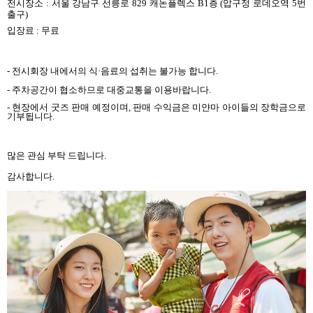
전시장소
:
서울 강남구 선릉로
829
캐논플렉스
B1
층
(
압구정 로데오역
5
번
출구
)
입장료
:
무료
-
전시회장 내에서의 식·음료의 섭취는 불가능 합니다
.
-
주차공간이 협소하므로 대중교통을 이용바랍니다
.
-
현장에서 굿즈 판매 예정이며
,
판매 수익금은 미얀마 아이들의 장학금으로
기부됩니다
.
많은 관심 부탁 드립니다
.
감사합니다
.