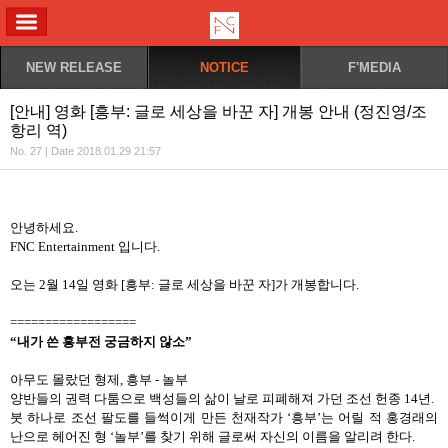
ALL MENU
NEW RELEASE
NOTICE
F'MEDIA
[안내] 영화 [흥부: 글로 세상을 바꾼 자] 개봉 안내 (정진영/조
항리 역)
No. 27 | Date 2018.01.29 21:57
안녕하세요
.
FNC Entertainment
입니다
.
오는
2
월
14
일 영화
[
흥부
:
글로 세상을 바꾼 자
]
가 개봉합니다
.
==================
“내가 쓴 흥부전 궁금하지 않소
”
아무도 몰랐던 형제
,
흥부
-
놀부
양반들의 권력 다툼으로 백성들의 삶이 날로 피폐해져 가던 조선 헌종
14
년
.
붓 하나로 조선 팔도를 들썩이게 만든 천재작가
‘
흥부
’
는 어릴 적 홍경래의
난으로 헤어진 형
‘
놀부
’
를 찾기 위해 글로써 자신의 이름을 알리려 한다
.