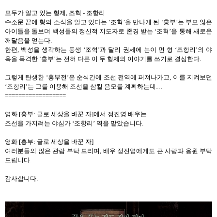
모두가 알고 있는 형제
,
조혁
-
조항리
수소문 끝에 형의 소식을 알고 있다는
‘
조혁
’
을 만나게 된
‘
흥부
’
는 부모 잃은
아이들을 돌보며 백성들의 정신적 지도자로 존경 받는
‘
조혁
’
을 통해 새로운
깨달음을 얻는다
.
한편
,
백성을 생각하는 동생
‘
조혁
’
과 달리 권세에 눈이 먼 형
‘
조항리
’
의 야
욕을 목격한
‘
흥부
’
는 전혀 다른 이 두 형제의 이야기를 쓰기로 결심한다
.
그렇게 탄생한
‘
흥부전
’
은 순식간에 조선 전역에 퍼져나가고
,
이를 지켜보던
‘
조항리
’
는 그를 이용해 조선을 삼킬 음모를 계획하는데
…
==================
영화
[
흥부
:
글로 세상을 바꾼 자
]
에서 정진영 배우는
조선을 가지려는 야심가
‘
조항리
’
역을 맡았습니다
.
영화
[
흥부
:
글로 세상을 바꾼 자
]
여러분들의 많은 관람 부탁 드리며
,
배우 정진영에게도 큰 사랑과 응원 부탁
드립니다
.
감사합니다
.