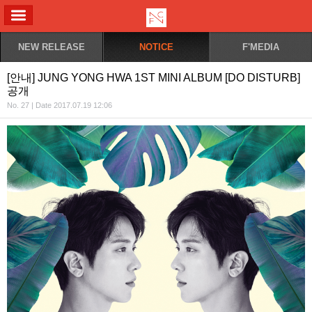
ALL MENU
NEW RELEASE
NOTICE
F'MEDIA
[안내] JUNG YONG HWA 1ST MINI ALBUM [DO DISTURB]
공개
No. 27 | Date 2017.07.19 12:06