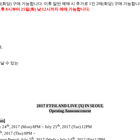
매
(
회당
)
구매 가능합니다
.
이후 일반 예매 시 추가로
1
인
2
매
(
회당
)
구매 가능합니
오후
8
시부터
25
일
(
화
)
낮
12
시까지 예매 가능합니다
.
UL
날 수 있는
2017 FTISLAND LIVE [X] IN SEOUL
Opening Announcement
es]
th
th
y 24
, 2017 (Mon) 8PM ~ July 25
, 2017 (Tue) 12PM
th
, 2017 (Thu) 8PM ~
th
th
ent Period: July 5
, 2017 (Wed) ~ July 14
, 2017 (Fri) 12PM