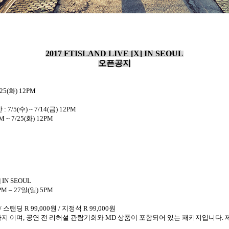
2017 FTISLAND LIVE [X] IN SEOUL
오픈공지
25(
화
) 12PM
간
: 7/5(
수
) ~ 7/14(
금
) 12PM
M ~ 7/25(
화
) 12PM
] IN SEOUL
PM – 27
일
(
일
) 5PM
/
스탠딩
R 99,000
원
/
지정석
R 99,000
원
지 이며
,
공연 전 리허설 관람기회와
MD
상품이 포함되어 있는 패키지입니다
.