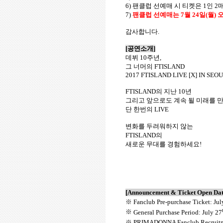
6)
팬클럽 선예매 시 티켓은
1
인
2
7)
팬클럽 선예매는
7
월
24
일
(
월
)
감사합니다
.
[
공연소개
]
데뷔
10
주년
,
그 너머의
FTISLAND
2017 FTISLAND LIVE [X] IN SEO
FTISLAND
의 지난
10
년
그리고 앞으로도 계속 될 미래를 만
단 한번의
LIVE
변화를 두려워하지 않는
FTISLAND
의
새로운 무대를 경험하세요
!
[Announcement & Ticket Open Dat
※
Fanclub Pre-purchase Ticket: Jul
※
General Purchase Period: July 27
※
PRIMADONNA
Fanclub Recruitm