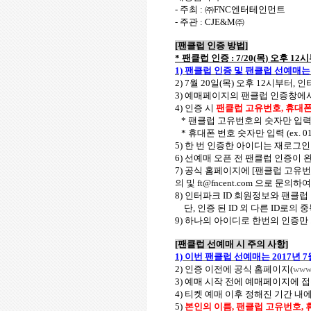
-
주최
:
㈜
FNC
엔터테인먼트
-
주관
: CJE&M
㈜
[
팬클럽 인증 방법
]
*
팬클럽 인증
: 7/20(
목
)
오후
12
시
1)
팬클럽 인증 및 팬클럽 선예매
2) 7
월
20
일
(
목
)
오후
12
시부터
,
인
3)
예매페이지의 팬클럽 인증창에서
4)
인증 시
팬클럽 고유번호
,
휴대폰
*
팬클럽 고유번호의 숫자만 입
*
휴대폰 번호 숫자만 입력
(ex. 0
5)
한 번 인증한 아이디는 재로그인
6)
선예매 오픈 전 팬클럽 인증이
7)
공식 홈페이지에
[
팬클럽 고유
의 및
ft@fncent.com
으로 문의하여
8)
인터파크
ID
회원정보와 팬클럽
단
,
인증 된
ID
외 다른
ID
로의 
9)
하나의 아이디로 한번의 인증만
[
팬클럽 선예매 시 주의 사항
]
1)
이번 팬클럽 선예매는
2017
년
7
2)
인증 이전에 공식 홈페이지
(
www.
3)
예매 시작 전에 예매페이지에 
4)
티켓 예매 이후 정해진 기간 내
5)
본인의 이름
,
팬클럽 고유번호
,