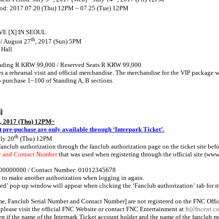
riod: 2017.07.20 (Thu) 12PM ~ 07.25 (Tue) 12PM
VE [X] IN SEOUL
th
 / August 27
, 2017 (Sun) 5PM
 Hall
nding R KRW 99,000 / Reserved Seats R KRW 99,000
 a rehearsal visit and official merchandise. The merchandise for the VIP package 
o purchase 1~100 of Standing A, B sections
]
, 2017 (Thu) 12PM~
t pre-puchase are only available through ‘Interpark Ticket’.
th
uly 20
(Thu) 12PM
 fanclub authorization through the fanclub authorization page on the ticket site be
r and Contact Number
that was used when registering through the official site (
www.
700000000 / Contact Number: 01012345678
 to make another authorization when logging in again.
zed
’
pop-up window will appear when clicking the
‘
Fanclub authorization
’
tab for 
me, Fanclub Serial Number and Contact Number] are not registered on the FNC Offi
please visit the official FNC Website or contact FNC Entertainment at
ft@fncent.c
n if the name of the Interpark Ticket account holder and the name of the fanclub me