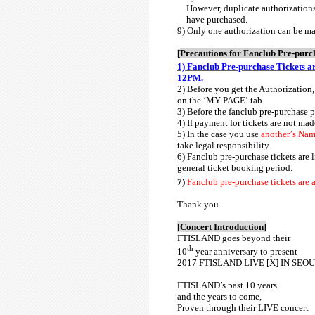
However, duplicate authorizations
have purchased.
9) Only one authorization can be ma
[
Precautions for Fanclub Pre-purc
1) Fanclub Pre-purchase Tickets ar
12PM.
2) Before you get the Authorization,
on the
‘
MY PAGE
’
tab.
3) Before the fanclub pre-purchase 
4) If payment for tickets are not mad
5) In the case you use
another
’
s Nam
take legal responsibility.
6) Fanclub pre-purchase tickets are 
general ticket booking period.
7)
Fanclub pre-purchase tickets are 
Thank you
[
Concert Introduction
]
FTISLAND goes beyond their
th
10
year anniversary to present
2017 FTISLAND LIVE [X] IN SEO
FTISLAND’s past 10 years
and the years to come,
Proven through their LIVE concert