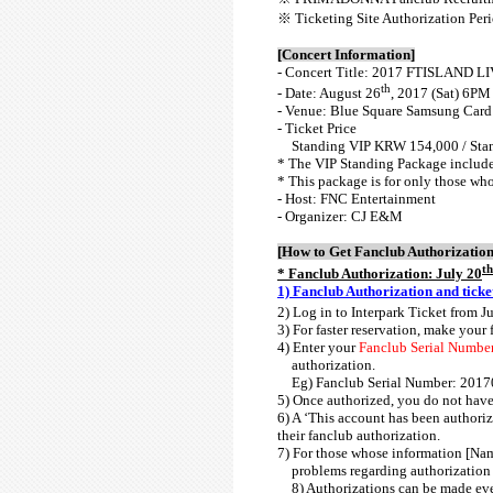
※
Ticketing Site Authorization Pe
[Concert Information]
-
Concert Title
:
2017 FTISLAND LI
th
- Date: August 26
, 2017 (Sat) 6PM
-
Venue
: Blue Square Samsung Card
-
Ticket Price
Standing VIP KRW 154,000 / Sta
*
The VIP Standing Package includes
* This package is for only those wh
-
Host: FNC Entertainment
- Organizer: CJ E&M
[How to Get Fanclub Authorization
th
* Fanclub Authorization: July 20
1) Fanclub Authorization and ticke
2) Log in to Interpark Ticket from J
3) For faster reservation, make your
4) Enter your
Fanclub Serial Numbe
authorization.
Eg) Fanclub Serial Number: 201
5) Once authorized, you do not have
6) A
‘
This account has been authori
their fanclub authorization.
7) For those whose information [Na
problems regarding authorization 
8) Authorizations can be made eve