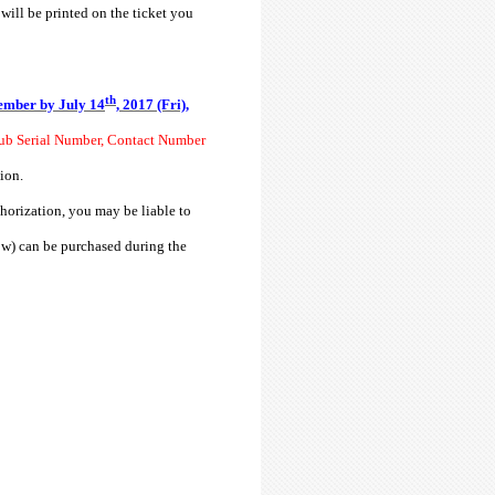
will be printed on the ticket you
th
ember by
July 14
, 2017 (Fri),
ub Serial Number, Contact Number
ion.
horization, you may be liable to
how) can be purchased during the