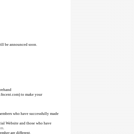
will be announced soon.
forehand
fncent.com
) to make your
members who have successfully made
cial Website and those who have
om
.
mber are different.