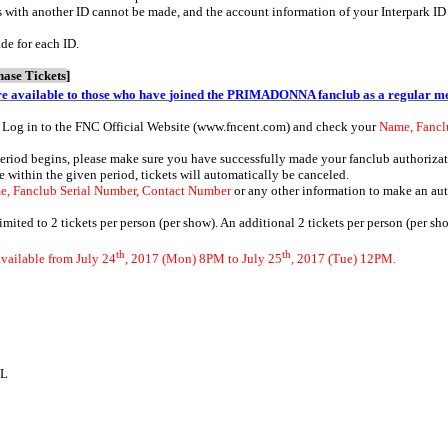
 with another ID cannot be made, and the account information of your Interpark ID 
de for each ID.
hase Tickets
]
e available to those who
have
joined the PRIMADONNA fanclub as a regular m
 Log in to the FNC Official Website (
www.fncent.com
) and check your
Name, Fancl
period begins, please make sure you have successfully made your fanclub authorizat
e within the given period, tickets will automatically be canceled.
e, Fanclub Serial Number, Contact Number
or any other information to make an aut
limited to 2 tickets per person (per show). An additional 2 tickets per person (per s
th
th
available from July 24
, 2017 (Mon) 8PM to July 25
, 2017 (Tue) 12PM.
UL