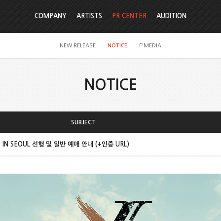
COMPANY
ARTISTS
PR CENTER
AUDITION
NEW RELEASE
NOTICE
F'MEDIA
NOTICE
SUBJECT
X] IN SEOUL 선행 및 일반 예매 안내 (+인증 URL)