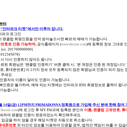
부터
는
“
인터파크 티켓
”
에서만 이루어 집니다
.
터파크 로그인
 팬클럽 회원인증을 먼저 받아놓으시면 빠르게 예매가 가능합니다
.
번호로 인증 가능하며
,
공식홈페이지
(
www.fncent.com
)
에 등록된 정보 그대로
력
(ex. 201700000000)
1012345678)
 시 다시 인증하지 않아도 됩니다
.
 완료된 회원님은
‘
팬클럽 인증하기
’
버튼 클릭 시
, ‘
본 계정은 인증 된 계정입니다
.
번호
,
휴대폰번호
]
이
2
가지 정보 모두 등록되지 않은 회원님과 인증이 되지 않는 
 주세요
.
 인증자의 이름이 달라도 인증이 가능합니다
.
중복인증은 불가하며
,
예매 되는 티켓에는 인터파크
ID
의 회원정보로 출력이 됩니
 가능합니다
.
월
14
일
(
금
) 12PM
까지
PRIMADONNA
정회원으로 가입해 주신 분에 한해 참여
fncent.com
)
에 로그인 후
MY PAGE
에 등록된 본인의
이름
,
팬클럽 고유번호
,
휴
접속하여 팬클럽 인증이 완료되었는지 확인해주세요
.
에 입금을 하지 않을 경우 해당 티켓은 자동으로 취소됩니다
..
휴대폰번호
외 타인의 정보를 이용하여 인증할 경우
,
법적인 책임이 따를 수 있