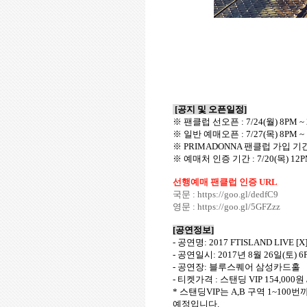
[
공지 및 오픈일정
]
※ 팬클럽 선오픈
: 7/24(
월
) 8PM ~ 
※ 일반 예매오픈
: 7/27(
목
) 8PM ~
※
PRIMADONNA
팬클럽 가입 기
※ 예매처 인증 기간
: 7/20(
목
) 12P
선행예매 팬클럽 인증 URL
국문 : https://goo.gl/dedfC9
영문 :
https://goo.gl/5GFZzz
[
공연정보
]
-
공연명
:
2017 FTISLAND LIVE [X
-
공연일시
: 2017
년
8
월
26
일
(
토
) 6
-
공연장
:
블루스퀘어 삼성카드홀
-
티켓가격
:
스탠딩
VIP 154,000
원
*
스탠딩
VIP
는
A,B
구역
1~100
번까
예정입니다
.