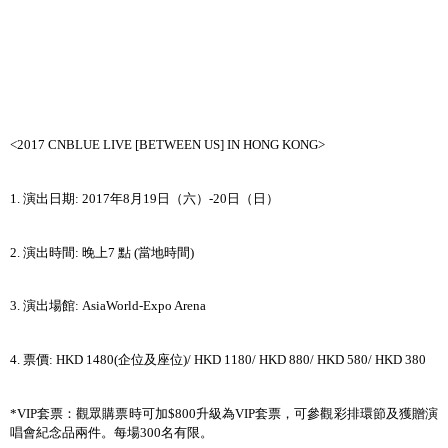
<2017 CNBLUE LIVE [BETWEEN US] IN HONG KONG>
1.
演出日期
: 2017
年
8
月
19
日（六）
-20
日（日）
晚
2.
演出時間
:
上
7
點
(
當地時間
)
3.
演出場館
: AsiaWorld-Expo Arena
4.
票價
: HKD 1480(
企位及座位
)/ HKD 1180/ HKD 880/ HKD 580/ HKD 380
為
*VIP
套票：觀眾購票時可加
$800
升級
VIP
套票，可參觀彩排環節及獲贈演
唱會紀念品兩件。每場
300
名有限。