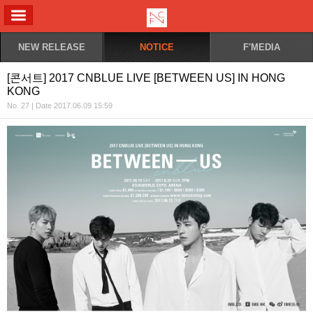
ALL MENU
NEW RELEASE
NOTICE
F'MEDIA
[콘서트] 2017 CNBLUE LIVE [BETWEEN US] IN HONG
KONG
No. 27 | Date 2017.06.09 15:59