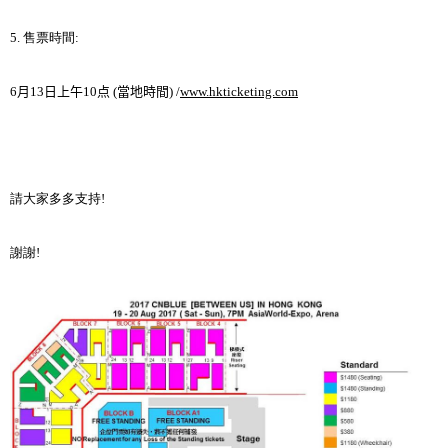
5.
售票時間
:
6
月
13
日上午
10
点
(
當地時間
) /
www.hkticketing.com
請大家多多支持
!
謝謝
!