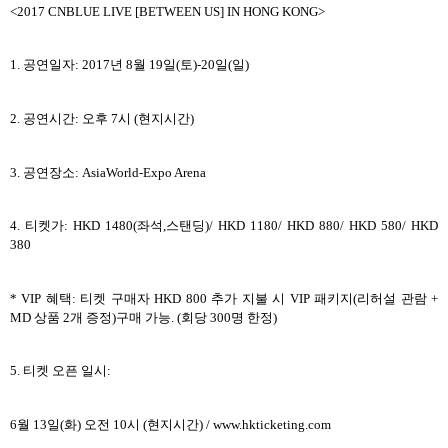
<2017 CNBLUE LIVE [BETWEEN US] IN HONG KONG>
1.
공연일자
: 2017
년
8
월
19
일
(
토
)-20
일
(
일
)
2.
공연시간
:
오후
7
시
(
현지시간
)
3.
공연장소
: AsiaWorld-Expo Arena
4.
티켓가
: HKD 1480(
좌석
,
스탠딩
)/ HKD 1180/ HKD 880/ HKD 580/ HKD
380
* VIP
혜택
:
티켓 구매자
HKD 800
추가 지불 시
VIP
패키지
(
리허설 관람
+
MD
상품
2
개 증정
)
구매 가능
. (
회당
300
명 한정
)
5.
티켓 오픈 일시
:
6
월
13
일
(
화
)
오전
10
시
(
현지시간
) / www.hkticketing.com