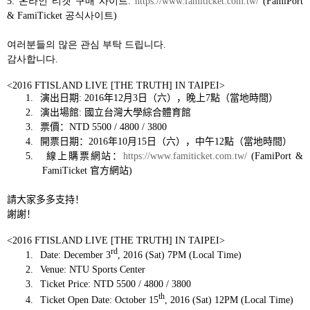
5.
온라인 티켓 구매 사이트
:
https://www.famiticket.com.tw/
(FamiPort
& FamiTicket
공식사이트
)
여러분들의 많은 관심 부탁 드립니다
.
감사합니다
.
<2016 FTISLAND LIVE [THE TRUTH] IN TAIPEI>
1.
演出日期
: 2016
年
12
月
3
日
（
六
），
晚上
7
點
（
當地時間
）
2.
演出場館
:
國立台灣大學綜合體育館
3.
票價
：
NTD 5500 / 4800 / 3800
4.
開票日期
：
2016
年
10
月
15
日
（
六
），
中午
12
點
（
當地時間
）
5.
線上購票網站
：
https://www.famiticket.com.tw/
(FamiPort &
FamiTicket
官方網站
)
請大家多多支持
！
謝謝
！
<2016 FTISLAND LIVE [THE TRUTH] IN TAIPEI>
rd
1.
Date: December 3
, 2016 (Sat) 7PM (Local Time)
2.
Venue: NTU Sports Center
3.
Ticket Price: NTD 5500 / 4800 / 3800
th
4.
Ticket Open Date: October 15
, 2016 (Sat) 12PM (Local Time)