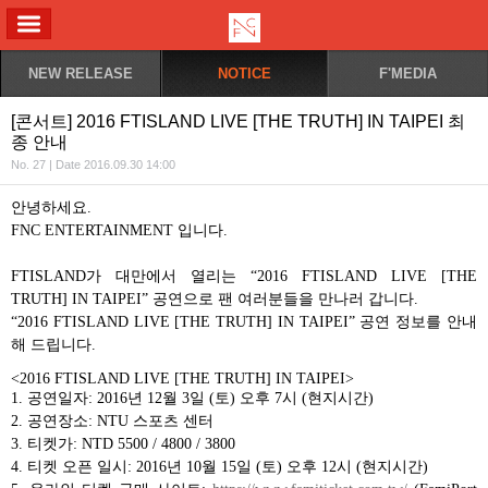
ALL MENU
NEW RELEASE
NOTICE
F'MEDIA
[콘서트] 2016 FTISLAND LIVE [THE TRUTH] IN TAIPEI 최
종 안내
No. 27 | Date 2016.09.30 14:00
안녕하세요
.
FNC ENTERTAINMENT
입니다
.
FTISLAND
가 대만에서 열리는
“2016 FTISLAND LIVE [THE
TRUTH] IN TAIPEI”
공연으로 팬 여러분들을 만나러 갑니다
.
“2016 FTISLAND LIVE [THE TRUTH] IN TAIPEI”
공연 정보를 안내
해 드립니다
.
<2016 FTISLAND LIVE [THE TRUTH] IN TAIPEI>
1.
공연일자
: 2016
년
12
월
3
일
(
토
)
오후
7
시
(
현지시간
)
2.
공연장소
: NTU
스포츠 센터
3.
티켓가
: NTD 5500 / 4800 / 3800
4.
티켓 오픈 일시
: 2016
년
10
월
15
일
(
토
)
오후
12
시
(
현지시간
)