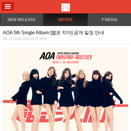
ALL MENU
NEW RELEASE
NOTICE
F'MEDIA
AOA 5th Single Album [짧은 치마] 공개 일정 안내
No. 27 | Date 2014.02.12 16:42