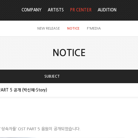
COMPANY
ARTISTS
PR CENTER
AUDITION
NEW RELEASE
NOTICE
F'MEDIA
NOTICE
SUBJECT
RT 5 공개 (박신혜-Story)
 ‘상속자들’ OST PART 5 음원이 공개되었습니다.