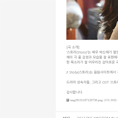
[곡 소개]
‘스토리(Story)’는 배우 박신혜
혜의 극 중 감정과 모습을 잘 표현
한 목소리가 잘 어우러진 감미로운 
♪ Stoty(스토리)는 음원사이트에서
드라마 상속자들, 그리고 OST ‘스토리
감사합니다.
img20131107120730.png
(476.3KB)