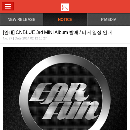
ALL MENU
NEW RELEASE
NOTICE
F'MEDIA
[안내] CNBLUE 3rd MINI Album 발매 / 티저 일정 안내
No. 27 | Date 2014.02.12 15:27