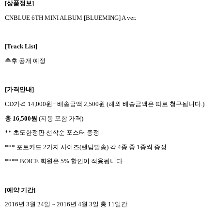
[
상품정보
]
CNBLUE 6TH MINI ALBUM [BLUEMING] A ver.
[Track List]
추후 공개 예정
[
가격안내
]
CD
가격
14,000
원
+
배송금액
2,500
원
(
해외 배송금액은 따로 청구됩니다
.)
총
16,500
원
(
지통 포함 가격
)
**
초도한정판 선착순 포스터 증정
***
포토카드
2
가지 사이즈
(
랜덤발송
)
각
4
종 중
1
종씩 증정
**** BOICE
회원은
5%
할인이 적용됩니다
.
[
예약 기간
]
2016
년
3
월
24
일
~ 2016
년
4
월
3
일 총
11
일간