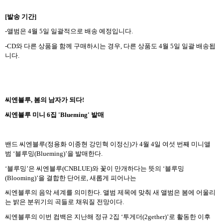
[
발송 기간
]
-
앨범은
4
월
5
일 일괄적으로 배송 예정입니다
.
-CD
와 다른 상품을 함께 구매하시는 경우
,
다른 상품도
4
월
5
일 일괄 배송됩
니다
.
씨엔블루
,
봄의 남자가 되다
!
씨엔블루 미니
6
집
'Blueming'
발매
밴드 씨엔블루
(
정용화 이종현 강민혁 이정신
)
가
4
월
4
일 여섯 번째 미니앨
범
‘
블루밍
(Blueming)’
을 발매한다
.
‘블루밍’은 씨엔블루
(CNBLUE)
와 꽃이 만개하다는 뜻의
‘
블루밍
(Blooming)’
을 결합한 단어로
,
새롭게 피어나는
씨엔블루의 음악 세계를 의미한다
.
앨범 제목에 맞춰 새 앨범은 봄에 어울리
는 밝은 분위기의 곡들로 채워질 전망이다
.
씨엔블루의 이번 컴백은 지난해 정규
2
집
‘
투게더
(2gether)’
로 활동한 이후