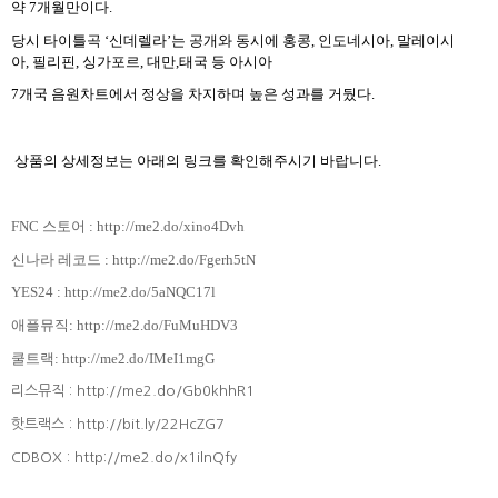
약
7
개월만이다
.
당시 타이틀곡
‘
신데렐라
’
는 공개와 동시에 홍콩
,
인도네시아
,
말레이시
아
,
필리핀
,
싱가포르
,
대만
,
태국 등 아시아
7
개국 음원차트에서 정상을 차지하며 높은 성과를 거뒀다
.
상품의 상세정보는 아래의 링크를 확인해주시기 바랍니다
.
FNC 스토어 :
http://me2.do/xino4Dvh
신나라 레코드 :
http://me2.do/Fgerh5tN
YES24 :
http://me2.do/5aNQC17l
애플뮤직:
http://me2.do/FuMuHDV3
쿨트랙:
http://me2.do/IMeI1mgG
리스뮤직 : http://me2.do/Gb0khhR1
핫트랙스 : http://bit.ly/22HcZG7
CDBOX : http://me2.do/x1ilnQfy