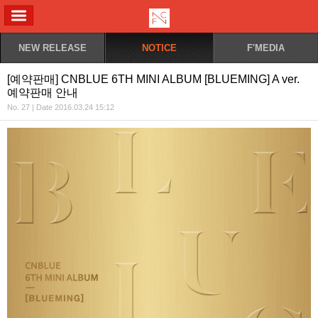
ALL MENU
NEW RELEASE
NOTICE
F'MEDIA
[예약판매] CNBLUE 6TH MINI ALBUM [BLUEMING] A ver.
예약판매 안내
No. 27 | Date 2016.03.24 15:12