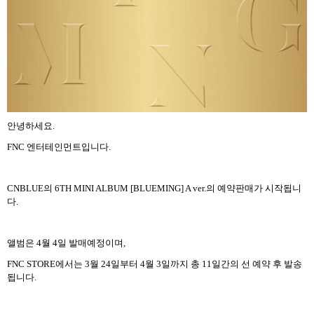
안녕하세요
.
FNC 엔터테인먼트
입니다
.
CNBLUE
의
6TH MINI ALBUM [BLUEMING] A ver.
의 예약판매가 시작됩니
다
.
앨범은
4
월
4
일 발매예정이며
,
FNC STORE
에서는
3
월
24
일부터
4
월
3
일까지 총
11
일간의 선 예약 후 발송
됩니다
.