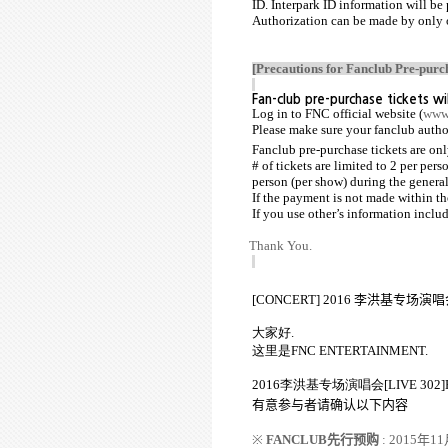
ID. Interpark ID information will be 
Authorization can be made by only 
[Precautions for Fanclub Pre-purc
Fan-club pre-purchase tickets 
Log in to FNC official website (
www
Please make sure your fanclub autho
Fanclub pre-purchase tickets are o
# of tickets are limited to 2 per pe
person (per show) during the general
If the payment is not made within the
If you use other’s information inclu
Thank You.
[CONCERT] 2016
李洪基
专场演唱
大家好
.
这里是
FNC ENTERTAINMENT.
2016
李洪基
专场演唱会
[LIVE 302
有意
参与者
请
确认以下内容
※
FANCLUB
先行
预购
: 2015
年
11