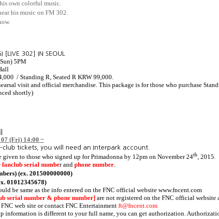
 his own colorful music.
 hear his music on FM 302.
show.
I [LIVE 302] IN SEOUL
 (Sun) 5PM
Hall
4,000 / Standing R, Seated R KRW 99,000.
earsal visit and official merchandise. This package is for those who purchase Stan
nced shortly)
]
 07 (Fri) 14:00 ~
-club tickets, you will need an Interpark account.
th
 be given to those who signed up for Primadonna by 12pm on November 24
, 2015.
 fanclub serial numbe
r and
phone number
.
mbers) (ex. 201500000000)
ex. 01012345678)
ould be same as the info entered on the FNC official website
www.fncent.com
lub serial number & phone number]
are not registered on the FNC official websit
it FNC web site or contact FNC Entertainment
ft@fncent.com
 information is different to your full name, you can get authorization. Authorizat