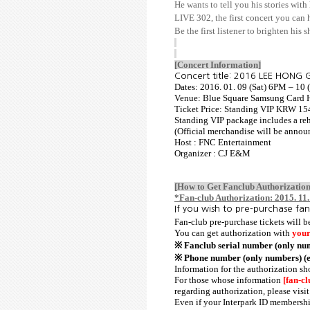
He wants to tell you his stories with
LIVE 302, the first concert you can
Be the first listener to brighten his 
[Concert Information]
Concert title: 2016 LEE HONG G
Dates: 2016. 01. 09 (Sat) 6PM – 10
Venue: Blue Square Samsung Card 
Ticket Price: Standing VIP KRW 15
Standing VIP package includes a reh
(Official merchandise will be annou
Host : FNC Entertainment
Organizer : CJ E&M
[How to Get Fanclub Authorization
*Fan-club Authorization: 2015. 11.
If you wish to pre-purchase fan
Fan-club pre-purchase tickets will
You can get authorization with
your
※ Fanclub serial number (only nu
※ Phone number (only numbers) (
Information for the authorization sh
For those whose information
[fan-c
regarding authorization, please vis
Even if your Interpark ID membership