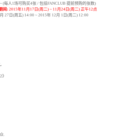
~ (
每人
1
场可购买
4
张
/
包括
FANCLUB
提前
预购的张数
)
期间
:
2015
年
11
月
17
日
(
周二
) ~ 11
月
24
日
(
周二
)
正午
12
点
月
27
日
(
周五
) 14:00 ~ 2015
年
12
月
1
日
(
周二
) 12:00
L
2
》
众
.