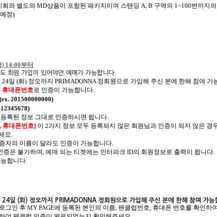
기회와 별도의 MD상품이 포함된 패키지이며 스탠딩 A, B 구역의 1~100번까지의
 예정)
금
) 14:00
부터
도 회원 가입이 있어야만 예매가 가능합니다
.
월
24
일
(
화
)
정오까지
PRIMADONNA
정회원으로 가입해 주신 분에 한해 참여 
와
휴대폰번호
로 인증이 가능합니다
.
(ex. 201500000000)
012345678)
 등록된 정보 그대로 인증하시면 됩니다
.
,
휴대폰번호
]
이
2
가지 정보 모두 등록되지 않은 회원님과 인증이 되지 않은 경
주세요
.
증자의 이름이 달라도 인증이 가능합니다
.
인증은 불가하며
,
예매 되는 티켓에는 인터파크
ID
의 회원정보로 출력이 됩니다
.
가능합니다
.
월
24
일
(
화
)
정오까지
PRIMADONNA
정회원으로 가입해 주신 분에 한해 참여 가
 로그인 후
MY PAGE
에 등록된 본인의 이름
,
팬클럽번호
,
휴대폰 번호를 확인하
속하여 팬클럽 인증이 완료되었는지 확인해주세요
.