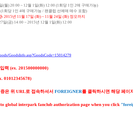
일
(
월
) 20:00 ~ 12
월
1
일
(
화
) 12:00 (1
회당
1
인
2
매 구매가능
)
 (1
회당
1
인
4
매 구매가능
/
팬클럽 선예매 매수 포함
)
간
:
2015
년
11
월
17
일
(
화
) ~ 11
월
24
일
(
화
)
정오까지
27
일
(
금
) 14:00 ~ 2015
년
12
월
1
일
(
화
) 12:00
et/Goods/GoodsInfo.asp?GoodsCode=15014279
입력
(ex. 201500000000)
x. 01012345678)
인증은 위
URL
로 접속하셔서
FOREIGNER
를 클릭하시면 해당 페이
 to global interpark fanclub authorization page when you click
"fore