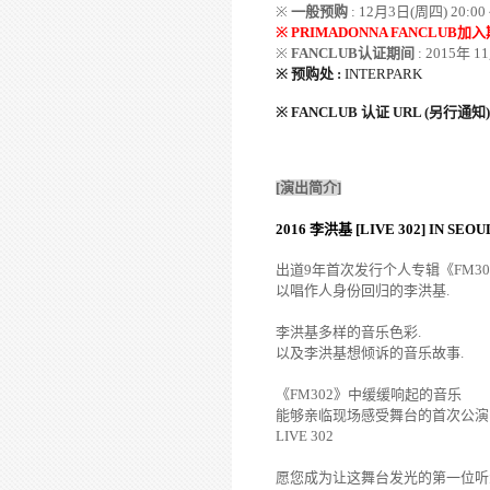
※
一般
预购
: 12
月
3
日
(
周四
) 20:00 
※ PRIMADONNA
FANCLUB
加入
※
FANCLUB
认证期间
: 2015
年
11
※
预购
处
:
INTERPARK
※ FANCLUB
认证
URL (
另行通知
)
[
演出
简介
]
2016
李洪基
[LIVE 302] IN SEOU
出道
9
年
首次发行个人专辑《
FM30
以
唱作人身份回归的李洪基
.
李洪基多样的音乐色彩
.
以及
李洪基想倾诉的音乐故事
.
《
FM302
》中缓缓响起的音乐
能够亲临现场感受舞台的首次公演
LIVE 302
愿您成为让这舞台发光的第一位听