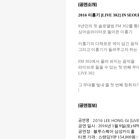
[
공연소개
]
2016
이홍기
[LIVE 302] IN SEOU
9
년만의 첫 솔로앨범
FM 302
를 통
싱어송라이터로 돌아온 이홍기
.
이홍기의 다채로운 색이 담긴 음악
그리고 이홍기가 들려주고자 하는
FM 302
에서 울려 퍼지는 음악을
라이브로 들을 수 있는 첫 번째 무
LIVE 302
그 무대를 빛내 줄 첫 번째 청취자
[
공연정보
]
공연명
: 2016 LEE HONG GI [LIV
공연 일시
: 2016
년
1
월
9
일
(
토
) 6P
공연장
:
블루스퀘어 삼성카드홀
티켓 가격
: 스탠딩VIP 154,000원