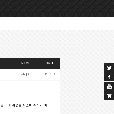
NAME
DATE
관리자
15.11.19
서는
아래
내용을
확인해
주시기
바