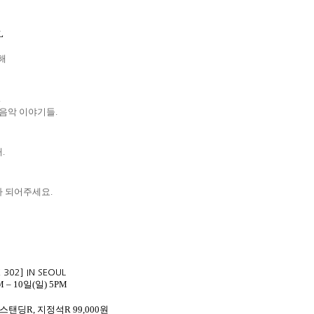
L
해
.
 음악 이야기들
.
대
.
가 되어주세요
.
E 302] IN SEOUL
M – 10
일
(
일
) 5PM
 / 스탠딩R, 지정석R 99,000원