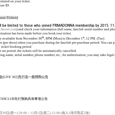
printed on your ticket.
one ID.
hase Tickets]
will be limited to those who joined PRIMADONNA membership by 2015. 11.
.fncent.com
) and check your information (full name, fanclub serial number and 
rization has been made before you book tour ticket.
th
st
nly available from November 30
, 8PM (Mon) to December 1
, 12 PM. (Tue)
rson (per show) when you purchase during the fanclub pre-purchase period. You can p
 ticket booking period.
 set period, the tickets will be automatically cancelled.
ding name, serial number, phone number, etc., for authorization, you may take legal 
会
[LIVE 302]
先行
及一般预购公告
]FANCLUB
先行
预购具体事项公告
月
30
日
(
周一
) 20:00 ~ 12
月
1
日
(
周二
) 12:00 (
每人
1
场
可
购买
2
张
)