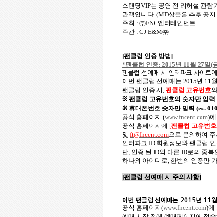
스탠딩VIP는 공연 전 리허설 관람
관객입니다. (MD상품은 추후 공지
주최
:
㈜
FNC
엔터테인먼트
주관
: CJ E&M
㈜
[
팬클럽 인증 방법
]
*
팬클럽 인증
: 2015
년
11
월
27
일
(
팬클럽 선예매 시 인터파크 사이트에
이번 팬클럽 선예매는
2015
년
11
팬클럽 인증 시
,
팬클럽 고유번호
※
팬클럽 고유번호의
숫자만
입력
※
휴대폰번호
숫자만
입력
(ex. 01
공식 홈페이지
(
www.fncent.com
)
에
공식 홈페이지에
[
팬클럽 고유번호
및
ft@fncent.com
으로 문의하여 
인터파크
ID
회원정보와 팬클럽 인
단
,
인증 된
ID
외 다른
ID
로의 중복
하나의 아이디로
,
한번의 인증만 
[
팬클럽 선예매 시 주의 사항
]
이번 팬클럽
선예매는
2015
년
11
공식 홈페이지
(
www.fncent.com
)
에
예매 시작 전에 예매페이지에 접