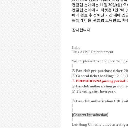
팬클럽 선예매는
11
월
30
일
(
월
)
오
팬클럽 선예매 시 티켓은
1
인
2
매
(
예매 완료 후 정해진 기간 내에 
본인의 이름
,
팬클럽 고유번호
,
휴대
감사합니다
.
Hello
This is FNC Entertainment.
We are pleased to announce the ticke
※
Fan-club pre-purchase ticket
: 2
※
General ticket booking
: 12. 03 
※
PRIMADONNA joining period
: 
※
Fanclub authorization period
: 2
※
Ticketing site
:
Interpark
※ Fan-club authorization URL (wil
[Concert Introduction]
Lee Hong Gi has returned as a singer