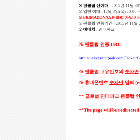
※
팬클럽 선예매
:
2015
년
11
월
30
※
일반 예매
:
12
월
3
일
(
목
) 20:00 ~
※ PRIMADONNA
팬클럽 가입 기
※
팬클럽 인증기간
:
2015
년
11
월
※
예매처
:
인터파크
※
팬클럽 인증
URL
http://ticket.interpark.com/Tick
※
팬클럽 고유번호의
숫자만
※
휴대폰번호
숫자만
입력
(e
**
글로벌 인터파크 팬클럽 
**The page will be redirected