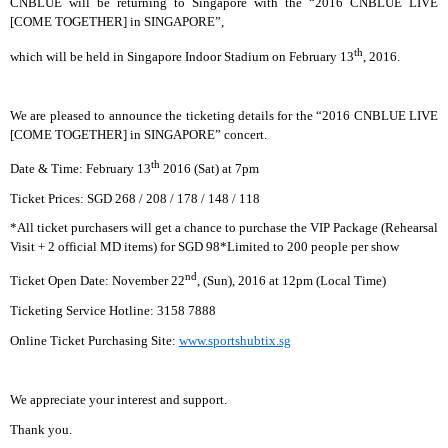
CNBLUE will be returning to Singapore with the “2016 CNBLUE LIVE
[COME TOGETHER] in SINGAPORE”,
th
which will be held in Singapore Indoor Stadium on February 13
, 2016.
We are pleased to announce the ticketing details for the “2016 CNBLUE LIVE
[COME TOGETHER] in SINGAPORE” concert.
th
Date & Time: February 13
2016 (Sat) at 7pm
Ticket Prices:
SGD 268 / 208 / 178 / 148 / 118
*All ticket purchasers will get a chance to purchase the VIP Package (Rehearsal
Visit + 2 official MD items) for SGD 98*Limited to 200 people per show
nd
Ticket Open Date: November 22
, (Sun), 2016 at 12pm (Local Time)
Ticketing Service Hotline: 3158 7888
Online Ticket Purchasing Site:
www.sportshubtix.sg
We appreciate your interest and support.
Thank you.