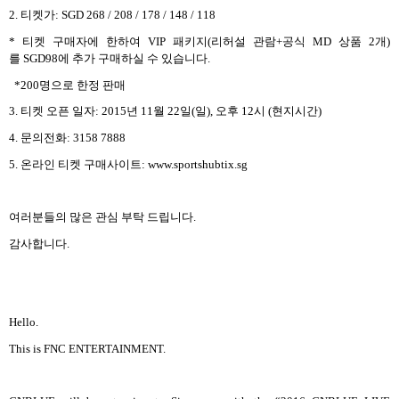
2.
티켓가
: SGD 268 / 208 / 178 / 148 / 118
*
티켓 구매자에 한하여
VIP
패키지
(
리허설 관람
+
공식
MD
상품
2
개
)
를
SGD98
에 추가 구매하실 수 있습니다
.
*200
명으로 한정 판매
3.
티켓 오픈 일자
: 2015
년
11
월
22
일
(
일
),
오후
12
시
(
현지시간
)
4.
문의전화
: 3158 7888
5.
온라인 티켓 구매사이트
: www.sportshubtix.sg
여러분들의 많은 관심 부탁 드립니다
.
감사합니다
.
Hello.
This is FNC ENTERTAINMENT.