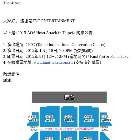
Thank you.
大家好
，
这里是
FN
C ENTERTAINMENT.
以下是
<2015 AOA Heart Attack in Taipei>
购票公告
.
1.
演出場所
: TICC (Taipei International Convention Center)
2.
演出日期
: 2015
年
10
月
10
日
, 7:30PM (
當地時間
)
3.
開票日期
: 2015
年
9
月
12
日
, 12
PM
(
當地時間
) / FamiPort & FamiTicket
4.
在線購票地址
:
www.famiticket.com.tw
(
支持海外購票
)
敬請關注
.
謝謝
.